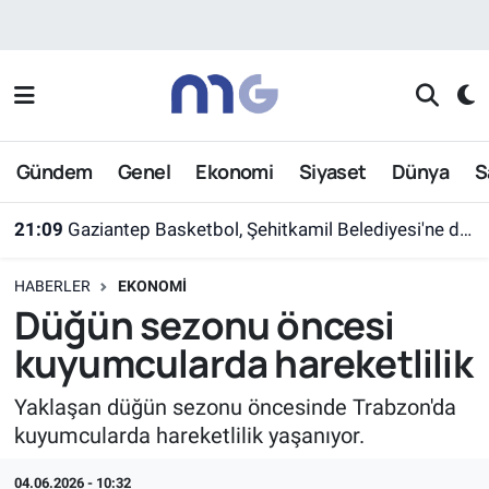
Nöbetçi Eczaneler
Hava Durumu
Gündem
Genel
Ekonomi
Siyaset
Dünya
S
İstanbul Namaz Vakitleri
21:09
Gaziantep Basketbol, Şehitkamil Belediyesi'ne devredildi
Trafik Durumu
HABERLER
EKONOMI
Süper Lig Puan Durumu ve Fikstür
Düğün sezonu öncesi
kuyumcularda hareketlilik
Tüm Manşetler
Yaklaşan düğün sezonu öncesinde Trabzon'da
Son Dakika Haberleri
kuyumcularda hareketlilik yaşanıyor.
Haber Arşivi
04.06.2026 - 10:32