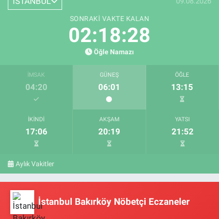
İSTANBUL
09.08.2026
SONRAKI VAKTE KALAN
02:18:28
Öğle Namazı
İMSAK
GÜNEŞ
ÖĞLE
04:20
06:01
13:15
İKINDI
AKŞAM
YATSI
17:06
20:19
21:52
Aylık Vakitler
İstanbul Bakırköy Nöbetçi Eczaneler