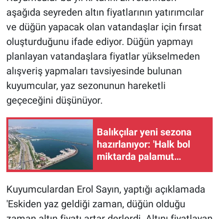
aşağıda seyreden altın fiyatlarının yatırımcılar
ve düğün yapacak olan vatandaşlar için fırsat
oluşturduğunu ifade ediyor. Düğün yapmayı
planlayan vatandaşlara fiyatlar yükselmeden
alışveriş yapmaları tavsiyesinde bulunan
kuyumcular, yaz sezonunun hareketli
geçeceğini düşünüyor.
Balıkçılar yeni sezona
hazırlanıyor: 'Halk bol
miktarda palamut
yiyecek'
Kuyumculardan Erol Sayın, yaptığı açıklamada
'Eskiden yaz geldiği zaman, düğün olduğu
zaman altın fiyatı artar derlerdi. Altını fiyatlayan