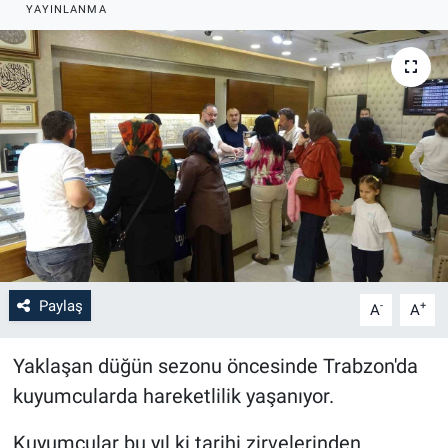
YAYINLANMA
Paylaş
-
+
A
A
Yaklaşan düğün sezonu öncesinde Trabzon'da
kuyumcularda hareketlilik yaşanıyor.
Kuyumcular bu yıl ki tarihi zirvelerinden