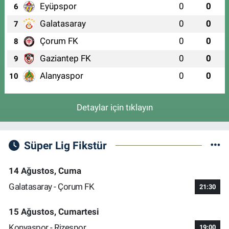
Eyüpspor
0
0
6
Galatasaray
0
0
7
Çorum FK
0
0
8
Gaziantep FK
0
0
9
Alanyaspor
0
0
10
Detaylar için tıklayın
Süper Lig Fikstür
14 Ağustos, Cuma
Galatasaray - Çorum FK
21:30
15 Ağustos, Cumartesi
Konyaspor - Rizespor
19:00