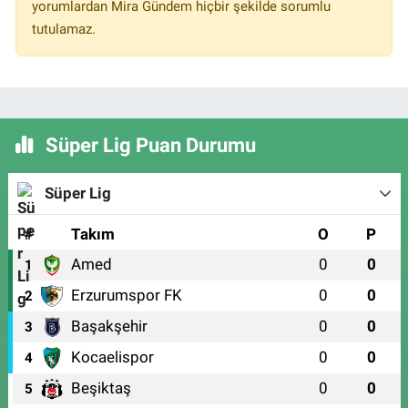
yorumlardan Mira Gündem hiçbir şekilde sorumlu
tutulamaz.
Süper Lig Puan Durumu
Süper Lig
#
Takım
O
P
Amed
0
0
1
Erzurumspor FK
0
0
2
Başakşehir
0
0
3
Kocaelispor
0
0
4
Beşiktaş
0
0
5