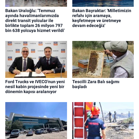
Bakan Uraloğlu: 'Temmuz
Bakan Bayraktar: 'Milletimizin
ayında havalimanlarımızda
refahı için aramaya,
direkt transit yolcular ile
keşfetmeye ve üretmeye
birlikte toplam 26 milyon 797
devam edeceğiz'
bin 638 yolcuya hizmet verildi'
Ford Trucks ve IVECO'nun yeni
Tescilli Zara Balı sağımı
nesil kabin projesinde yeni bir
başladı
dönemin kapısı aralanıyor