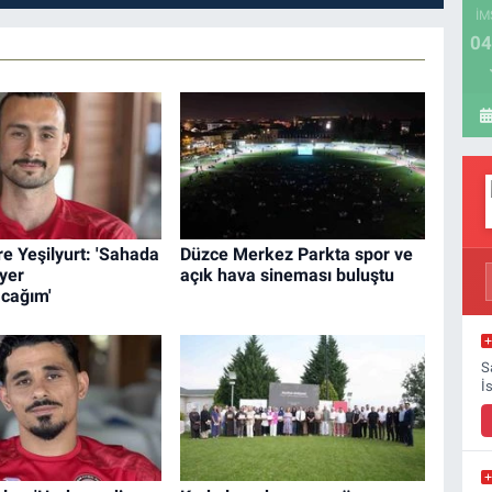
İM
04
e Yeşilyurt: 'Sahada
Düzce Merkez Parkta spor ve
yer
açık hava sineması buluştu
cağım'
S
İ