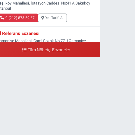
eşilköy Mahallesi, İstasyon Caddesi No:41 A Bakırköy
stanbul
0 (212) 573 59 67
Yol Tarifi Al
Referans Eczanesi
smaniye Mahallesi, Cami Sokak No:77 J Osmaniye
akırköy İstanbul
Tüm Nöbetçi Eczaneler
0 (212) 809 28 56
Yol Tarifi Al