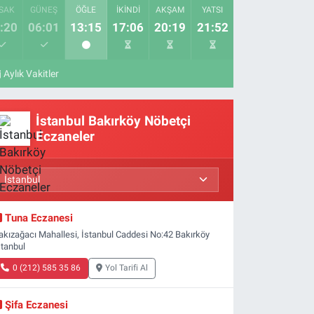
SAK
GÜNEŞ
ÖĞLE
İKINDI
AKŞAM
YATSI
:20
06:01
13:15
17:06
20:19
21:52
Aylık Vakitler
İstanbul Bakırköy Nöbetçi
Eczaneler
Tuna Eczanesi
akızağacı Mahallesi, İstanbul Caddesi No:42 Bakırköy
stanbul
0 (212) 585 35 86
Yol Tarifi Al
Şifa Eczanesi