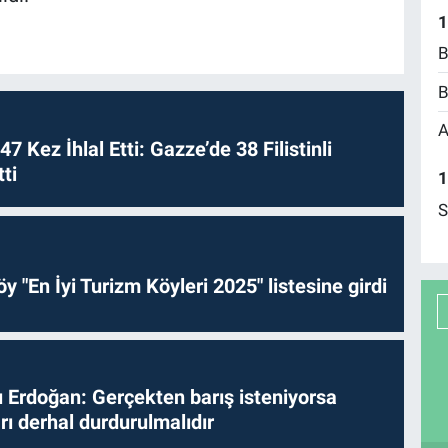
1
B
B
A
 47 Kez İhlal Etti: Gazze’de 38 Filistinli
ti
1
S
y "En İyi Turizm Köyleri 2025" listesine girdi
Erdoğan: Gerçekten barış isteniyorsa
ları derhal durdurulmalıdır