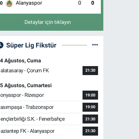
Alanyaspor
0
0
10
Detaylar için tıklayın
Süper Lig Fikstür
4 Ağustos, Cuma
alatasaray - Çorum FK
21:30
5 Ağustos, Cumartesi
onyaspor - Rizespor
19:00
asımpaşa - Trabzonspor
19:00
ençlerbirliği S.K. - Fenerbahçe
21:30
aziantep FK - Alanyaspor
21:30