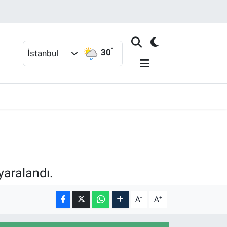
°
30
İstanbul
yaralandı.
-
+
A
A