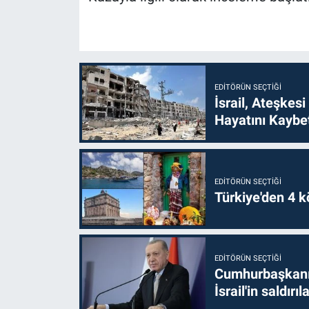
EDITÖRÜN SEÇTIĞI
İsrail, Ateşkesi
Hayatını Kaybet
EDITÖRÜN SEÇTIĞI
Türkiye'den 4 kö
EDITÖRÜN SEÇTIĞI
Cumhurbaşkanı 
İsrail'in saldırı