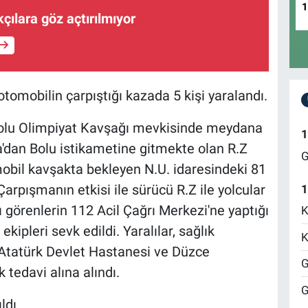
çılara göz açtırılmıyor
tomobilin çarpıştığı kazada 5 kişi yaralandı.
yolu Olimpiyat Kavşağı mevkisinde meydana
1
ya'dan Bolu istikametine gitmekte olan R.Z
G
mobil kavşakta bekleyen N.U. idaresindeki 81
arpışmanın etkisi ile sürücü R.Z ile yolcular
1
ı görenlerin 112 Acil Çağrı Merkezi'ne yaptığı
K
kipleri sevk edildi. Yaralılar, sağlık
K
 Atatürk Devlet Hastanesi ve Düzce
G
 tedavi alına alındı.
G
ldı.