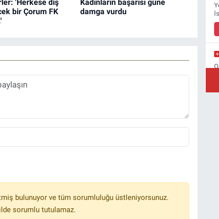
ler: 'Herkese diş
Kadınların başarısı güne
Y
cek bir Çorum FK
damga vurdu
İ
'
O
B
tmiş bulunuyor ve tüm sorumluluğu üstleniyorsunuz.
ilde sorumlu tutulamaz.