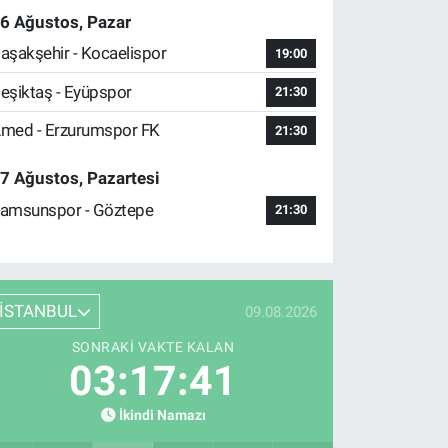
6 Ağustos, Pazar
aşakşehir - Kocaelispor
19:00
eşiktaş - Eyüpspor
21:30
med - Erzurumspor FK
21:30
7 Ağustos, Pazartesi
amsunspor - Göztepe
21:30
İSTANBUL
09.08.2026
SONRAKI VAKTE KALAN
03:17:40
İkindi Namazı