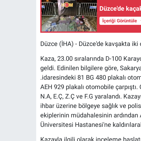
Düzce'de kaçak
İçeriği Görüntüle
Düzce (İHA) - Düzce'de kavşakta iki o
Kaza, 23.00 sıralarında D-100 Kara
geldi. Edinilen bilgilere göre, Sakar
.idaresindeki 81 BG 480 plakalı oto
AEH 929 plakalı otomobile çarpıştı. Ç
N.A, E.Ç, Z.Ç ve F.G yaralandı. Kazay
ihbar üzerine bölgeye sağlık ve polis e
ekiplerinin müdahalesinin ardından
Üniversitesi Hastanesi'ne kaldırılarak
Kazayla ilgili olarak inceleme başlatı