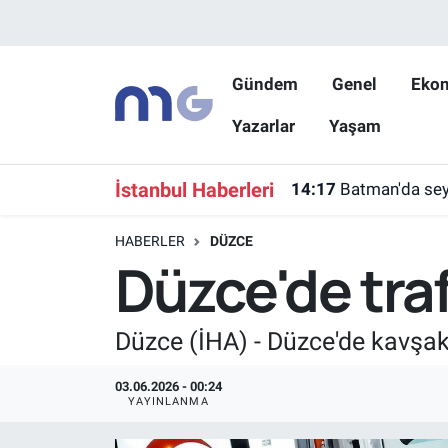
Nöbetçi Eczaneler
Gündem
Genel
Eko
Yazarlar
Yaşam
Hava Durumu
İstanbul Namaz Vakitleri
İstanbul Haberleri
14:17
Batman'da seyi
Trafik Durumu
HABERLER
DÜZCE
Düzce'de trafi
Süper Lig Puan Durumu ve Fikstür
Tüm Manşetler
Düzce (İHA) - Düzce'de kavşakt
Son Dakika Haberleri
03.06.2026 - 00:24
YAYINLANMA
Haber Arşivi