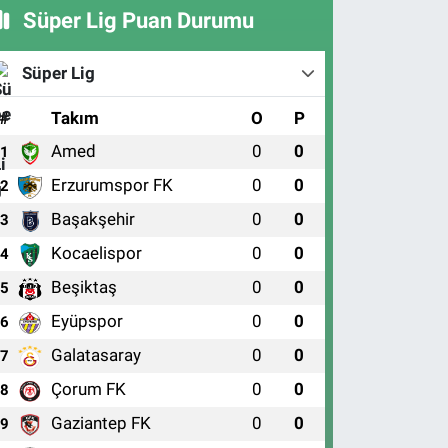
Süper Lig Puan Durumu
Süper Lig
#
Takım
O
P
Amed
0
0
1
Erzurumspor FK
0
0
2
Başakşehir
0
0
3
Kocaelispor
0
0
4
Beşiktaş
0
0
5
Eyüpspor
0
0
6
Galatasaray
0
0
7
Çorum FK
0
0
8
Gaziantep FK
0
0
9