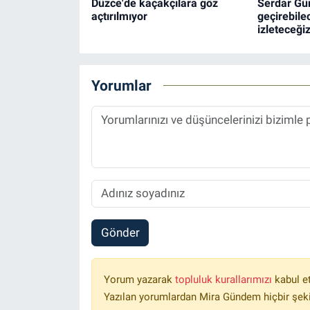
Düzce'de kaçakçılara göz
Serdar Gür
açtırılmıyor
geçirebile
izleteceğiz
Yorumlar
Gönder
Yorum yazarak
topluluk kurallarımızı
kabul e
Yazılan yorumlardan Mira Gündem hiçbir şek