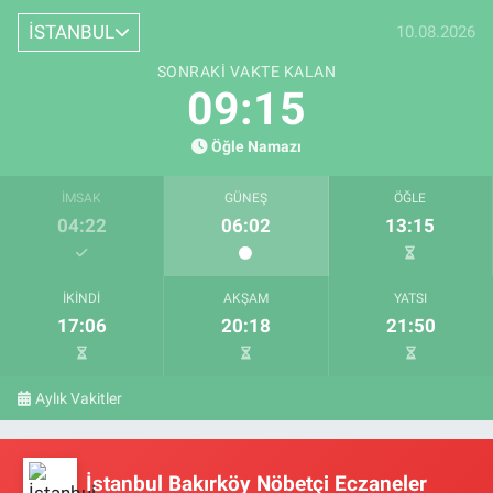
İSTANBUL
10.08.2026
SONRAKI VAKTE KALAN
09:15
Öğle Namazı
İMSAK
GÜNEŞ
ÖĞLE
04:22
06:02
13:15
İKINDI
AKŞAM
YATSI
17:06
20:18
21:50
Aylık Vakitler
İstanbul Bakırköy Nöbetçi Eczaneler