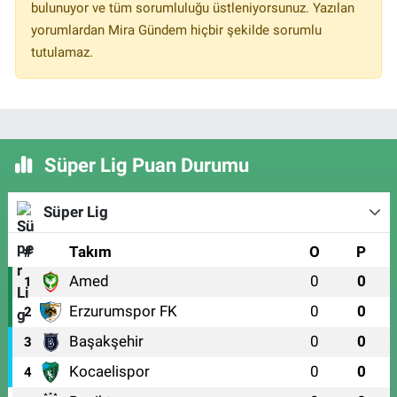
bulunuyor ve tüm sorumluluğu üstleniyorsunuz. Yazılan
yorumlardan Mira Gündem hiçbir şekilde sorumlu
tutulamaz.
Süper Lig Puan Durumu
Süper Lig
#
Takım
O
P
Amed
0
0
1
Erzurumspor FK
0
0
2
Başakşehir
0
0
3
Kocaelispor
0
0
4