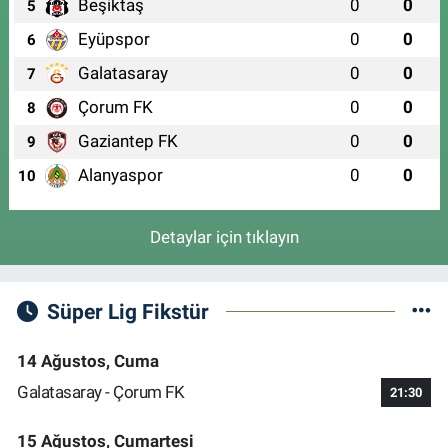
Beşiktaş
0
0
5
Eyüpspor
0
0
6
Galatasaray
0
0
7
Çorum FK
0
0
8
Gaziantep FK
0
0
9
Alanyaspor
0
0
10
Detaylar için tıklayın
Süper Lig Fikstür
14 Ağustos, Cuma
Galatasaray - Çorum FK
21:30
15 Ağustos, Cumartesi