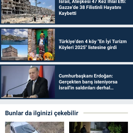
İsrail, Ateşkesi 47 Kez İhlal Etti:
Gazze’de 38 Filistinli Hayatını
Kaybetti
Türkiye'den 4 köy "En İyi Turizm
Köyleri 2025" listesine girdi
Cumhurbaşkanı Erdoğan:
Gerçekten barış isteniyorsa
İsrail'in saldırıları derhal
durdurulmalıdır
Bunlar da ilginizi çekebilir