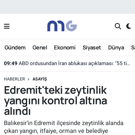
Nöbetçi Eczaneler
Hava Durumu
Gündem
Genel
Ekonomi
Siyaset
Dünya
S
İstanbul Namaz Vakitleri
09:49
ABD ordusundan İran ablukası açıklaması: "55 ticari gemi farklı rotalara yönlendirildi"
Trafik Durumu
HABERLER
ASAYIŞ
Süper Lig Puan Durumu ve Fikstür
Edremit'teki zeytinlik
yangını kontrol altına
Tüm Manşetler
alındı
Son Dakika Haberleri
Balıkesir'in Edremit ilçesinde zeytinlik alanda
çıkan yangın, itfaiye, orman ve belediye
Haber Arşivi