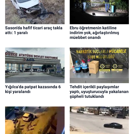
Sason'da hafif ticari araç takla
Ebru öğretmenin katiline
attı: 1 yaralı
indirim yok, ağırlaştırılmış
müebbet onandı
Yığılca'da patpat kazasında 6
Tehdit içerikli paylaşımlar
kişi yaralandı
yaptı, uyuşturucuyla yakalanan
şüpheli tutuklandı