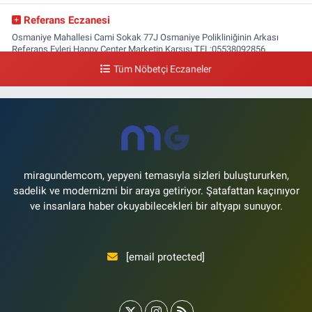
Referans Eczanesi
Osmaniye Mahallesi Cami Sokak 77J Osmaniye Polikliniğinin Arkası
Referans Evleri Happy Center Marketin Karşısı TEL:05538092856
Tüm Nöbetçi Eczaneler
0 (212) 809 28 56
Yol Tarifi Al
Bayraktar Eczanesi
Şenlikköy Mahallesi Harman Sokak 43 4B Flyinn Avm yaya girişi karşısı,
Mali Kuaför yanı .
0 (212) 573 11 12
Yol Tarifi Al
miragundemcom, yepyeni temasıyla sizleri buluştururken,
sadelik ve modernizmi bir araya getiriyor. Şatafattan kaçınıyor
ve insanlara haber okuyabilecekleri bir altyapı sunuyor.
[email protected]