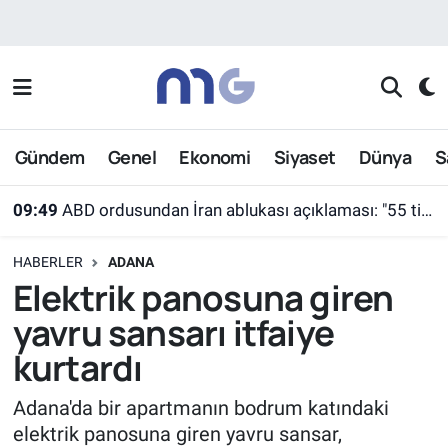
Nöbetçi Eczaneler
Hava Durumu
Gündem
Genel
Ekonomi
Siyaset
Dünya
S
İstanbul Namaz Vakitleri
09:49
ABD ordusundan İran ablukası açıklaması: "55 ticari gemi farklı rotalara yönlendirildi"
Trafik Durumu
HABERLER
ADANA
Süper Lig Puan Durumu ve Fikstür
Elektrik panosuna giren
yavru sansarı itfaiye
Tüm Manşetler
kurtardı
Son Dakika Haberleri
Adana'da bir apartmanın bodrum katındaki
elektrik panosuna giren yavru sansar,
Haber Arşivi