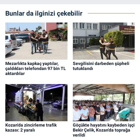
Bunlar da ilginizi çekebilir
Mezarlıkta kapkaç yaptılar,
Sevgilisini darbeden şüpheli
çaldıkları telefondan 97 bin TL
tutuklandı
aktardılar
Kozan'da zincirleme trafik
Göçükte hayatını kaybeden işçi
kazası: 2 yaralı
Bekir Çelik, Kozan'da toprağa
verildi