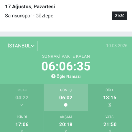
17 Ağustos, Pazartesi
Samsunspor - Göztepe
21:30
İSTANBUL
10.08.2026
SONRAKI VAKTE KALAN
06:06:34
Öğle Namazı
İMSAK
GÜNEŞ
ÖĞLE
04:22
06:02
13:15
İKINDI
AKŞAM
YATSI
17:06
20:18
21:50