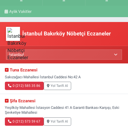
Aylık Vakitler
İstanbul Bakırköy Nöbetçi Eczaneler
Tuna Eczanesi
Sakızağacı Mahallesi İstanbul Caddesi No:42 A
0 (212) 585 35 86
Yol Tarifi Al
Şifa Eczanesi
Yeşilköy Mahallesi İstasyon Caddesi 41 A Garanti Bankası Karşışı, Eski
Şevketiye Mahallesi
0 (212) 573 59 67
Yol Tarifi Al