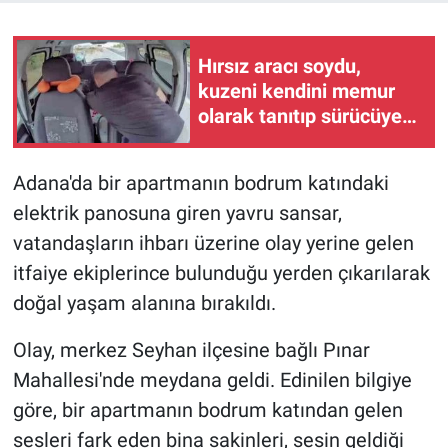
Hırsız aracı soydu,
kuzeni kendini memur
olarak tanıtıp sürücüye
'Dikkat edin burada hırsız
çok' dedi
Adana'da bir apartmanın bodrum katındaki
elektrik panosuna giren yavru sansar,
vatandaşların ihbarı üzerine olay yerine gelen
itfaiye ekiplerince bulunduğu yerden çıkarılarak
doğal yaşam alanına bırakıldı.
Olay, merkez Seyhan ilçesine bağlı Pınar
Mahallesi'nde meydana geldi. Edinilen bilgiye
göre, bir apartmanın bodrum katından gelen
sesleri fark eden bina sakinleri, sesin geldiği