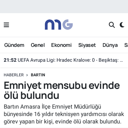
Nöbetçi Eczaneler
Hava Durumu
Gündem
Genel
Ekonomi
Siyaset
Dünya
S
İstanbul Namaz Vakitleri
21:52
UEFA Avrupa Ligi: Hradec Kralove: 0 - Beşiktaş: 1 (Maç sonucu)
Trafik Durumu
HABERLER
BARTIN
Süper Lig Puan Durumu ve Fikstür
Emniyet mensubu evinde
ölü bulundu
Tüm Manşetler
Bartın Amasra İlçe Emniyet Müdürlüğü
Son Dakika Haberleri
bünyesinde 16 yıldır teknisyen yardımcısı olarak
görev yapan bir kişi, evinde ölü olarak bulundu.
Haber Arşivi