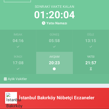
SONRAKI VAKTE KALAN
01:20:03
Yatsı Namazı
İMSAK
GÜNEŞ
ÖĞLE
04:16
05:58
13:15
İKINDI
AKŞAM
YATSI
17:08
20:23
21:57
Aylık Vakitler
İstanbul Bakırköy Nöbetçi Eczaneler