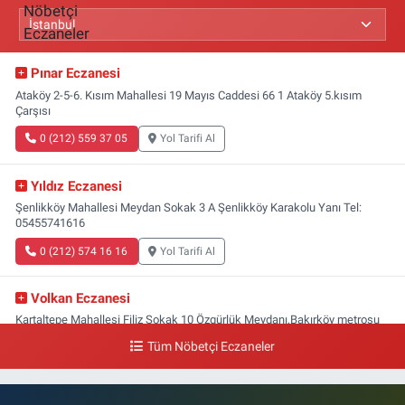
Pınar Eczanesi
Ataköy 2-5-6. Kısım Mahallesi 19 Mayıs Caddesi 66 1 Ataköy 5.kısım
Çarşısı
0 (212) 559 37 05
Yol Tarifi Al
Yıldız Eczanesi
Şenlikköy Mahallesi Meydan Sokak 3 A Şenlikköy Karakolu Yanı Tel:
05455741616
0 (212) 574 16 16
Yol Tarifi Al
Volkan Eczanesi
Kartaltepe Mahallesi Filiz Sokak 10 Özgürlük Meydanı,Bakırköy metrosu
çıkışı,Kız meslek lisesi sokağı aşağısı
Tüm Nöbetçi Eczaneler
0 (533) 496 36 65
Yol Tarifi Al