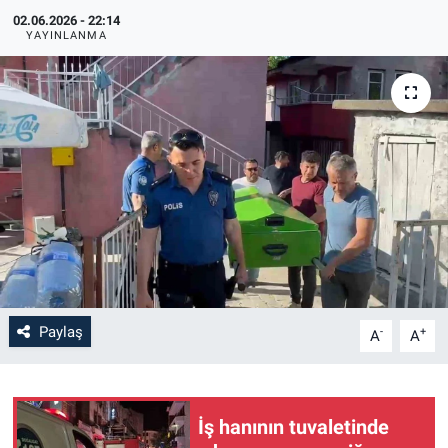
02.06.2026 - 22:14
YAYINLANMA
Paylaş
-
+
A
A
İş hanının tuvaletinde