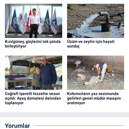
Kızılgüney, güçlerini tek çatıda
Üzüm ve zeytin için hayati
birleştiriyor
sondaj
Coğrafi işaretli lezzette sezon
Kırkımcıların yaz sezonunda
açıldı: Ayaş domatesi dalından
gelirleri genel müdür maaşını
toplanıyor
aratmıyor
Yorumlar