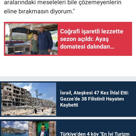
aralarındaki meseleleri bile çözemeyenlerin
eline bırakmasın diyorum."
Coğrafi işaretli lezzette
sezon açıldı: Ayaş
domatesi dalından
toplanıyor
İsrail, Ateşkesi 47 Kez İhlal Etti:
Gazze’de 38 Filistinli Hayatını
Kaybetti
Türkiye'den 4 köy "En İyi Turizm