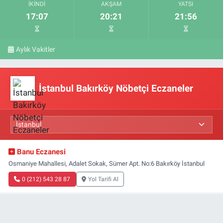
İKINDI
AKŞAM
YATSI
17:07
20:21
21:56
Aylık Vakitler
İstanbul Bakırköy Nöbetçi Eczaneler
Banu Eczanesi
Osmaniye Mahallesi, Adalet Sokak, Sümer Apt. No:6 Bakırköy İstanbul
0 (212) 543 28 87
Yol Tarifi Al
Ekşinar Eczanesi
Şenlikköy Mahallesi, Florya Caddesi No:59 C Florya Bakırköy İstanbul