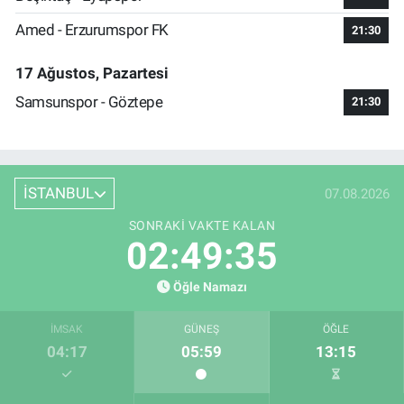
Amed - Erzurumspor FK
21:30
17 Ağustos, Pazartesi
Samsunspor - Göztepe
21:30
İSTANBUL
07.08.2026
SONRAKI VAKTE KALAN
02:49:34
Öğle Namazı
İMSAK
GÜNEŞ
ÖĞLE
04:17
05:59
13:15