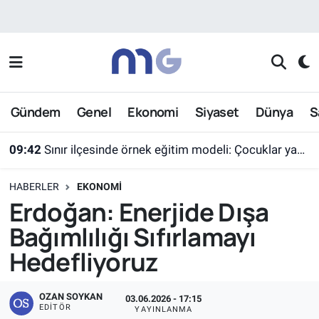
Nöbetçi Eczaneler
Hava Durumu
Gündem
Genel
Ekonomi
Siyaset
Dünya
S
İstanbul Namaz Vakitleri
09:42
Sınır ilçesinde örnek eğitim modeli: Çocuklar yazın ekran yerine etkinlikleri seçti
Trafik Durumu
09:41
Eskişehir'de motosiklet denetimde 600 bin TL ceza kesildi
HABERLER
EKONOMI
Süper Lig Puan Durumu ve Fikstür
Erdoğan: Enerjide Dışa
Bağımlılığı Sıfırlamayı
Tüm Manşetler
Hedefliyoruz
Son Dakika Haberleri
OZAN SOYKAN
03.06.2026 - 17:15
Haber Arşivi
EDITÖR
YAYINLANMA