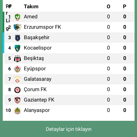
#
Takım
O
P
Amed
0
0
1
Erzurumspor FK
0
0
2
Başakşehir
0
0
3
Kocaelispor
0
0
4
Beşiktaş
0
0
5
Eyüpspor
0
0
6
Galatasaray
0
0
7
Çorum FK
0
0
8
Gaziantep FK
0
0
9
Alanyaspor
0
0
10
Detaylar için tıklayın