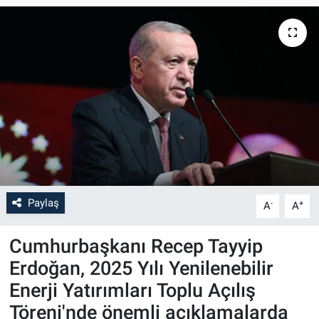
Paylaş
-
+
A
A
Cumhurbaşkanı Recep Tayyip
Erdoğan, 2025 Yılı Yenilenebilir
Enerji Yatırımları Toplu Açılış
Töreni'nde önemli açıklamalarda