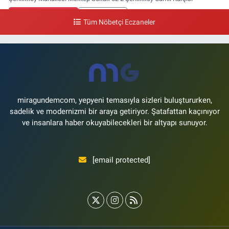
0 (212) 662 46 37
Yol Tarifi Al
Tüm Nöbetçi Eczaneler
Gün Eczanesi
Yeşilyurt Mahallesi Ekin Sokak 21B Yeşilyurt Onur Market Karşısı
0 (212) 573 70 76
Yol Tarifi Al
miragundemcom, yepyeni temasıyla sizleri buluştururken,
sadelik ve modernizmi bir araya getiriyor. Şatafattan kaçınıyor
ve insanlara haber okuyabilecekleri bir altyapı sunuyor.
[email protected]