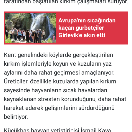
tarafından başlatılan kırkım çalışmaları sürüyor.
Avrupa'nın sıcağından
kaçan gurbetçiler
Girlevik'e akın etti
Kent genelindeki köylerde gerçekleştirilen
kırkım işlemleriyle koyun ve kuzuların yaz
aylarını daha rahat geçirmesi amaçlanıyor.
Üreticiler, özellikle kuzularda yapılan kırkım
sayesinde hayvanların sıcak havalardan
kaynaklanan stresten korunduğunu, daha rahat
hareket ederek gelişimlerini sürdürdüğünü
belirtiyor.
Küçükbaş hayvan yetiştiricisi İsmail Kaya,