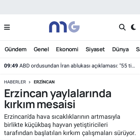
Nöbetçi Eczaneler
Hava Durumu
Gündem
Genel
Ekonomi
Siyaset
Dünya
S
İstanbul Namaz Vakitleri
09:49
ABD ordusundan İran ablukası açıklaması: "55 ticari gemi farklı rotalara yönlendirildi"
Trafik Durumu
HABERLER
ERZINCAN
Süper Lig Puan Durumu ve Fikstür
Erzincan yaylalarında
kırkım mesaisi
Tüm Manşetler
Erzincan'da hava sıcaklıklarının artmasıyla
Son Dakika Haberleri
birlikte küçükbaş hayvan yetiştiricileri
tarafından başlatılan kırkım çalışmaları sürüyor.
Haber Arşivi