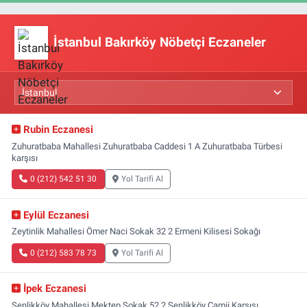
İstanbul Bakırköy Nöbetçi Eczaneler
Rubin Eczanesi
Zuhuratbaba Mahallesi Zuhuratbaba Caddesi 1 A Zuhuratbaba Türbesi
karşısı
0 (212) 542 51 30
Yol Tarifi Al
Eylül Eczanesi
Zeytinlik Mahallesi Ömer Naci Sokak 32 2 Ermeni Kilisesi Sokağı
0 (212) 583 78 73
Yol Tarifi Al
İpek Eczanesi
Şenlikköy Mahallesi Mektep Sokak 52 2 Şenlikköy Camii Karşısı