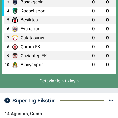
Başakşehir
0
0
3
Kocaelispor
0
0
4
Beşiktaş
0
0
5
Eyüpspor
0
0
6
Galatasaray
0
0
7
Çorum FK
0
0
8
Gaziantep FK
0
0
9
Alanyaspor
0
0
10
Detaylar için tıklayın
Süper Lig Fikstür
14 Ağustos, Cuma