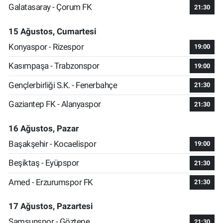
Galatasaray - Çorum FK
21:30
15 Ağustos, Cumartesi
Konyaspor - Rizespor
19:00
Kasımpaşa - Trabzonspor
19:00
Gençlerbirliği S.K. - Fenerbahçe
21:30
Gaziantep FK - Alanyaspor
21:30
16 Ağustos, Pazar
Başakşehir - Kocaelispor
19:00
Beşiktaş - Eyüpspor
21:30
Amed - Erzurumspor FK
21:30
17 Ağustos, Pazartesi
Samsunspor - Göztepe
21:30