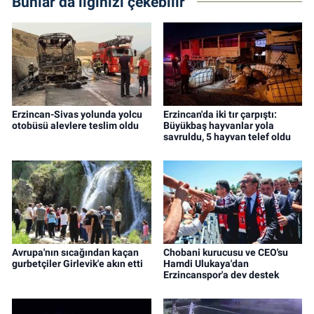
Bunlar da ilginizi çekebilir
Erzincan-Sivas yolunda yolcu
Erzincan'da iki tır çarpıştı:
otobüsü alevlere teslim oldu
Büyükbaş hayvanlar yola
savruldu, 5 hayvan telef oldu
Avrupa'nın sıcağından kaçan
Chobani kurucusu ve CEO'su
gurbetçiler Girlevik'e akın etti
Hamdi Ulukaya'dan
Erzincanspor'a dev destek