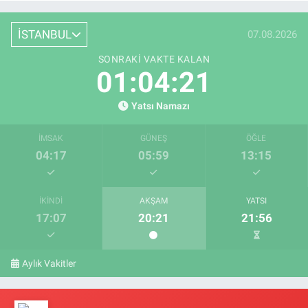
İSTANBUL
07.08.2026
SONRAKI VAKTE KALAN
01:04:20
Yatsı Namazı
İMSAK
GÜNEŞ
ÖĞLE
04:17
05:59
13:15
İKINDI
AKŞAM
YATSI
17:07
20:21
21:56
Aylık Vakitler