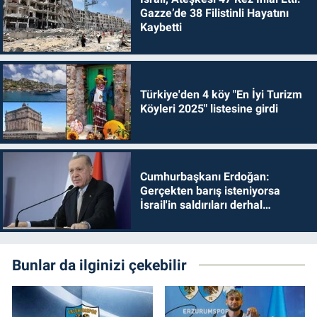
Gazze’de 38 Filistinli Hayatını
Kaybetti
Türkiye'den 4 köy "En İyi Turizm
Köyleri 2025" listesine girdi
Cumhurbaşkanı Erdoğan:
Gerçekten barış isteniyorsa
İsrail'in saldırıları derhal
durdurulmalıdır
Bunlar da ilginizi çekebilir