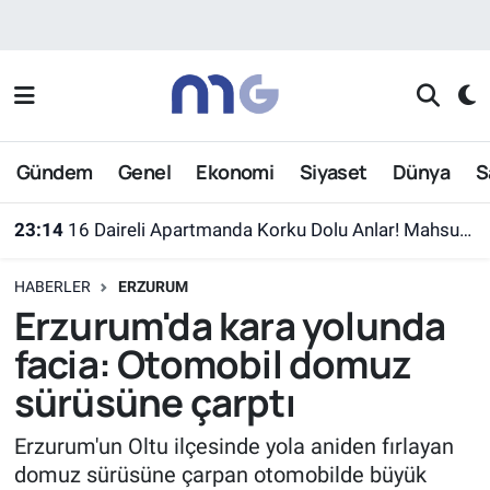
Nöbetçi Eczaneler
Hava Durumu
Gündem
Genel
Ekonomi
Siyaset
Dünya
S
İstanbul Namaz Vakitleri
23:14
16 Daireli Apartmanda Korku Dolu Anlar! Mahsur Kalanlar Kurtarıldı
Trafik Durumu
HABERLER
ERZURUM
Süper Lig Puan Durumu ve Fikstür
Erzurum'da kara yolunda
facia: Otomobil domuz
Tüm Manşetler
sürüsüne çarptı
Son Dakika Haberleri
Erzurum'un Oltu ilçesinde yola aniden fırlayan
domuz sürüsüne çarpan otomobilde büyük
Haber Arşivi