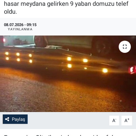
hasar meydana gelirken 9 yaban domuzu telef
oldu.
08.07.2026 - 09:15
YAYINLANMA
Paylaş
-
+
A
A