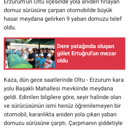
Erzurum'un Oltu ilçesinde yola aniden fırlayan
domuz sürüsüne çarpan otomobilde büyük
hasar meydana gelirken 9 yaban domuzu telef
oldu.
Dere yatağında oluşan
gölet Ertuğrul'un mezar
oldu
Kaza, dün gece saatlerinde Oltu - Erzurum kara
yolu Başaklı Mahallesi mevkiinde meydana
geldi. Edinilen bilgilere göre, seyir halinde olan
ve sürücüsünün ismi henüz öğrenilemeyen bir
otomobil, karanlıkta aniden yola çıkan yaban
domuzu sürüsüne çarptı. Çarpmanın şiddetiyle