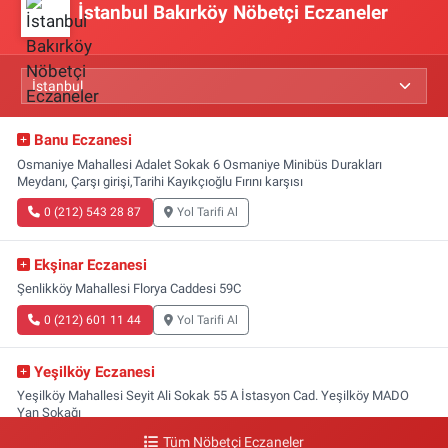
İstanbul Bakırköy Nöbetçi Eczaneler
Banu Eczanesi
Osmaniye Mahallesi Adalet Sokak 6 Osmaniye Minibüs Durakları
Meydanı, Çarşı girişi,Tarihi Kayıkçıoğlu Fırını karşısı
0 (212) 543 28 87
Yol Tarifi Al
Ekşinar Eczanesi
Şenlikköy Mahallesi Florya Caddesi 59C
0 (212) 601 11 44
Yol Tarifi Al
Yeşilköy Eczanesi
Yeşilköy Mahallesi Seyit Ali Sokak 55 A İstasyon Cad. Yeşilköy MADO
Yan Sokağı
Tüm Nöbetçi Eczaneler
0 (212) 571 71 77
Yol Tarifi Al