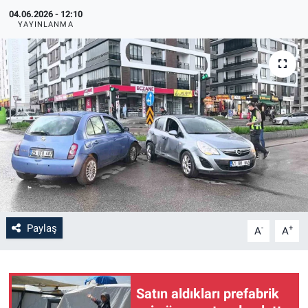
04.06.2026 - 12:10
YAYINLANMA
Paylaş
-
+
A
A
Satın aldıkları prefabrik