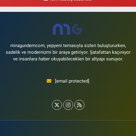
Lale Eczanesi
Ataköy 3-4-11. Kısım Mahallesi Dr. Remzi Kazancıgil Caddesi Ataköy
4.Kısım Çarşısı No:12 Ataköy 4.Kısım Çarşısı
0 (212) 559 99 99
Yol Tarifi Al
miragundemcom, yepyeni temasıyla sizleri buluştururken,
sadelik ve modernizmi bir araya getiriyor. Şatafattan kaçınıyor
ve insanlara haber okuyabilecekleri bir altyapı sunuyor.
[email protected]