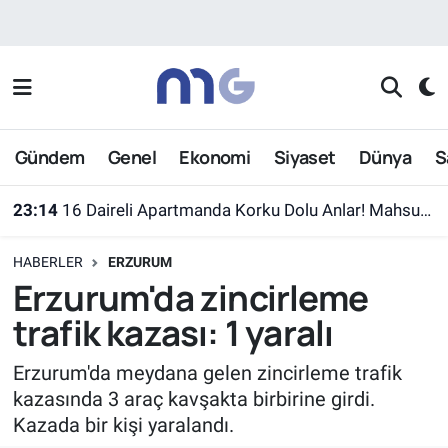
Nöbetçi Eczaneler
Hava Durumu
Gündem
Genel
Ekonomi
Siyaset
Dünya
S
İstanbul Namaz Vakitleri
23:14
16 Daireli Apartmanda Korku Dolu Anlar! Mahsur Kalanlar Kurtarıldı
Trafik Durumu
HABERLER
ERZURUM
Süper Lig Puan Durumu ve Fikstür
Erzurum'da zincirleme
trafik kazası: 1 yaralı
Tüm Manşetler
Erzurum'da meydana gelen zincirleme trafik
Son Dakika Haberleri
kazasında 3 araç kavşakta birbirine girdi.
Kazada bir kişi yaralandı.
Haber Arşivi