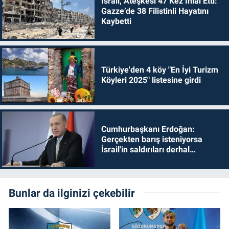
İsrail, Ateşkesi 47 Kez İhlal Etti:
Gazze’de 38 Filistinli Hayatını
Kaybetti
Türkiye'den 4 köy "En İyi Turizm
Köyleri 2025" listesine girdi
Cumhurbaşkanı Erdoğan:
Gerçekten barış isteniyorsa
İsrail'in saldırıları derhal
durdurulmalıdır
Bunlar da ilginizi çekebilir