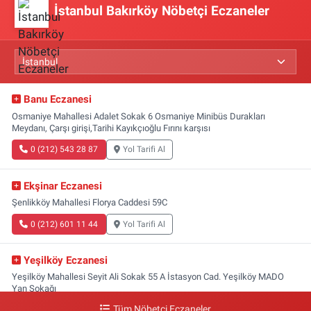
İstanbul Bakırköy Nöbetçi Eczaneler
Banu Eczanesi
Osmaniye Mahallesi Adalet Sokak 6 Osmaniye Minibüs Durakları
Meydanı, Çarşı girişi,Tarihi Kayıkçıoğlu Fırını karşısı
0 (212) 543 28 87
Yol Tarifi Al
Ekşinar Eczanesi
Şenlikköy Mahallesi Florya Caddesi 59C
0 (212) 601 11 44
Yol Tarifi Al
Yeşilköy Eczanesi
Yeşilköy Mahallesi Seyit Ali Sokak 55 A İstasyon Cad. Yeşilköy MADO
Yan Sokağı
Tüm Nöbetçi Eczaneler
0 (212) 571 71 77
Yol Tarifi Al