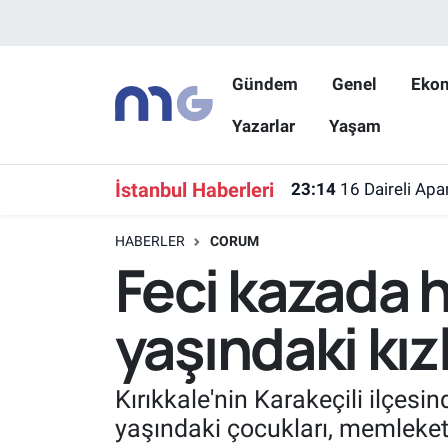
Nöbetçi Eczaneler
Gündem
Genel
Eko
Yazarlar
Yaşam
Hava Durumu
23:14
16 Daireli Apa
İstanbul Namaz Vakitleri
İstanbul Haberleri
22:58
Kar maskeleriy
Trafik Durumu
HABERLER
CORUM
Feci kazada h
Süper Lig Puan Durumu ve Fikstür
yaşındaki kızl
Tüm Manşetler
Son Dakika Haberleri
Kırıkkale'nin Karakeçili ilçes
yaşındaki çocukları, memleketl
Haber Arşivi