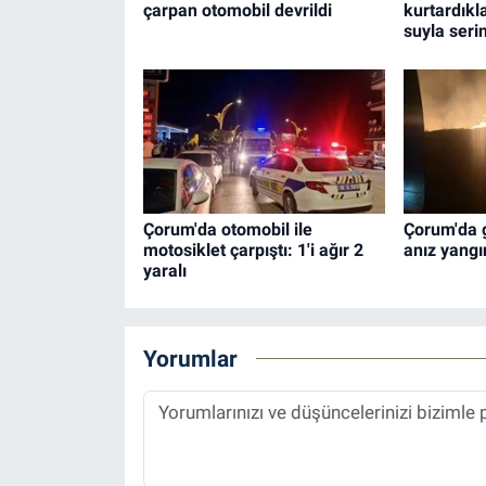
çarpan otomobil devrildi
kurtardıkl
suyla serin
Çorum'da otomobil ile
Çorum'da 
motosiklet çarpıştı: 1'i ağır 2
anız yangı
yaralı
Yorumlar