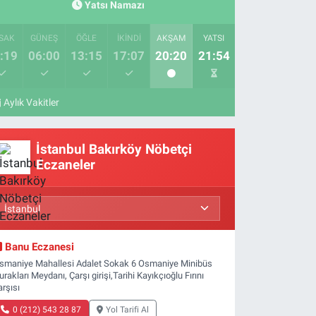
Yatsı Namazı
SAK
GÜNEŞ
ÖĞLE
İKINDI
AKŞAM
YATSI
:19
06:00
13:15
17:07
20:20
21:54
Aylık Vakitler
İstanbul Bakırköy Nöbetçi
Eczaneler
Banu Eczanesi
smaniye Mahallesi Adalet Sokak 6 Osmaniye Minibüs
urakları Meydanı, Çarşı girişi,Tarihi Kayıkçıoğlu Fırını
arşısı
0 (212) 543 28 87
Yol Tarifi Al