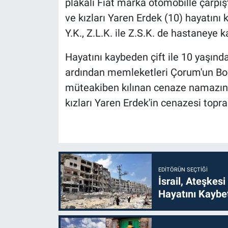
plakalı Fiat marka otomobille çarpış
ve kızları Yaren Erdek (10) hayatını 
Y.K., Z.L.K. ile Z.S.K. de hastaneye ka
Hayatını kaybeden çift ile 10 yaşında
ardından memleketleri Çorum'un Boğ
müteakiben kılınan cenaze namazının
kızları Yaren Erdek'in cenazesi topra
EDITÖRÜN SEÇTIĞI
İsrail, Ateşkesi
Hayatını Kaybet