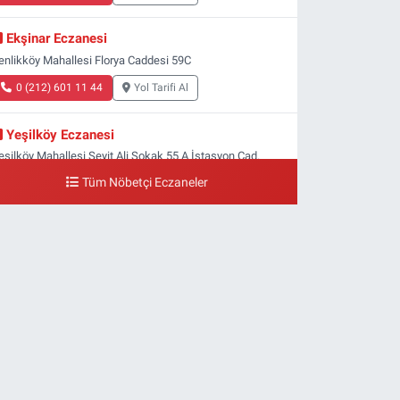
Ekşinar Eczanesi
enlikköy Mahallesi Florya Caddesi 59C
0 (212) 601 11 44
Yol Tarifi Al
Yeşilköy Eczanesi
eşilköy Mahallesi Seyit Ali Sokak 55 A İstasyon Cad.
eşilköy MADO Yan Sokağı
Tüm Nöbetçi Eczaneler
0 (212) 571 71 77
Yol Tarifi Al
Lale Eczanesi
taköy 3-4-11. Kısım Mahallesi Dr. Remzi Kazancıgil
addesi Ataköy 4.Kısım Çarşısı No:12 Ataköy 4.Kısım
arşısı
0 (212) 559 99 99
Yol Tarifi Al