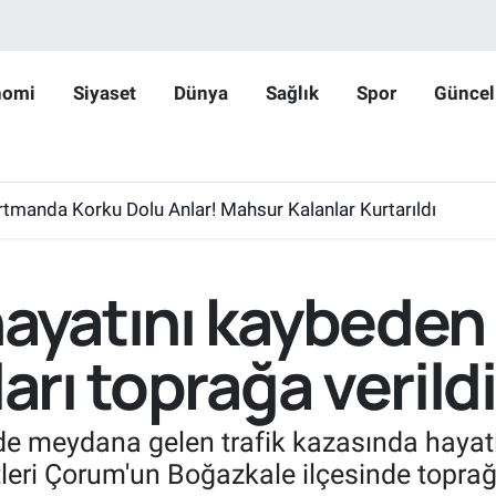
nomi
Siyaset
Dünya
Sağlık
Spor
Güncel
rtmanda Korku Dolu Anlar! Mahsur Kalanlar Kurtarıldı
le araç soyan 5 şüpheli yakalandı
ayatını kaybeden ç
arı toprağa verildi
inde meydana gelen trafik kazasında hayatı
eri Çorum'un Boğazkale ilçesinde toprağa