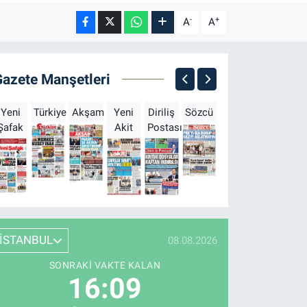
-
+
A
A
Gazete Manşetleri
Yeni
Türkiye
Akşam
Yeni
Diriliş
Sözcü
Sabah
Milliyet
H
Şafak
Akit
Postası
İSTANBUL
08.08.2026
SONRAKI VAKTE KALAN
16:08