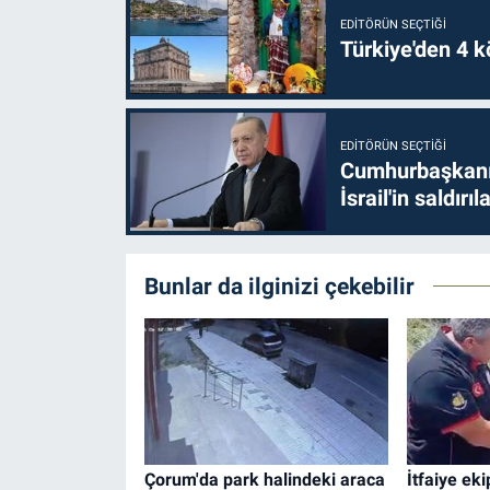
EDITÖRÜN SEÇTIĞI
Türkiye'den 4 kö
EDITÖRÜN SEÇTIĞI
Cumhurbaşkanı 
İsrail'in saldırı
Bunlar da ilginizi çekebilir
Çorum'da park halindeki araca
İtfaiye ek