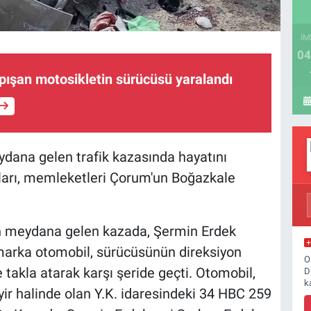
İM
04
pışan motosikletin sürücüsü yaralandı
eydana gelen trafik kazasında hayatını
kları, memleketleri Çorum'un Boğazkale
dün meydana gelen kazada, Şermin Erdek
 marka otomobil, sürücüsünün direksiyon
O
takla atarak karşı şeride geçti. Otomobil,
D
k
yir halinde olan Y.K. idaresindeki 34 HBC 259