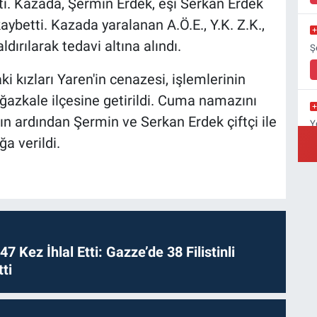
tı. Kazada, Şermin Erdek, eşi Serkan Erdek
kaybetti. Kazada yaralanan A.Ö.E., Y.K. Z.K.,
ldırılarak tedavi altına alındı.
Ş
ki kızları Yaren'in cenazesi, işlemlerinin
azkale ilçesine getirildi. Cuma namazını
 ardından Şermin ve Serkan Erdek çiftçi ile
Y
Y
ğa verildi.
A
C
Ç
 47 Kez İhlal Etti: Gazze’de 38 Filistinli
ti