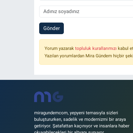
Gönder
Yorum yazarak
topluluk kurallarımızı
kabul e
Yazılan yorumlardan Mira Gündem hiçbir şek
miragundemcom, yepyeni temasıyla sizleri
buluştururken, sadelik ve modernizmi bir araya
getiriyor. Şatafattan kaçınıyor ve insanlara haber
okuyabilecekleri bir altyapı sunuyor.