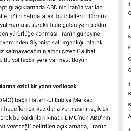
1
ptığı açıklamada ABD’nin İran’la varılan
G
 ettiğini hatırlatarak, bu ihlalleri "Hürmüz
ulmaması, sürekli hale gelen yeni saldırı
1
niden yürürlüğe konması, İran'ın güneyine
K
devam eden Siyonist saldırganlığı" olarak
K
siz kalmayacağının altını çizen Galibaf,
G
. Bu yol hiçbir yere varmaz. Boyun
G
1
arına ezici bir yanıt verilecek"
B
(DMO) bağlı Hatem-ul Enbiya Merkez
B
i hedefleri bir kez daha vurmasını "açık bir
A
rerek bu saldırıları kınadı. DMO’nun ABD’nin
ıt vereceği" belirtilen açıklamada, "İran'ın
1