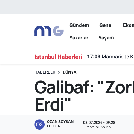
Nöbetçi Eczaneler
Gündem
Genel
Eko
Yazarlar
Yaşam
Hava Durumu
İstanbul Namaz Vakitleri
İstanbul Haberleri
17:03
Marmaris'te K
Trafik Durumu
HABERLER
DÜNYA
Galibaf: "Zo
Süper Lig Puan Durumu ve Fikstür
Erdi"
Tüm Manşetler
Son Dakika Haberleri
OZAN SOYKAN
08.07.2026 - 09:28
EDITÖR
YAYINLANMA
Haber Arşivi