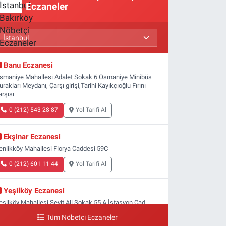
Eczaneler
Banu Eczanesi
smaniye Mahallesi Adalet Sokak 6 Osmaniye Minibüs
urakları Meydanı, Çarşı girişi,Tarihi Kayıkçıoğlu Fırını
arşısı
0 (212) 543 28 87
Yol Tarifi Al
Ekşinar Eczanesi
enlikköy Mahallesi Florya Caddesi 59C
0 (212) 601 11 44
Yol Tarifi Al
Yeşilköy Eczanesi
eşilköy Mahallesi Seyit Ali Sokak 55 A İstasyon Cad.
eşilköy MADO Yan Sokağı
Tüm Nöbetçi Eczaneler