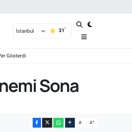
°
31
İstanbul
Yer Gösterdi
Dönemi Sona
-
+
A
A