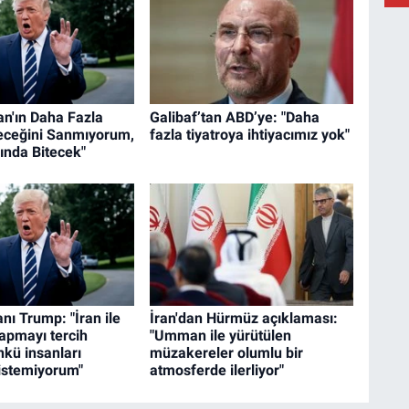
A
C
Ç
an'ın Daha Fazla
Galibaf’tan ABD’ye: "Daha
eceğini Sanmıyorum,
fazla tiyatroya ihtiyacımız yok"
ında Bitecek"
ı Trump: "İran ile
İran'dan Hürmüz açıklaması:
apmayı tercih
"Umman ile yürütülen
kü insanları
müzakereler olumlu bir
istemiyorum"
atmosferde ilerliyor"