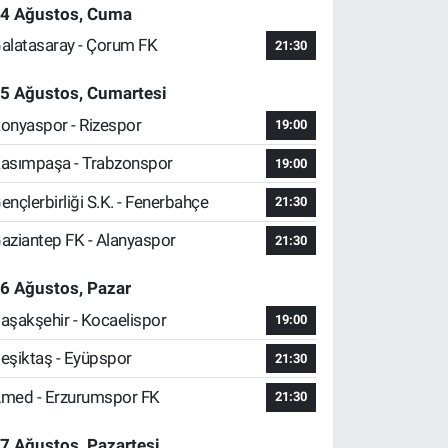
4 Ağustos, Cuma
alatasaray - Çorum FK
21:30
5 Ağustos, Cumartesi
onyaspor - Rizespor
19:00
asımpaşa - Trabzonspor
19:00
ençlerbirliği S.K. - Fenerbahçe
21:30
aziantep FK - Alanyaspor
21:30
6 Ağustos, Pazar
aşakşehir - Kocaelispor
19:00
eşiktaş - Eyüpspor
21:30
med - Erzurumspor FK
21:30
7 Ağustos, Pazartesi