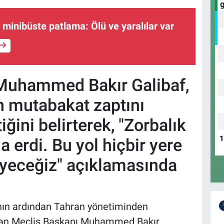
 minibüste patlama: Ölü ve yaralılar var
 Muhammed Bakır Galibaf,
an mutabakat zaptını
iğini belirterek, "Zorbalık
 erdi. Bu yol hiçbir yere
eceğiz" açıklamasında
rının ardından Tahran yönetiminden
 İran Meclis Başkanı Muhammed Bakır