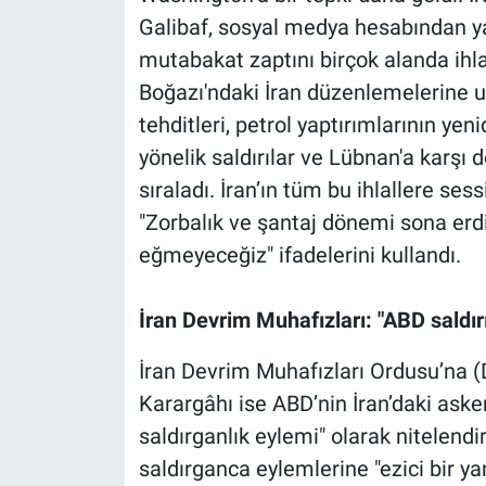
Galibaf, sosyal medya hesabından ya
mutabakat zaptını birçok alanda ihlal
Boğazı'ndaki İran düzenlemelerine uy
tehditleri, petrol yaptırımlarının ye
yönelik saldırılar ve Lübnan'a karşı 
sıraladı. İran’ın tüm bu ihlallere ses
"Zorbalık ve şantaj dönemi sona erdi
eğmeyeceğiz" ifadelerini kullandı.
İran Devrim Muhafızları: "ABD saldırıl
İran Devrim Muhafızları Ordusu’na 
Karargâhı ise ABD’nin İran’daki asker
saldırganlık eylemi" olarak nitelendi
saldırganca eylemlerine "ezici bir yan