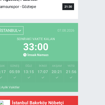
amsunspor - Göztepe
21:30
İSTANBUL
07.08.2026
SONRAKI VAKTE KALAN
32:59
İmsak Namazı
SAK
GÜNEŞ
ÖĞLE
İKINDI
AKŞAM
YATSI
:17
05:59
13:15
17:07
20:21
21:56
Aylık Vakitler
İstanbul Bakırköy Nöbetçi