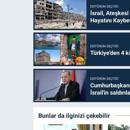
EDITÖRÜN SEÇTIĞI
İsrail, Ateşkesi
Hayatını Kaybet
EDITÖRÜN SEÇTIĞI
Türkiye'den 4 kö
EDITÖRÜN SEÇTIĞI
Cumhurbaşkanı 
İsrail'in saldırı
Bunlar da ilginizi çekebilir