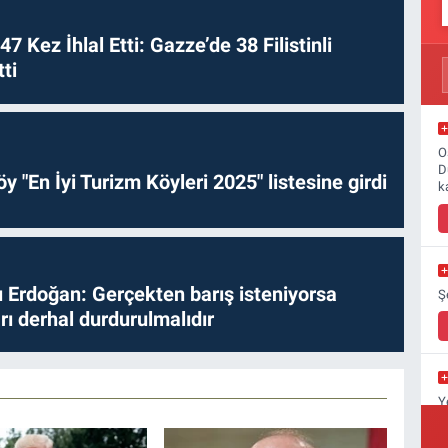
 47 Kez İhlal Etti: Gazze’de 38 Filistinli
ti
O
D
y "En İyi Turizm Köyleri 2025" listesine girdi
k
Erdoğan: Gerçekten barış isteniyorsa
Ş
ları derhal durdurulmalıdır
Y
Y