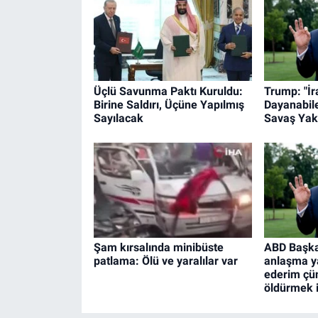
Üçlü Savunma Paktı Kuruldu:
Trump: "İr
Birine Saldırı, Üçüne Yapılmış
Dayanabil
Sayılacak
Savaş Yak
Şam kırsalında minibüste
ABD Başkan
patlama: Ölü ve yaralılar var
anlaşma y
ederim çün
öldürmek 