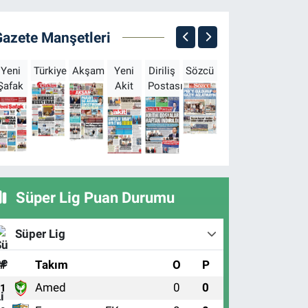
Gazete Manşetleri
Yeni
Türkiye
Akşam
Yeni
Diriliş
Sözcü
Sabah
Milliyet
H
Şafak
Akit
Postası
Süper Lig Puan Durumu
Süper Lig
#
Takım
O
P
Amed
0
0
1