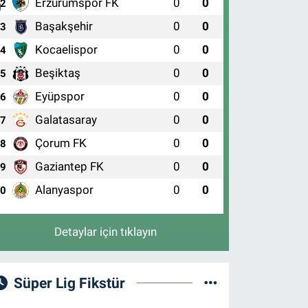
Erzurumspor FK
0
0
2
Başakşehir
0
0
3
Kocaelispor
0
0
4
Beşiktaş
0
0
5
Eyüpspor
0
0
6
Galatasaray
0
0
7
Çorum FK
0
0
8
Gaziantep FK
0
0
9
Alanyaspor
0
0
10
Detaylar için tıklayın
Süper Lig Fikstür