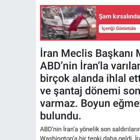
Şam kırsalında
İçeriği Görüntüle
İran Meclis Başkanı
ABD’nin İran’la varıl
birçok alanda ihlal ett
ve şantaj dönemi sona
varmaz. Boyun eğmey
bulundu.
ABD’nin İran’a yönelik son saldırıla
Washington’a bir tepki daha geldi.