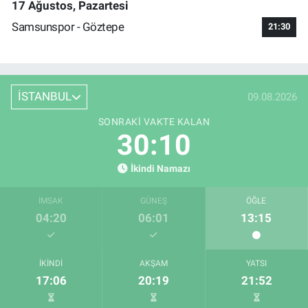
17 Ağustos, Pazartesi
Samsunspor - Göztepe
21:30
İSTANBUL
09.08.2026
SONRAKI VAKTE KALAN
30:09
İkindi Namazı
İMSAK
GÜNEŞ
ÖĞLE
04:20
06:01
13:15
İKINDI
AKŞAM
YATSI
17:06
20:19
21:52