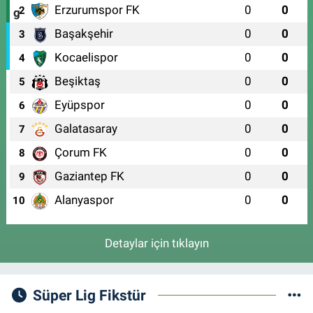
Erzurumspor FK
0
0
2
Başakşehir
0
0
3
Kocaelispor
0
0
4
Beşiktaş
0
0
5
Eyüpspor
0
0
6
Galatasaray
0
0
7
Çorum FK
0
0
8
Gaziantep FK
0
0
9
Alanyaspor
0
0
10
Detaylar için tıklayın
Süper Lig Fikstür