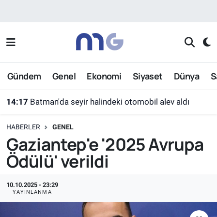
Nöbetçi Eczaneler
Hava Durumu
Gündem
Genel
Ekonomi
Siyaset
Dünya
S
İstanbul Namaz Vakitleri
14:17
Batman'da seyir halindeki otomobil alev aldı
Trafik Durumu
HABERLER
GENEL
Süper Lig Puan Durumu ve Fikstür
Gaziantep'e '2025 Avrupa
Ödülü' verildi
Tüm Manşetler
Son Dakika Haberleri
10.10.2025 - 23:29
YAYINLANMA
Haber Arşivi