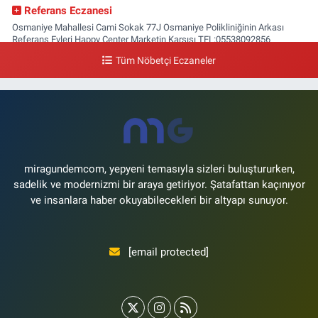
Referans Eczanesi
Osmaniye Mahallesi Cami Sokak 77J Osmaniye Polikliniğinin Arkası
Referans Evleri Happy Center Marketin Karşısı TEL:05538092856
Tüm Nöbetçi Eczaneler
0 (212) 809 28 56
Yol Tarifi Al
Bayraktar Eczanesi
Şenlikköy Mahallesi Harman Sokak 43 4B Flyinn Avm yaya girişi karşısı,
Mali Kuaför yanı .
0 (212) 573 11 12
Yol Tarifi Al
miragundemcom, yepyeni temasıyla sizleri buluştururken,
sadelik ve modernizmi bir araya getiriyor. Şatafattan kaçınıyor
ve insanlara haber okuyabilecekleri bir altyapı sunuyor.
[email protected]