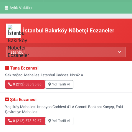
Aylık Vakitler
İstanbul Bakırköy Nöbetçi Eczaneler
Tuna Eczanesi
Sakızağacı Mahallesi İstanbul Caddesi No:42 A
0 (212) 585 35 86
Yol Tarifi Al
Şifa Eczanesi
Yeşilköy Mahallesi İstasyon Caddesi 41 A Garanti Bankası Karşışı, Eski
Şevketiye Mahallesi
0 (212) 573 59 67
Yol Tarifi Al