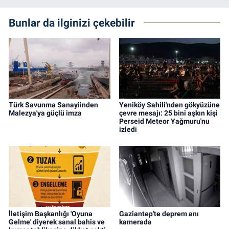
Bunlar da ilginizi çekebilir
Türk Savunma Sanayiinden
Yeniköy Sahili'nden gökyüzüne
Malezya'ya güçlü imza
çevre mesajı: 25 bini aşkın kişi
Perseid Meteor Yağmuru'nu
izledi
İletişim Başkanlığı 'Oyuna
Gaziantep'te deprem anı
Gelme' diyerek sanal bahis ve
kamerada