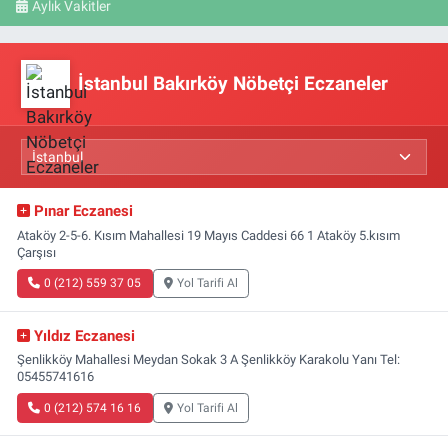
Aylık Vakitler
İstanbul Bakırköy Nöbetçi Eczaneler
Pınar Eczanesi
Ataköy 2-5-6. Kısım Mahallesi 19 Mayıs Caddesi 66 1 Ataköy 5.kısım
Çarşısı
0 (212) 559 37 05
Yol Tarifi Al
Yıldız Eczanesi
Şenlikköy Mahallesi Meydan Sokak 3 A Şenlikköy Karakolu Yanı Tel:
05455741616
0 (212) 574 16 16
Yol Tarifi Al