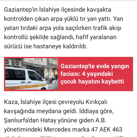
Gaziantep'in İslahiye ilçesinde kavşakta
kontrolden çıkan arpa yüklü tır yan yattı. Yan
yatan tırdaki arpa yola saçılırken trafik akışı
kontrollü şekilde sağlandı, hafif yaralanan
sürücü ise hastaneye kaldırıldı.
Gaziantep'te evde yangın
faciası: 4 yaşındaki
çocuk hayatını kaybetti
Kaza, İslahiye ilçesi çevreyolu Kırıkçalı
kavşağında meydana geldi. İddiaya göre,
Şanlıurfa'dan Hatay yönüne giden A.B.
yönetimindeki Mercedes marka 47 AEK 463