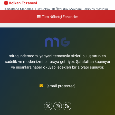
Volkan Eczanesi
Kartaltepe Mahallesi Filiz Sokak 10 Özgürlük Meydanı,Bakırköy metrosu
çıkışı,Kız meslek lisesi sokağı aşağısı
Tüm Nöbetçi Eczaneler
0 (533) 496 36 65
Yol Tarifi Al
Yeni Hayat Eczanesi
Yeşilköy Mahallesi Doğruyol Sokak 7 A Dürümcü Baba'nın Bir Alt
Sokağı,Bitez Dondurmacısının Sokağı
0 (212) 663 11 97
Yol Tarifi Al
miragundemcom, yepyeni temasıyla sizleri buluştururken,
sadelik ve modernizmi bir araya getiriyor. Şatafattan kaçınıyor
ve insanlara haber okuyabilecekleri bir altyapı sunuyor.
[email protected]