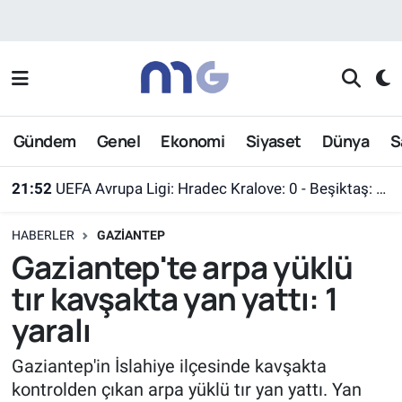
Nöbetçi Eczaneler
Hava Durumu
Gündem
Genel
Ekonomi
Siyaset
Dünya
S
İstanbul Namaz Vakitleri
21:52
UEFA Avrupa Ligi: Hradec Kralove: 0 - Beşiktaş: 1 (Maç sonucu)
Trafik Durumu
HABERLER
GAZIANTEP
Süper Lig Puan Durumu ve Fikstür
Gaziantep'te arpa yüklü
tır kavşakta yan yattı: 1
Tüm Manşetler
yaralı
Son Dakika Haberleri
Gaziantep'in İslahiye ilçesinde kavşakta
kontrolden çıkan arpa yüklü tır yan yattı. Yan
Haber Arşivi