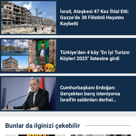
İsrail, Ateşkesi 47 Kez İhlal Etti:
Gazze’de 38 Filistinli Hayatını
Kaybetti
Türkiye'den 4 köy "En İyi Turizm
Köyleri 2025" listesine girdi
Cumhurbaşkanı Erdoğan:
Gerçekten barış isteniyorsa
İsrail'in saldırıları derhal
durdurulmalıdır
Bunlar da ilginizi çekebilir