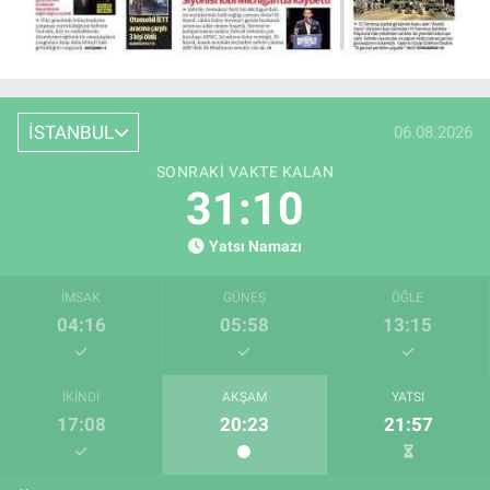
İSTANBUL
06.08.2026
SONRAKI VAKTE KALAN
31:09
Yatsı Namazı
İMSAK
GÜNEŞ
ÖĞLE
04:16
05:58
13:15
İKINDI
AKŞAM
YATSI
17:08
20:23
21:57