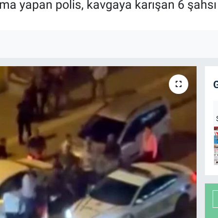
şma yapan polis, kavgaya karışan 6 şahsı