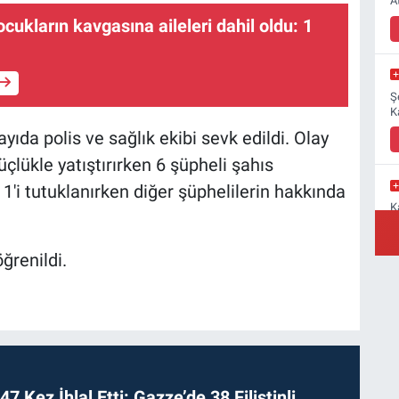
A
cukların kavgasına aileleri dahil oldu: 1
Ş
K
ıda polis ve sağlık ekibi sevk edildi. Olay
üçlükle yatıştırırken 6 şüpheli şahıs
 1'i tutuklanırken diğer şüphelilerin hakkında
K
M
a
ğrenildi.
Y
B
 47 Kez İhlal Etti: Gazze’de 38 Filistinli