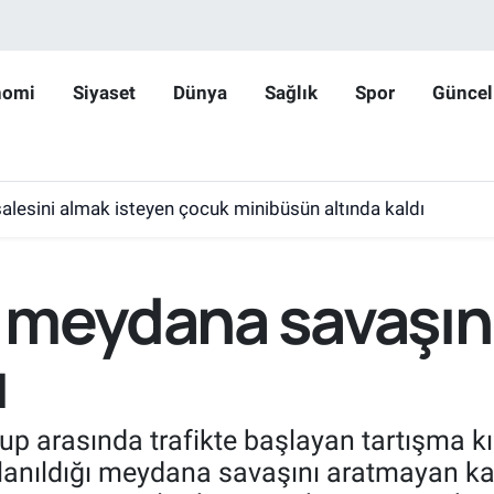
nomi
Siyaset
Dünya
Sağlık
Spor
Güncel
lesini almak isteyen çocuk minibüsün altında kaldı
 meydana savaşın
ı
rup arasında trafikte başlayan tartışma 
kullanıldığı meydana savaşını aratmayan