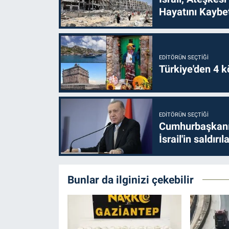
Hayatını Kaybet
EDITÖRÜN SEÇTIĞI
Türkiye'den 4 kö
EDITÖRÜN SEÇTIĞI
Cumhurbaşkanı 
İsrail'in saldırı
Bunlar da ilginizi çekebilir