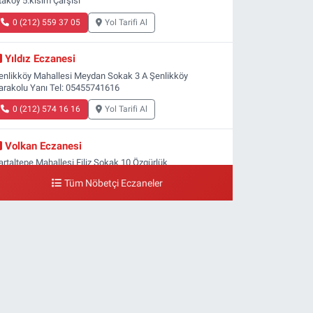
taköy 5.kısım Çarşısı
0 (212) 559 37 05
Yol Tarifi Al
Yıldız Eczanesi
enlikköy Mahallesi Meydan Sokak 3 A Şenlikköy
arakolu Yanı Tel: 05455741616
0 (212) 574 16 16
Yol Tarifi Al
Volkan Eczanesi
artaltepe Mahallesi Filiz Sokak 10 Özgürlük
eydanı,Bakırköy metrosu çıkışı,Kız meslek lisesi sokağı
Tüm Nöbetçi Eczaneler
şağısı
0 (533) 496 36 65
Yol Tarifi Al
Yeni Hayat Eczanesi
eşilköy Mahallesi Doğruyol Sokak 7 A Dürümcü Baba'nın
ir Alt Sokağı,Bitez Dondurmacısının Sokağı
0 (212) 663 11 97
Yol Tarifi Al