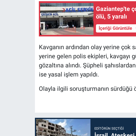
Gaziantep'te ço
ölü, 5 yaralı
İçeriği Görüntüle
Kavganın ardından olay yerine çok say
yerine gelen polis ekipleri, kavgayı g
gözaltına alındı. Şüpheli şahıslardan
ise yasal işlem yapıldı.
Olayla ilgili soruşturmanın sürdüğü ö
EDITÖRÜN SEÇTIĞI
İsrail, Ateşkesi