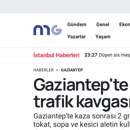
Nöbetçi Eczaneler
Gündem
Genel
Eko
Yazarlar
Yaşam
Hava Durumu
İstanbul Namaz Vakitleri
İstanbul Haberleri
23:27
Düşen sis meşa
Trafik Durumu
HABERLER
GAZIANTEP
Gaziantep'te
Süper Lig Puan Durumu ve Fikstür
trafik kavgas
Tüm Manşetler
Son Dakika Haberleri
Gaziantep'te kaza sonrası 2 g
tokat, sopa ve kesici aletin 
Haber Arşivi