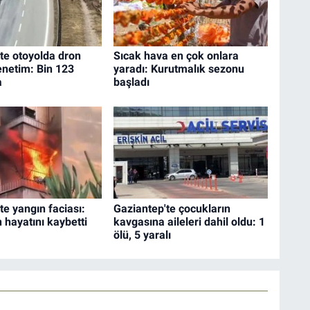
te otoyolda dron
Sıcak hava en çok onlara
enetim: Bin 123
yaradı: Kurutmalık sezonu
a
başladı
te yangın faciası:
Gaziantep'te çocukların
n hayatını kaybetti
kavgasına aileleri dahil oldu: 1
ölü, 5 yaralı