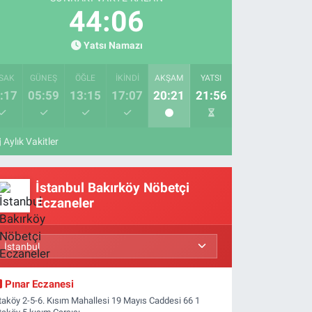
44:05
Yatsı Namazı
SAK
GÜNEŞ
ÖĞLE
İKINDI
AKŞAM
YATSI
:17
05:59
13:15
17:07
20:21
21:56
Aylık Vakitler
İstanbul Bakırköy Nöbetçi
Eczaneler
Pınar Eczanesi
taköy 2-5-6. Kısım Mahallesi 19 Mayıs Caddesi 66 1