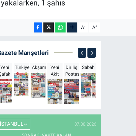
 yakalarken, 1 şahıs
-
+
A
A
Gazete Manşetleri
Yeni
Türkiye
Akşam
Yeni
Diriliş
Sabah
Milliyet
Hürriyet
T
Şafak
Akit
Postası
İSTANBUL
07.08.2026
SONRAKI VAKTE KALAN