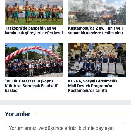
Taşköprü'de başpehlivan ve
Kastamonu'da 2 ev, 1 ahır ve 1
karakucak güreşleri nefes kesti
samanlık alevlere teslim oldu
'36. Uluslararası Taşköprü
KUZKA, Sosyal Girişimcilik
Kültür ve Sarımsak Festivali'
Mali Destek Programı'nı
başladı
Kastamonu'da tanıttı
Yorumlar