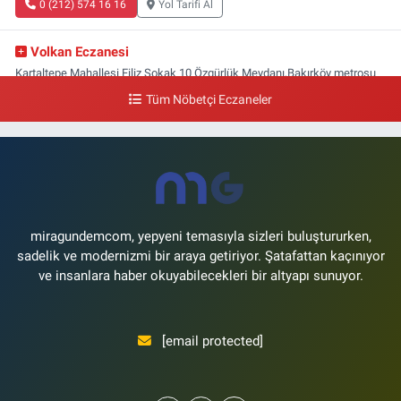
0 (212) 574 16 16
Yol Tarifi Al
Volkan Eczanesi
Kartaltepe Mahallesi Filiz Sokak 10 Özgürlük Meydanı,Bakırköy metrosu
çıkışı,Kız meslek lisesi sokağı aşağısı
Tüm Nöbetçi Eczaneler
0 (533) 496 36 65
Yol Tarifi Al
Yeni Hayat Eczanesi
Yeşilköy Mahallesi Doğruyol Sokak 7 A Dürümcü Baba'nın Bir Alt
Sokağı,Bitez Dondurmacısının Sokağı
0 (212) 663 11 97
Yol Tarifi Al
miragundemcom, yepyeni temasıyla sizleri buluştururken,
sadelik ve modernizmi bir araya getiriyor. Şatafattan kaçınıyor
ve insanlara haber okuyabilecekleri bir altyapı sunuyor.
[email protected]