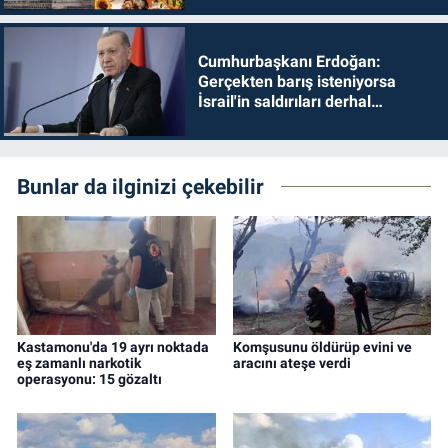
Cumhurbaşkanı Erdoğan:
Gerçekten barış isteniyorsa
İsrail'in saldırıları derhal
durdurulmalıdır
Bunlar da ilginizi çekebilir
Kastamonu'da 19 ayrı noktada
Komşusunu öldürüp evini ve
eş zamanlı narkotik
aracını ateşe verdi
operasyonu: 15 gözaltı