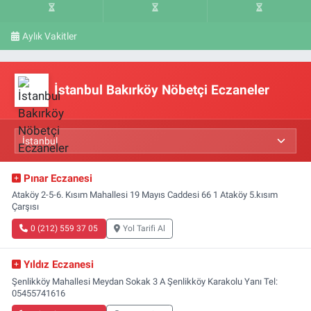
Aylık Vakitler
İstanbul Bakırköy Nöbetçi Eczaneler
Pınar Eczanesi
Ataköy 2-5-6. Kısım Mahallesi 19 Mayıs Caddesi 66 1 Ataköy 5.kısım
Çarşısı
0 (212) 559 37 05
Yol Tarifi Al
Yıldız Eczanesi
Şenlikköy Mahallesi Meydan Sokak 3 A Şenlikköy Karakolu Yanı Tel:
05455741616