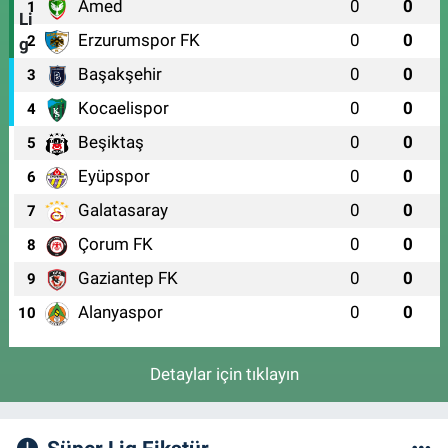
Amed
0
0
1
Erzurumspor FK
0
0
2
Başakşehir
0
0
3
Kocaelispor
0
0
4
Beşiktaş
0
0
5
Eyüpspor
0
0
6
Galatasaray
0
0
7
Çorum FK
0
0
8
Gaziantep FK
0
0
9
Alanyaspor
0
0
10
Detaylar için tıklayın