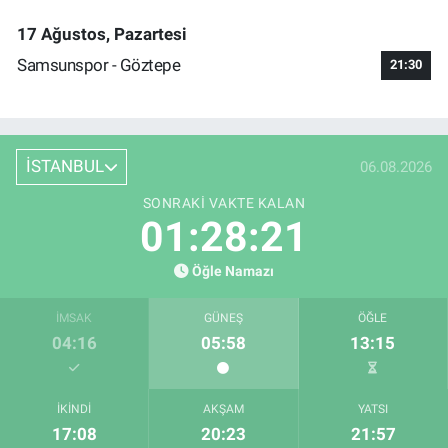
17 Ağustos, Pazartesi
Samsunspor - Göztepe
21:30
İSTANBUL
06.08.2026
SONRAKI VAKTE KALAN
01:28:21
Öğle Namazı
İMSAK
GÜNEŞ
ÖĞLE
04:16
05:58
13:15
İKINDI
AKŞAM
YATSI
17:08
20:23
21:57