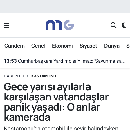
Nöbetçi Eczaneler
Hava Durumu
Gündem
Genel
Ekonomi
Siyaset
Dünya
S
İstanbul Namaz Vakitleri
13:53
Cumhurbaşkanı Yardımcısı Yılmaz: 'Savunma sanayiinde hedefimiz en kısa sürede ülkemizi ilk 10 ihracatçı ülke arasına sokmak'
Trafik Durumu
HABERLER
KASTAMONU
Süper Lig Puan Durumu ve Fikstür
Gece yarısı ayılarla
karşılaşan vatandaşlar
Tüm Manşetler
panik yaşadı: O anlar
Son Dakika Haberleri
kamerada
Haber Arşivi
Kastamonu'da otomobil ile seyir halindeyken