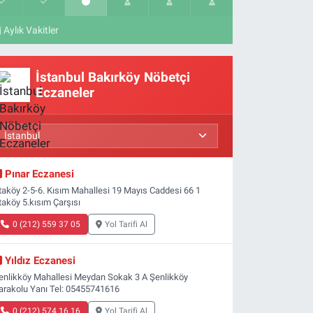
Aylık Vakitler
İstanbul Bakırköy Nöbetçi
Eczaneler
Pınar Eczanesi
taköy 2-5-6. Kısım Mahallesi 19 Mayıs Caddesi 66 1
taköy 5.kısım Çarşısı
0 (212) 559 37 05
Yol Tarifi Al
Yıldız Eczanesi
enlikköy Mahallesi Meydan Sokak 3 A Şenlikköy
arakolu Yanı Tel: 05455741616
0 (212) 574 16 16
Yol Tarifi Al