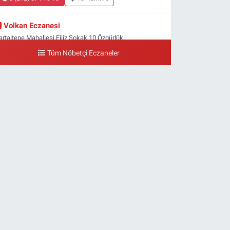
Volkan Eczanesi
artaltepe Mahallesi Filiz Sokak 10 Özgürlük
eydanı,Bakırköy metrosu çıkışı,Kız meslek lisesi sokağı
Tüm Nöbetçi Eczaneler
şağısı
0 (533) 496 36 65
Yol Tarifi Al
Yeni Hayat Eczanesi
eşilköy Mahallesi Doğruyol Sokak 7 A Dürümcü Baba'nın
ir Alt Sokağı,Bitez Dondurmacısının Sokağı
0 (212) 663 11 97
Yol Tarifi Al