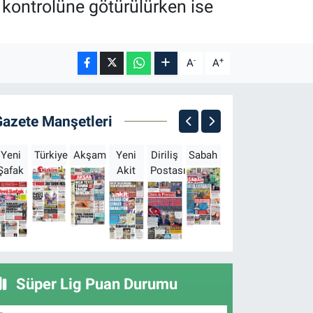
 kontrolüne götürülürken ise
-
+
A
A
Gazete Manşetleri
Yeni
Türkiye
Akşam
Yeni
Diriliş
Sabah
Milliyet
Hürriyet
T
Şafak
Akit
Postası
Süper Lig Puan Durumu