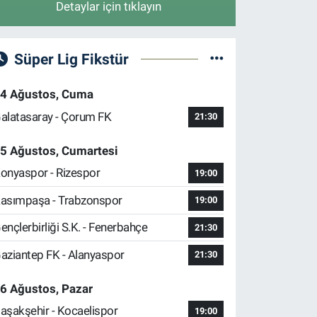
Detaylar için tıklayın
Süper Lig Fikstür
4 Ağustos, Cuma
alatasaray - Çorum FK
21:30
5 Ağustos, Cumartesi
onyaspor - Rizespor
19:00
asımpaşa - Trabzonspor
19:00
ençlerbirliği S.K. - Fenerbahçe
21:30
aziantep FK - Alanyaspor
21:30
6 Ağustos, Pazar
aşakşehir - Kocaelispor
19:00