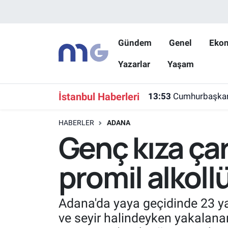
Nöbetçi Eczaneler
Gündem
Genel
Eko
Yazarlar
Yaşam
Hava Durumu
İstanbul Namaz Vakitleri
İstanbul Haberleri
13:53
Cumhurbaşkanı Y
Trafik Durumu
HABERLER
ADANA
Genç kıza ça
Süper Lig Puan Durumu ve Fikstür
promil alkollü
Tüm Manşetler
Son Dakika Haberleri
Adana'da yaya geçidinde 23 
ve seyir halindeyken yakalanan
Haber Arşivi