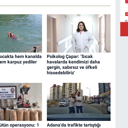
K
M
a
sıcakta hem kanalda
Psikolog Çapar: 'Sıcak
em karpuz yediler
havalarda kendimizi daha
Y
B
gergin, sabırsız ve öfkeli
hissedebiliriz'
ütün operasyonu: 1
Adana'da trafikte tartıştığı