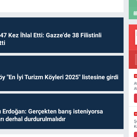
 47 Kez İhlal Etti: Gazze’de 38 Filistinli
ti
y "En İyi Turizm Köyleri 2025" listesine girdi
A
A
Erdoğan: Gerçekten barış isteniyorsa
ları derhal durdurulmalıdır
Ş
K