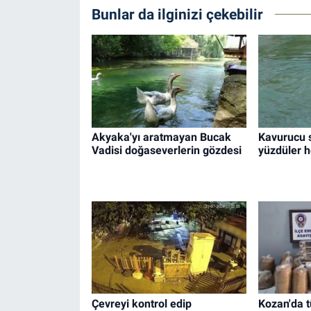
Bunlar da ilginizi çekebilir
Akyaka'yı aratmayan Bucak
Kavurucu 
Vadisi doğaseverlerin gözdesi
yüzdüler h
Çevreyi kontrol edip
Kozan'da t