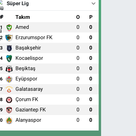
Süper Lig
#
Takım
O
P
Amed
0
0
1
Erzurumspor FK
0
0
2
Başakşehir
0
0
3
Kocaelispor
0
0
4
Beşiktaş
0
0
5
Eyüpspor
0
0
6
Galatasaray
0
0
7
Çorum FK
0
0
8
Gaziantep FK
0
0
9
Alanyaspor
0
0
10