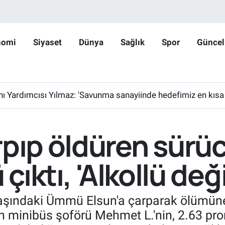
nomi
Siyaset
Dünya
Sağlık
Spor
Güncel
ardımcısı Yılmaz: 'Savunma sanayiinde hedefimiz en kısa sürede 
rpıp öldüren sürü
 çıktı, 'Alkollü değ
yaşındaki Ümmü Elsun'a çarparak ölümün
 minibüs şoförü Mehmet L.'nin, 2.63 promi