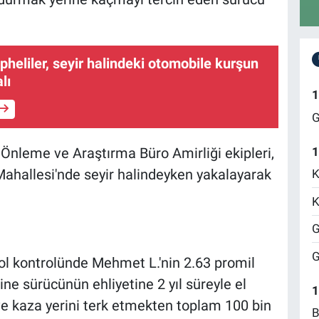
pheliler, seyir halindeki otomobile kurşun
lı
1
G
1
nleme ve Araştırma Büro Amirliği ekipleri,
ahallesi'nde seyir halindeyken yakalayarak
K
K
G
G
lkol kontrolünde Mehmet L.'nin 2.63 promil
ine sürücünün ehliyetine 2 yıl süreyle el
1
ve kaza yerini terk etmekten toplam 100 bin
B