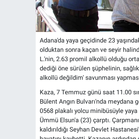
Adana'da yaya geçidinde 23 yaşınd
olduktan sonra kaçan ve seyir hali
L.'nin, 2.63 promil alkollü olduğu or
dediği öne sürülen şüphelinin, sağl
alkollü değildim' savunması yapması 
Kaza, 7 Temmuz günü saat 11.00 sır
Bülent Angın Bulvarı'nda meydana ge
0568 plakalı yolcu minibüsüyle yaya
Ümmü Elsun'a (23) çarptı. Çarpmanın
kaldırıldığı Seyhan Devlet Hastane
hayatını kaybetti. Kazanın ardından