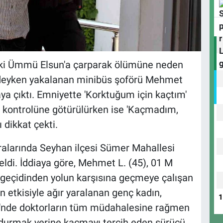
aki Ümmü Elsun'a çarparak ölümüne neden
ndeyken yakalanan minibüs şoförü Mehmet
taya çıktı. Emniyette 'Korktuğum için kaçtım'
ık kontrolüne götürülürken ise 'Kaçmadım,
dikkat çekti.
alarında Seyhan ilçesi Sümer Mahallesi
ldi. İddiaya göre, Mehmet L. (45), 01 M
 geçidinden yolun karşısına geçmeye çalışan
 etkisiyle ağır yaralanan genç kadın,
si'nde doktorların tüm müdahalesine rağmen
 durmak yerine kaçmayı tercih eden sürücü