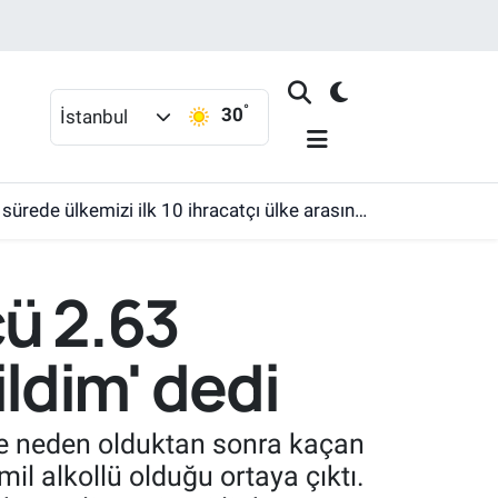
°
30
İstanbul
ülkemizi ilk 10 ihracatçı ülke arasına sokmak'
cü 2.63
ildim' dedi
e neden olduktan sonra kaçan
l alkollü olduğu ortaya çıktı.