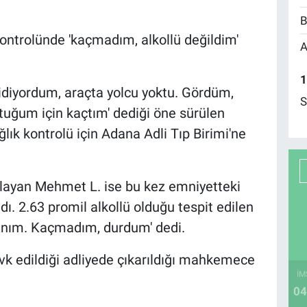
B
kontrolünde 'kaçmadım, alkollü değildim'
A
1
gidiyordum, araçta yolcu yoktu. Gördüm,
S
ğum için kaçtım' dediği öne sürülen
lık kontrolü için Adana Adli Tıp Birimi'ne
ıtlayan Mehmet L. ise bu kez emniyetteki
ı. 2.63 promil alkollü olduğu tespit edilen
manım. Kaçmadım, durdum' dedi.
vk edildiği adliyede çıkarıldığı mahkemece
İM
04