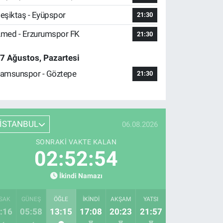
eşiktaş - Eyüpspor
21:30
med - Erzurumspor FK
21:30
7 Ağustos, Pazartesi
amsunspor - Göztepe
21:30
İSTANBUL
06.08.2026
SONRAKI VAKTE KALAN
02:52:53
İkindi Namazı
SAK
GÜNEŞ
ÖĞLE
İKINDI
AKŞAM
YATSI
:16
05:58
13:15
17:08
20:23
21:57