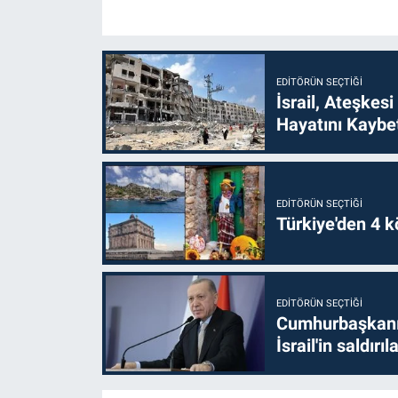
EDITÖRÜN SEÇTIĞI
İsrail, Ateşkesi
Hayatını Kaybet
EDITÖRÜN SEÇTIĞI
Türkiye'den 4 kö
EDITÖRÜN SEÇTIĞI
Cumhurbaşkanı 
İsrail'in saldırı