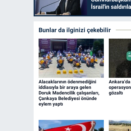
İsrail'in saldırı
Bunlar da ilginizi çekebilir
Alacaklarının ödenmediğini
Ankara'da 
iddiasıyla bir araya gelen
operasyon
Doruk Madencilik çalışanları,
gözaltı
Çankaya Belediyesi önünde
eylem yaptı