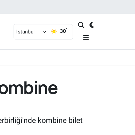
°
30
İstanbul
 kombine
birliği'nde kombine bilet