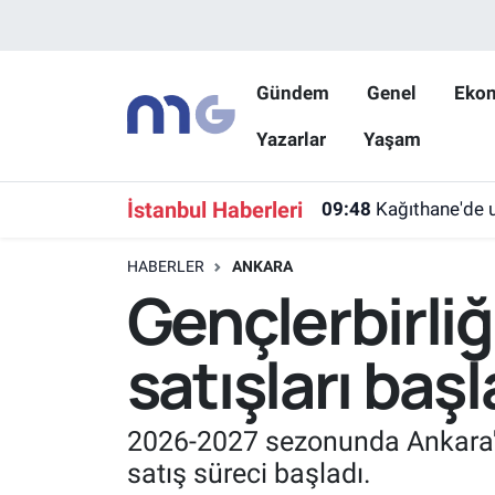
Nöbetçi Eczaneler
Gündem
Genel
Eko
Yazarlar
Yaşam
Hava Durumu
İstanbul Namaz Vakitleri
İstanbul Haberleri
09:48
Kağıthane'de u
Trafik Durumu
HABERLER
ANKARA
Gençlerbirli
Süper Lig Puan Durumu ve Fikstür
satışları başl
Tüm Manşetler
Son Dakika Haberleri
2026-2027 sezonunda Ankara'yı
satış süreci başladı.
Haber Arşivi