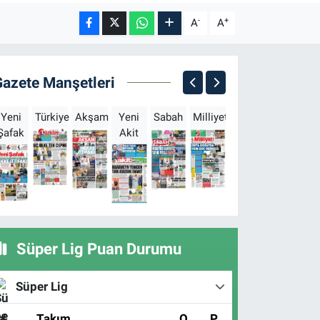
-
+
A
A
Gazete Manşetleri
Yeni
Türkiye
Akşam
Yeni
Sabah
Milliyet
Hürriyet
Türkgün
Şafak
Akit
B
Süper Lig Puan Durumu
Süper Lig
#
Takım
O
P