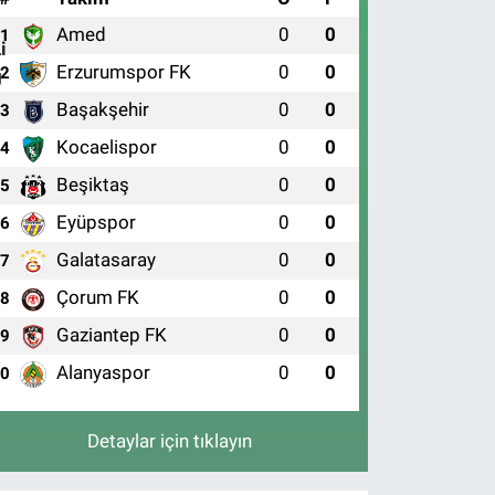
Amed
0
0
1
Erzurumspor FK
0
0
2
Başakşehir
0
0
3
Kocaelispor
0
0
4
Beşiktaş
0
0
5
Eyüpspor
0
0
6
Galatasaray
0
0
7
Çorum FK
0
0
8
Gaziantep FK
0
0
9
Alanyaspor
0
0
10
Detaylar için tıklayın