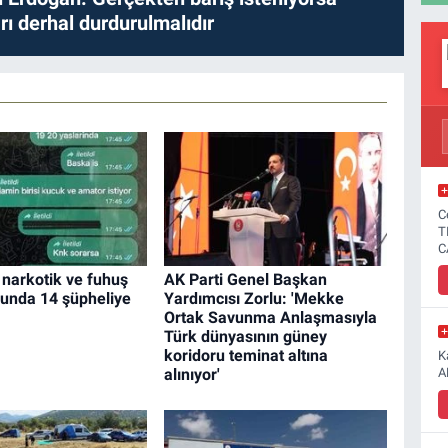
ları derhal durdurulmalıdır
C
T
C
narkotik ve fuhuş
AK Parti Genel Başkan
unda 14 şüpheliye
Yardımcısı Zorlu: 'Mekke
Ortak Savunma Anlaşmasıyla
Türk dünyasının güney
koridoru teminat altına
K
alınıyor'
A