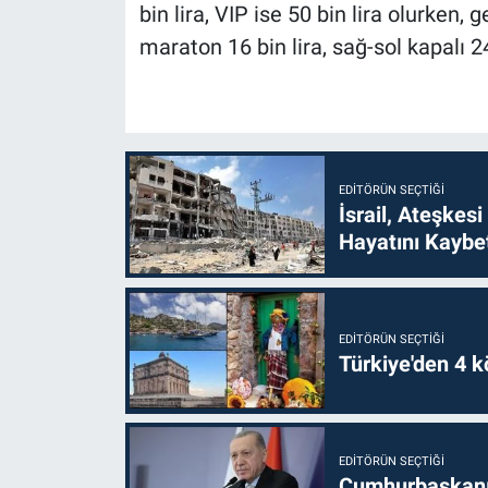
bin lira, VIP ise 50 bin lira olurken, 
maraton 16 bin lira, sağ-sol kapalı 24
EDITÖRÜN SEÇTIĞI
İsrail, Ateşkesi
Hayatını Kaybet
EDITÖRÜN SEÇTIĞI
Türkiye'den 4 kö
EDITÖRÜN SEÇTIĞI
Cumhurbaşkanı 