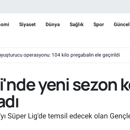
nomi
Siyaset
Dünya
Sağlık
Spor
Güncel
yuşturucu operasyonu: 104 kilo pregabalin ele geçirildi
ği'nde yeni sezon
adı
 Süper Lig'de temsil edecek olan Gençler