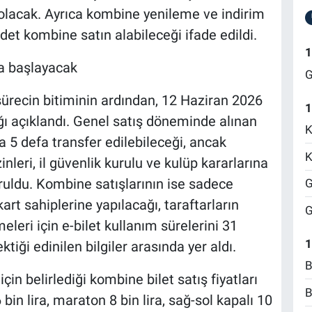
olacak. Ayrıca kombine yenileme ve indirim
det kombine satın alabileceği ifade edildi.
1
da başlayacak
G
sürecin bitiminin ardından, 12 Haziran 2026
1
ı açıklandı. Genel satış döneminde alınan
K
 5 defa transfer edilebileceği, ancak
K
nleri, il güvenlik kurulu ve kulüp kararlarına
ruldu. Kombine satışlarının ise sadece
G
art sahiplerine yapılacağı, taraftarların
G
eleri için e-bilet kullanım sürelerini 31
1
iği edinilen bilgiler arasında yer aldı.
B
in belirlediği kombine bilet satış fiyatları
B
 bin lira, maraton 8 bin lira, sağ-sol kapalı 10