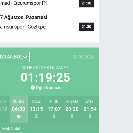
med - Erzurumspor FK
21:30
7 Ağustos, Pazartesi
amsunspor - Göztepe
21:30
İSTANBUL
08.08.2026
SONRAKI VAKTE KALAN
01:19:24
Öğle Namazı
SAK
GÜNEŞ
ÖĞLE
İKINDI
AKŞAM
YATSI
:19
06:00
13:15
17:07
20:20
21:54
Aylık Vakitler