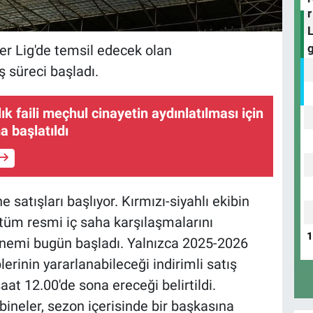
r Lig'de temsil edecek olan
ş süreci başladı.
lık faili meçhul cinayetin aydınlatılması için
a başlatıldı
 satışları başlıyor. Kırmızı-siyahlı ekibin
üm resmi iç saha karşılaşmalarını
önemi bugün başladı. Yalnızca 2025-2026
erinin yararlanabileceği indirimli satış
t 12.00'de sona ereceği belirtildi.
ineler, sezon içerisinde bir başkasına