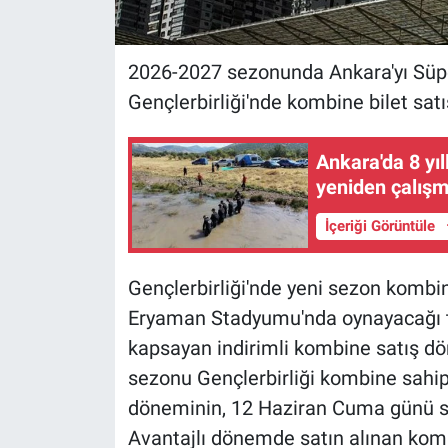
2026-2027 sezonunda Ankara'yı Süpe
Gençlerbirliği'nde kombine bilet satı
Ankara'da 8 yıl
yeniden çalışm
İçeriği Görüntüle
Gençlerbirliği'nde yeni sezon kombine
Eryaman Stadyumu'nda oynayacağı t
kapsayan indirimli kombine satış d
sezonu Gençlerbirliği kombine sahipl
döneminin, 12 Haziran Cuma günü saa
Avantajlı dönemde satın alınan komb