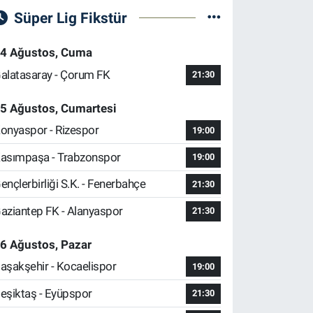
Süper Lig Fikstür
4 Ağustos, Cuma
alatasaray - Çorum FK
21:30
5 Ağustos, Cumartesi
onyaspor - Rizespor
19:00
asımpaşa - Trabzonspor
19:00
ençlerbirliği S.K. - Fenerbahçe
21:30
aziantep FK - Alanyaspor
21:30
6 Ağustos, Pazar
aşakşehir - Kocaelispor
19:00
eşiktaş - Eyüpspor
21:30