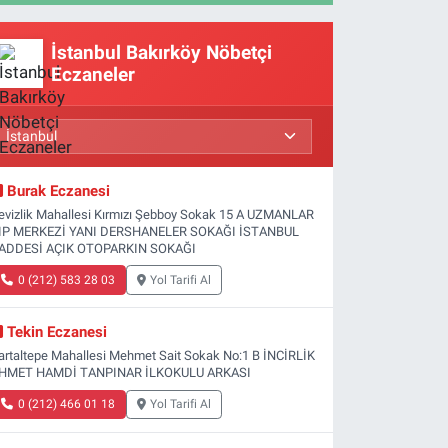
İstanbul Bakırköy Nöbetçi
Eczaneler
Burak Eczanesi
evizlik Mahallesi Kırmızı Şebboy Sokak 15 A UZMANLAR
IP MERKEZİ YANI DERSHANELER SOKAĞI İSTANBUL
ADDESİ AÇIK OTOPARKIN SOKAĞI
0 (212) 583 28 03
Yol Tarifi Al
Tekin Eczanesi
artaltepe Mahallesi Mehmet Sait Sokak No:1 B İNCİRLİK
HMET HAMDİ TANPINAR İLKOKULU ARKASI
0 (212) 466 01 18
Yol Tarifi Al