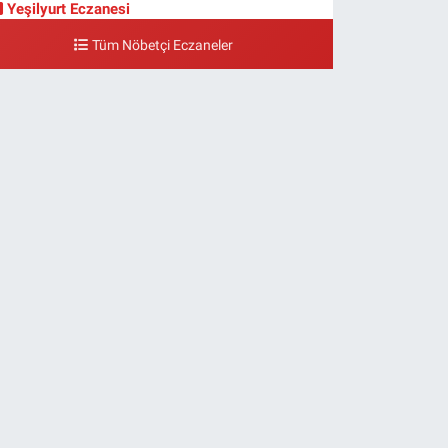
Yeşilyurt Eczanesi
eşilyurt Mahallesi Sipahioğlu Caddesi 13 B
Tüm Nöbetçi Eczaneler
0 (212) 573 15 20
Yol Tarifi Al
Akvaryum Eczanesi
enlikköy Mahallesi Eski Halkalı Caddesi 33 Akvaryum
anı Akua Florya AVMm Zemin Kat
0 (212) 574 24 20
Yol Tarifi Al