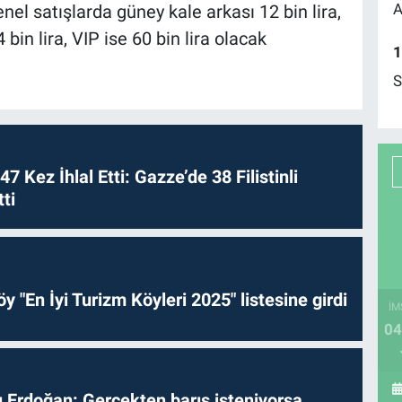
A
genel satışlarda güney kale arkası 12 bin lira,
 bin lira, VIP ise 60 bin lira olacak
1
S
 47 Kez İhlal Etti: Gazze’de 38 Filistinli
ti
y "En İyi Turizm Köyleri 2025" listesine girdi
İM
04
Erdoğan: Gerçekten barış isteniyorsa