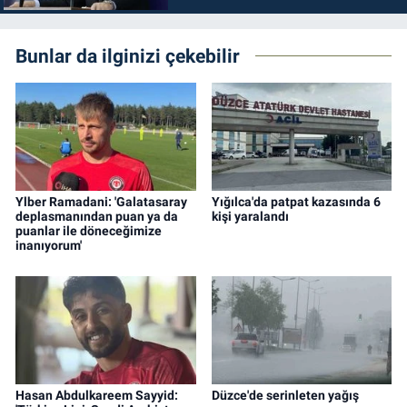
Bunlar da ilginizi çekebilir
Ylber Ramadani: 'Galatasaray
Yığılca'da patpat kazasında 6
deplasmanından puan ya da
kişi yaralandı
puanlar ile döneceğimize
inanıyorum'
Hasan Abdulkareem Sayyid:
Düzce'de serinleten yağış