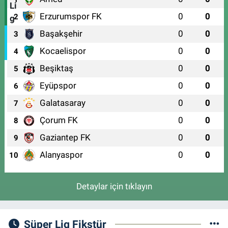
Erzurumspor FK
0
0
2
Başakşehir
0
0
3
Kocaelispor
0
0
4
Beşiktaş
0
0
5
Eyüpspor
0
0
6
Galatasaray
0
0
7
Çorum FK
0
0
8
Gaziantep FK
0
0
9
Alanyaspor
0
0
10
Detaylar için tıklayın
Süper Lig Fikstür