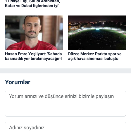
'Türkiye Ligi, Suudi Arabistan,
Katar ve Dubai liglerinden iyi'
Hasan Emre Yeşilyurt: 'Sahada
Düzce Merkez Parkta spor ve
basmadık yer bırakmayacağım'
açık hava sineması buluştu
Yorumlar