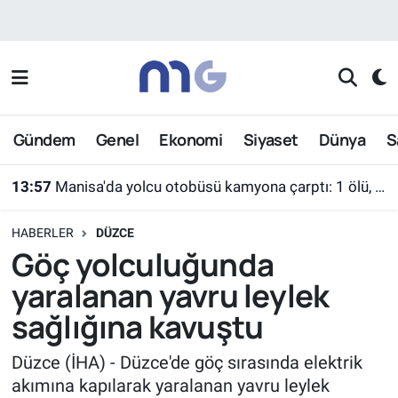
Nöbetçi Eczaneler
Hava Durumu
Gündem
Genel
Ekonomi
Siyaset
Dünya
S
İstanbul Namaz Vakitleri
13:57
Manisa'da yolcu otobüsü kamyona çarptı: 1 ölü, 7 yaralı
Trafik Durumu
HABERLER
DÜZCE
Süper Lig Puan Durumu ve Fikstür
Göç yolculuğunda
yaralanan yavru leylek
Tüm Manşetler
sağlığına kavuştu
Son Dakika Haberleri
Düzce (İHA) - Düzce'de göç sırasında elektrik
akımına kapılarak yaralanan yavru leylek
Haber Arşivi