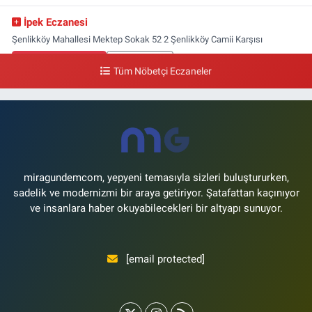
İpek Eczanesi
Şenlikköy Mahallesi Mektep Sokak 52 2 Şenlikköy Camii Karşısı
0 (212) 662 46 37
Yol Tarifi Al
Tüm Nöbetçi Eczaneler
Gün Eczanesi
Yeşilyurt Mahallesi Ekin Sokak 21B Yeşilyurt Onur Market Karşısı
0 (212) 573 70 76
Yol Tarifi Al
miragundemcom, yepyeni temasıyla sizleri buluştururken,
sadelik ve modernizmi bir araya getiriyor. Şatafattan kaçınıyor
ve insanlara haber okuyabilecekleri bir altyapı sunuyor.
[email protected]