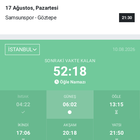
17 Ağustos, Pazartesi
Samsunspor - Göztepe
21:30
İSTANBUL
10.08.2026
SONRAKI VAKTE KALAN
52:17
Öğle Namazı
İMSAK
GÜNEŞ
ÖĞLE
04:22
06:02
13:15
İKINDI
AKŞAM
YATSI
17:06
20:18
21:50