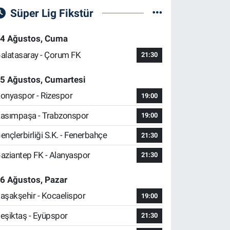
Süper Lig Fikstür
4 Ağustos, Cuma
alatasaray - Çorum FK
21:30
5 Ağustos, Cumartesi
onyaspor - Rizespor
19:00
asımpaşa - Trabzonspor
19:00
ençlerbirliği S.K. - Fenerbahçe
21:30
aziantep FK - Alanyaspor
21:30
6 Ağustos, Pazar
aşakşehir - Kocaelispor
19:00
eşiktaş - Eyüpspor
21:30