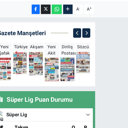
-
+
A
A
Gazete Manşetleri
Yeni
Türkiye
Akşam
Yeni
Diriliş
Sözcü
Sabah
Milliyet
H
Şafak
Akit
Postası
Süper Lig Puan Durumu
Süper Lig
#
Takım
O
P