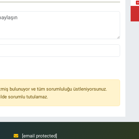
O
B
Z
Z
K
tmiş bulunuyor ve tüm sorumluluğu üstleniyorsunuz.
İ
ilde sorumlu tutulamaz.
Y
B
[email protected]