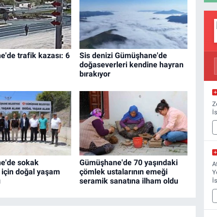
de trafik kazası: 6
Sis denizi Gümüşhane'de
doğaseverleri kendine hayran
bırakıyor
Z
İ
e'de sokak
Gümüşhane'de 70 yaşındaki
A
 için doğal yaşam
çömlek ustalarının emeği
Y
ı
seramik sanatına ilham oldu
İ