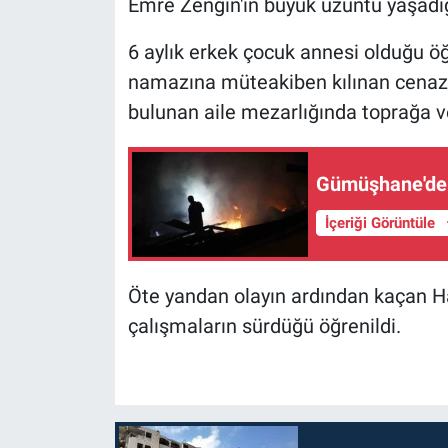
Emre Zengin'in büyük üzüntü yaşadığ
6 aylık erkek çocuk annesi olduğu öğ
namazına müteakiben kılınan cenaz
bulunan aile mezarlığında toprağa ve
Gümüşhane'de 
İçeriği Görüntüle
Öte yandan olayın ardından kaçan Ha
çalışmaların sürdüğü öğrenildi.