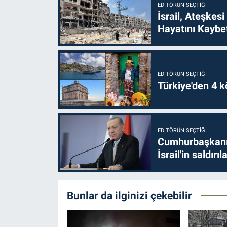
EDITÖRÜN SEÇTIĞI
İsrail, Ateşkesi
Hayatını Kaybet
EDITÖRÜN SEÇTIĞI
Türkiye'den 4 kö
EDITÖRÜN SEÇTIĞI
Cumhurbaşkanı 
İsrail'in saldırı
Bunlar da ilginizi çekebilir