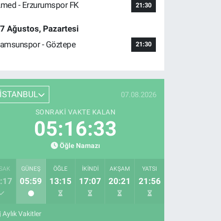
med - Erzurumspor FK
21:30
7 Ağustos, Pazartesi
amsunspor - Göztepe
21:30
İSTANBUL
07.08.2026
SONRAKI VAKTE KALAN
05:16:32
Öğle Namazı
SAK
GÜNEŞ
ÖĞLE
İKINDI
AKŞAM
YATSI
:17
05:59
13:15
17:07
20:21
21:56
Aylık Vakitler