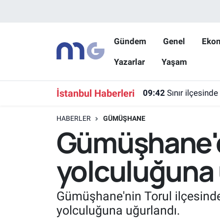
Nöbetçi Eczaneler
Gündem
Genel
Eko
Yazarlar
Yaşam
Hava Durumu
İstanbul Namaz Vakitleri
İstanbul Haberleri
09:42
Sınır ilçesinde
Trafik Durumu
HABERLER
GÜMÜŞHANE
Gümüşhane'd
Süper Lig Puan Durumu ve Fikstür
yolculuğuna 
Tüm Manşetler
Son Dakika Haberleri
Gümüşhane'nin Torul ilçesinde
yolculuğuna uğurlandı.
Haber Arşivi