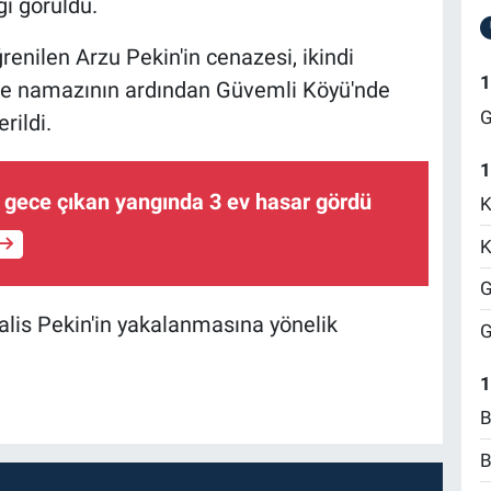
ı görüldü.
renilen Arzu Pekin'in cenazesi, ikindi
1
e namazının ardından Güvemli Köyü'nde
G
rildi.
1
gece çıkan yangında 3 ev hasar gördü
K
K
G
lis Pekin'in yakalanmasına yönelik
G
1
B
B