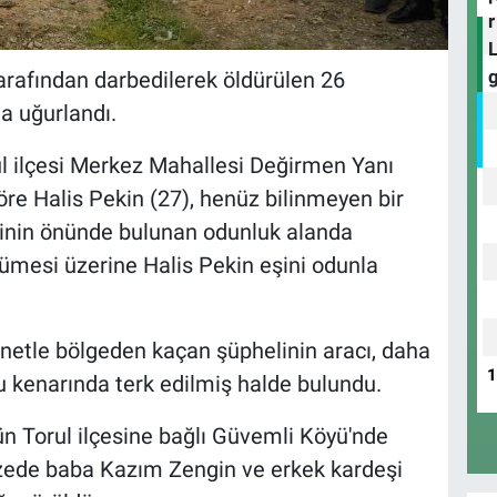
arafından darbedilerek öldürülen 26
a uğurlandı.
ul ilçesi Merkez Mahallesi Değirmen Yanı
re Halis Pekin (27), henüz bilinmeyen bir
erinin önünde bulunan odunluk alanda
ümesi üzerine Halis Pekin eşini odunla
netle bölgeden kaçan şüphelinin aracı, daha
kenarında terk edilmiş halde bulundu.
ün Torul ilçesine bağlı Güvemli Köyü'nde
azede baba Kazım Zengin ve erkek kardeşi