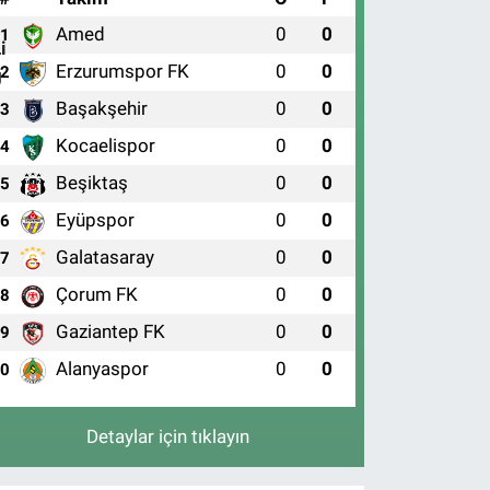
Amed
0
0
1
Erzurumspor FK
0
0
2
Başakşehir
0
0
3
Kocaelispor
0
0
4
Beşiktaş
0
0
5
Eyüpspor
0
0
6
Galatasaray
0
0
7
Çorum FK
0
0
8
Gaziantep FK
0
0
9
Alanyaspor
0
0
10
Detaylar için tıklayın