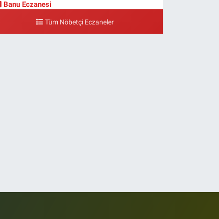
Banu Eczanesi
smaniye Mahallesi, Adalet Sokak, Sümer Apt. No:6
Tüm Nöbetçi Eczaneler
akırköy İstanbul
0 (212) 543 28 87
Yol Tarifi Al
Zuhuratbaba Eczanesi
uhuratbaba Mahallesi, Yüce Tarla Caddesi No:4 1-4
uhuratbaba Bakırköy İstanbul
0 (212) 583 60 05
Yol Tarifi Al
Humay Eczanesi
artaltepe Mahallesi, Umut Sokak No:17 A Bakırköy
stanbul
0 (212) 571 04 04
Yol Tarifi Al
Emine Eczanesi
eşilköy Mahallesi, İstasyon Caddesi No:65 Yeşilköy
akırköy İstanbul