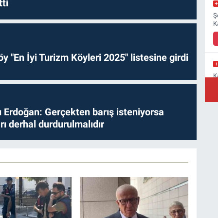
ti
Ş
K
y "En İyi Turizm Köyleri 2025" listesine girdi
K
M
a
Erdoğan: Gerçekten barış isteniyorsa
ları derhal durdurulmalıdır
Y
B