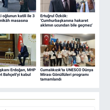
 oğlunun katili ile 3
Ertuğrul Özkök:
 nikâh masasına
'Cumhurbaşkanına hakaret
aklımın ucundan bile geçmez'
şkanı Erdoğan, MHP
Cumalıkızık'ta UNESCO Dünya
et Bahçeli'yi kabul
Mirası Gönüllüleri programı
tamamlandı