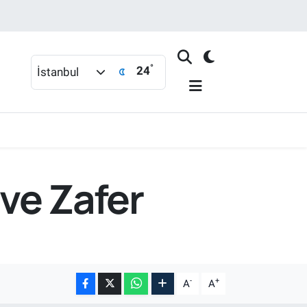
°
24
İstanbul
ve Zafer
-
+
A
A