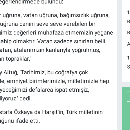
değerlendirmede bulundu:
1
r uğruna, vatan uğruna, bağımsızlık uğruna,
B
ğruna canını seve seve verebilen bir
diğimiz değerleri muhafaza etmemizin yegane
B
ahip olmaktır. Vatan sadece sınırları belli
A
Vatan, atalarımızın kanlarıyla yoğrulmuş,
1
n topraklar.'
S
Altuğ, 'Tarihimiz, bu coğrafya çok
e, emniyet birimlerimizle, milletimizle hep
yeceğimizi defalarca ispat etmişiz,
yoruz.' dedi.
afa Özkaya da Harşit'in, Türk milletinin
ğunu ifade etti.