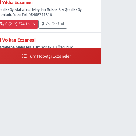
Yıldız Eczanesi
enlikköy Mahallesi Meydan Sokak 3 A Şenlikköy
arakolu Yanı Tel: 05455741616
0 (212) 574 16 16
Yol Tarifi Al
Volkan Eczanesi
artaltepe Mahallesi Filiz Sokak 10 Özgürlük
eydanı,Bakırköy metrosu çıkışı,Kız meslek lisesi sokağı
Tüm Nöbetçi Eczaneler
şağısı
0 (533) 496 36 65
Yol Tarifi Al
Yeni Hayat Eczanesi
eşilköy Mahallesi Doğruyol Sokak 7 A Dürümcü Baba'nın
ir Alt Sokağı,Bitez Dondurmacısının Sokağı
0 (212) 663 11 97
Yol Tarifi Al