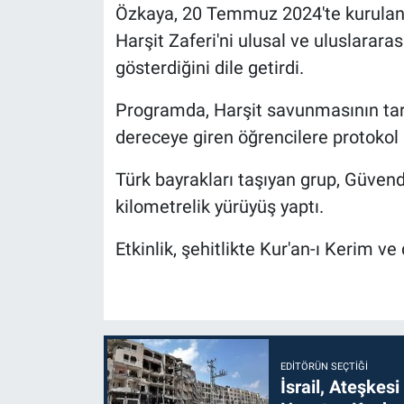
Özkaya, 20 Temmuz 2024'te kurulan V
Harşit Zaferi'ni ulusal ve uluslarar
gösterdiğini dile getirdi.
Programda, Harşit savunmasının tar
dereceye giren öğrencilere protokol ü
Türk bayrakları taşıyan grup, Güvend
kilometrelik yürüyüş yaptı.
Etkinlik, şehitlikte Kur'an-ı Kerim v
EDITÖRÜN SEÇTIĞI
İsrail, Ateşkesi