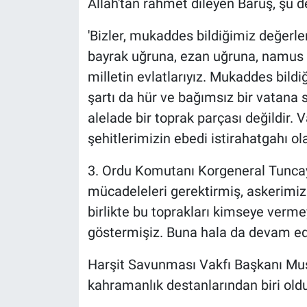
Allah'tan rahmet dileyen Baruş, şu 
'Bizler, mukaddes bildiğimiz değerle
bayrak uğruna, ezan uğruna, namus u
milletin evlatlarıyız. Mukaddes bil
şartı da hür ve bağımsız bir vatana s
alelade bir toprak parçası değildir. 
şehitlerimizin ebedi istirahatgahı ola
3. Ordu Komutanı Korgeneral Tuncay 
mücadeleleri gerektirmiş, askerimizl
birlikte bu toprakları kimseye verme
göstermişiz. Buna hala da devam edi
Harşit Savunması Vakfı Başkanı Must
kahramanlık destanlarından biri oldu