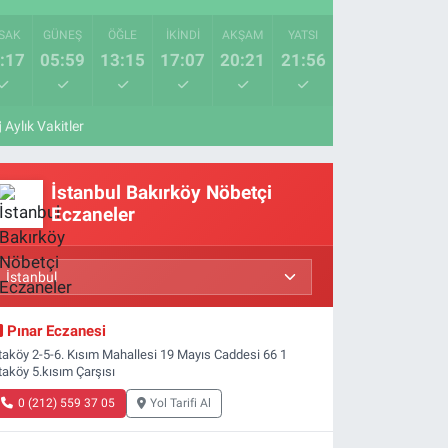
SAK
GÜNEŞ
ÖĞLE
İKINDI
AKŞAM
YATSI
:17
05:59
13:15
17:07
20:21
21:56
Aylık Vakitler
İstanbul Bakırköy Nöbetçi
Eczaneler
Pınar Eczanesi
taköy 2-5-6. Kısım Mahallesi 19 Mayıs Caddesi 66 1
taköy 5.kısım Çarşısı
0 (212) 559 37 05
Yol Tarifi Al