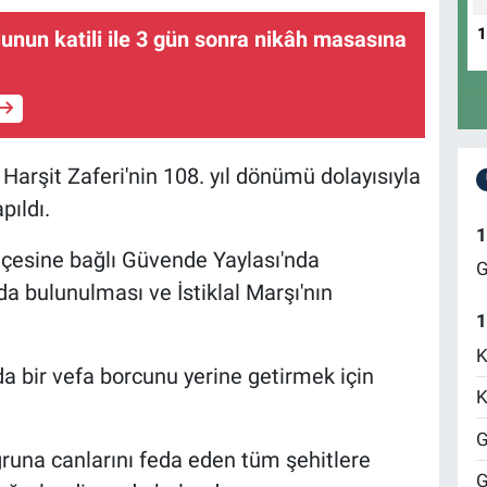
lunun katili ile 3 gün sonra nikâh masasına
şit Zaferi'nin 108. yıl dönümü dolayısıyla
pıldı.
1
lçesine bağlı Güvende Yaylası'nda
G
 bulunulması ve İstiklal Marşı'nın
1
K
a bir vefa borcunu yerine getirmek için
K
G
ğruna canlarını feda eden tüm şehitlere
G