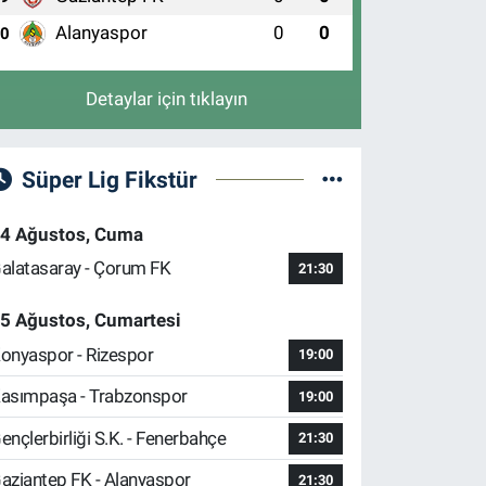
Alanyaspor
0
0
10
Detaylar için tıklayın
Süper Lig Fikstür
4 Ağustos, Cuma
alatasaray - Çorum FK
21:30
5 Ağustos, Cumartesi
onyaspor - Rizespor
19:00
asımpaşa - Trabzonspor
19:00
ençlerbirliği S.K. - Fenerbahçe
21:30
aziantep FK - Alanyaspor
21:30