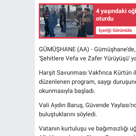
4 yaşındaki oğ
oturdu
İçeriği Görüntüle
GÜMÜŞHANE (AA) - Gümüşhane'de, Har
'Şehitlere Vefa ve Zafer Yürüyüşü' ya
Harşit Savunması Vakfınca Kürtün i
düzenlenen program, saygı duruşunda
okunmasıyla başladı.
Vali Aydın Baruş, Güvende Yaylası'nd
buluştuklarını söyledi.
Vatanın kurtuluşu ve bağımsızlığı u