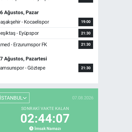
6 Ağustos, Pazar
aşakşehir - Kocaelispor
19:00
eşiktaş - Eyüpspor
21:30
med - Erzurumspor FK
21:30
7 Ağustos, Pazartesi
amsunspor - Göztepe
21:30
İSTANBUL
07.08.2026
SONRAKI VAKTE KALAN
02:44:06
İmsak Namazı