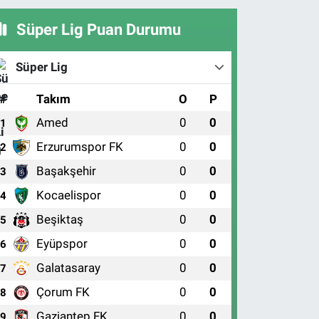
Süper Lig Puan Durumu
Süper Lig
#
Takım
O
P
Amed
0
0
1
Erzurumspor FK
0
0
2
Başakşehir
0
0
3
Kocaelispor
0
0
4
Beşiktaş
0
0
5
Eyüpspor
0
0
6
Galatasaray
0
0
7
Çorum FK
0
0
8
Gaziantep FK
0
0
9