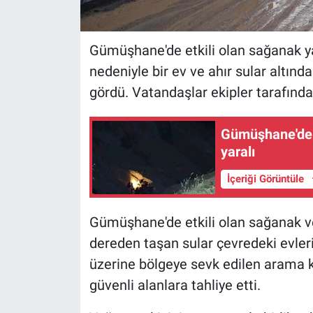
Gümüşhane'de etkili olan sağanak y
nedeniyle bir ev ve ahır sular altında
gördü. Vatandaşlar ekipler tarafından
Gümüşhane'de o
yaralı
İçeriği Görüntüle
Gümüşhane'de etkili olan sağanak ve
dereden taşan sular çevredeki evleri 
üzerine bölgeye sevk edilen arama ku
güvenli alanlara tahliye etti.