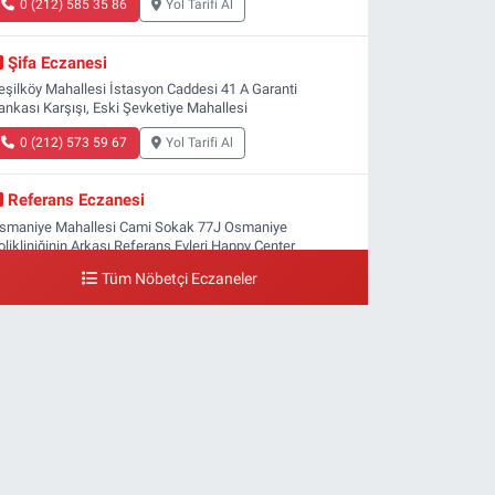
0 (212) 585 35 86
Yol Tarifi Al
Şifa Eczanesi
eşilköy Mahallesi İstasyon Caddesi 41 A Garanti
ankası Karşışı, Eski Şevketiye Mahallesi
0 (212) 573 59 67
Yol Tarifi Al
Referans Eczanesi
smaniye Mahallesi Cami Sokak 77J Osmaniye
olikliniğinin Arkası Referans Evleri Happy Center
arketin Karşısı TEL:05538092856
Tüm Nöbetçi Eczaneler
0 (212) 809 28 56
Yol Tarifi Al
Bayraktar Eczanesi
enlikköy Mahallesi Harman Sokak 43 4B Flyinn Avm
aya girişi karşısı, Mali Kuaför yanı .
0 (212) 573 11 12
Yol Tarifi Al