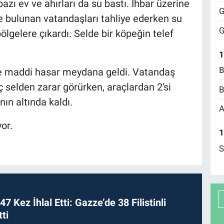
 bazı ev ve ahırları da su bastı. İhbar üzerine
G
de bulunan vatandaşları tahliye ederken su
G
ölgelere çıkardı. Selde bir köpeğin telef
1
B
de maddi hasar meydana geldi. Vatandaş
aç selden zarar görürken, araçlardan 2'si
B
ın altında kaldı.
A
or.
1
S
 47 Kez İhlal Etti: Gazze’de 38 Filistinli
ti