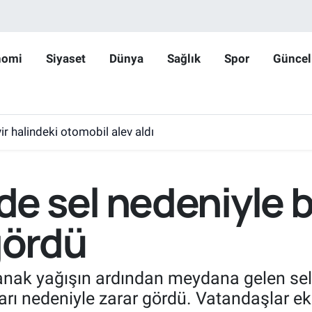
nomi
Siyaset
Dünya
Sağlık
Spor
Güncel
r halindeki otomobil alev aldı
 sel nedeniyle bir
gördü
nak yağışın ardından meydana gelen sel n
ları nedeniyle zarar gördü. Vatandaşlar eki