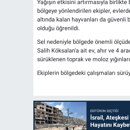
Yağışın etkisini artırmasıyla birlikte
bölgeye yönlendirilen ekipler, evler
altında kalan hayvanları da güvenli b
olduğu öğrenildi.
Sel nedeniyle bölgede önemli ölçü
Salih Köksalan'a ait ev, ahır ve 4 ar
sürüklenen toprak ve moloz yığınların
Ekiplerin bölgedeki çalışmaları sürüy
EDITÖRÜN SEÇTIĞI
İsrail, Ateşkesi
Hayatını Kaybet