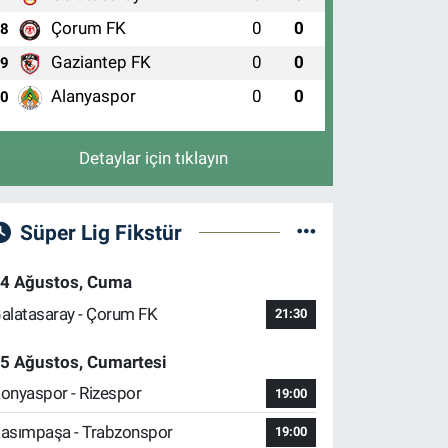
Çorum FK
0
0
8
Gaziantep FK
0
0
9
Alanyaspor
0
0
10
Detaylar için tıklayın
Süper Lig Fikstür
4 Ağustos, Cuma
alatasaray - Çorum FK
21:30
5 Ağustos, Cumartesi
onyaspor - Rizespor
19:00
asımpaşa - Trabzonspor
19:00