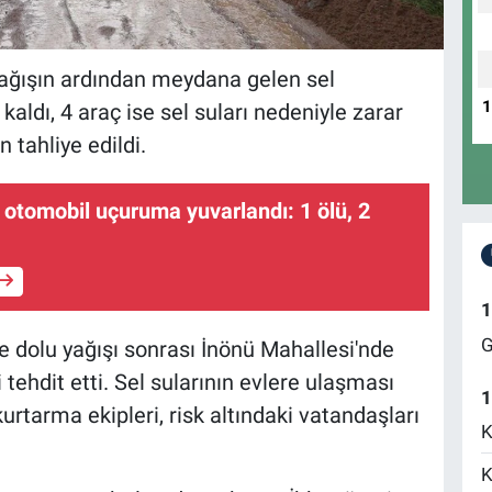
ağışın ardından meydana gelen sel
 kaldı, 4 araç ise sel suları nedeniyle zarar
 tahliye edildi.
tomobil uçuruma yuvarlandı: 1 ölü, 2
1
G
 dolu yağışı sonrası İnönü Mahallesi'nde
tehdit etti. Sel sularının evlere ulaşması
1
rtarma ekipleri, risk altındaki vatandaşları
K
K