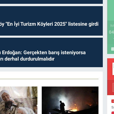
y "En İyi Turizm Köyleri 2025" listesine girdi
İM
04
Erdoğan: Gerçekten barış isteniyorsa
ları derhal durdurulmalıdır
S