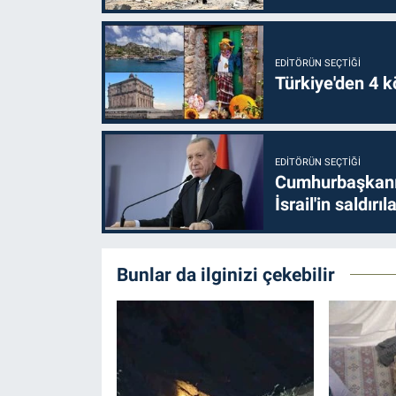
EDITÖRÜN SEÇTIĞI
Türkiye'den 4 kö
EDITÖRÜN SEÇTIĞI
Cumhurbaşkanı 
İsrail'in saldırı
Bunlar da ilginizi çekebilir