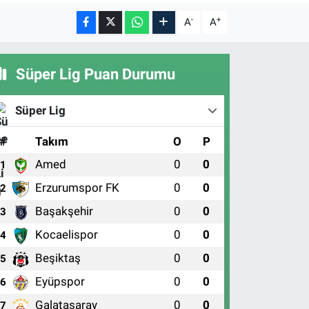
-
+
A
A
Süper Lig Puan Durumu
Süper Lig
#
Takım
O
P
Amed
0
0
1
Erzurumspor FK
0
0
2
Başakşehir
0
0
3
Kocaelispor
0
0
4
Beşiktaş
0
0
5
Eyüpspor
0
0
6
Galatasaray
0
0
7