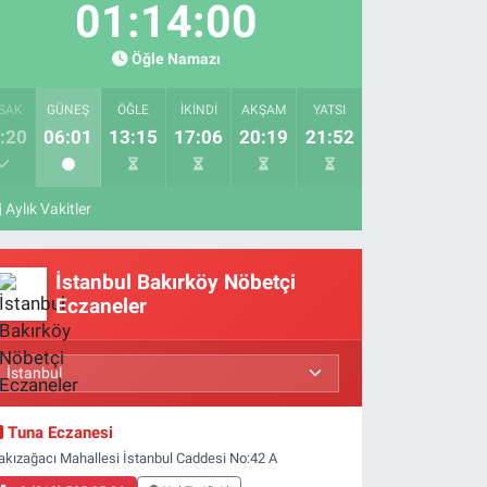
01:13:59
Öğle Namazı
SAK
GÜNEŞ
ÖĞLE
İKINDI
AKŞAM
YATSI
:20
06:01
13:15
17:06
20:19
21:52
Aylık Vakitler
İstanbul Bakırköy Nöbetçi
Eczaneler
Tuna Eczanesi
akızağacı Mahallesi İstanbul Caddesi No:42 A