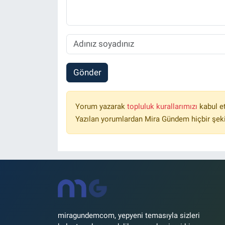
Gönder
Yorum yazarak
topluluk kurallarımızı
kabul e
Yazılan yorumlardan Mira Gündem hiçbir şek
miragundemcom, yepyeni temasıyla sizleri