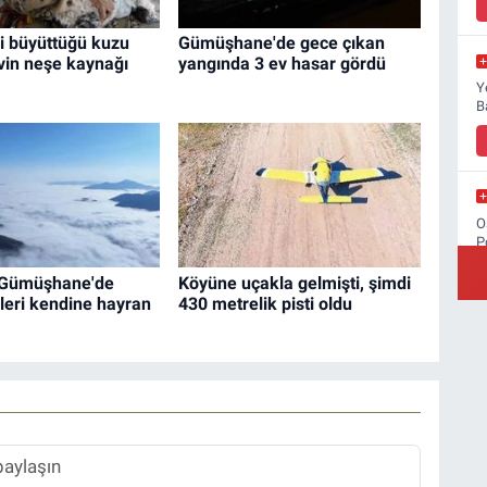
i büyüttüğü kuzu
Gümüşhane'de gece çıkan
vin neşe kaynağı
yangında 3 ev hasar gördü
Y
B
O
P
M
i Gümüşhane'de
Köyüne uçakla gelmişti, şimdi
leri kendine hayran
430 metrelik pisti oldu
Ş
y