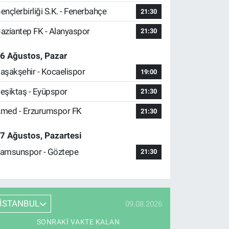
ençlerbirliği S.K. - Fenerbahçe
21:30
aziantep FK - Alanyaspor
21:30
6 Ağustos, Pazar
aşakşehir - Kocaelispor
19:00
eşiktaş - Eyüpspor
21:30
med - Erzurumspor FK
21:30
7 Ağustos, Pazartesi
amsunspor - Göztepe
21:30
İSTANBUL
09.08.2026
SONRAKI VAKTE KALAN