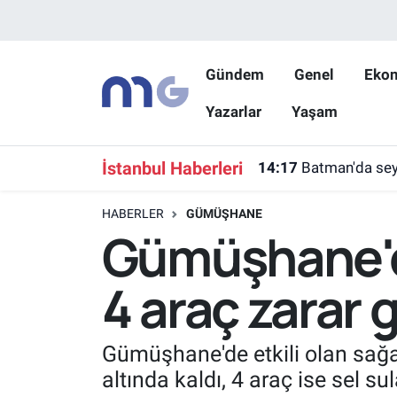
Nöbetçi Eczaneler
Gündem
Genel
Eko
Yazarlar
Yaşam
Hava Durumu
İstanbul Namaz Vakitleri
İstanbul Haberleri
14:17
Batman'da seyi
Trafik Durumu
HABERLER
GÜMÜŞHANE
Gümüşhane'de
Süper Lig Puan Durumu ve Fikstür
4 araç zarar 
Tüm Manşetler
Son Dakika Haberleri
Gümüşhane'de etkili olan sağa
altında kaldı, 4 araç ise sel su
Haber Arşivi