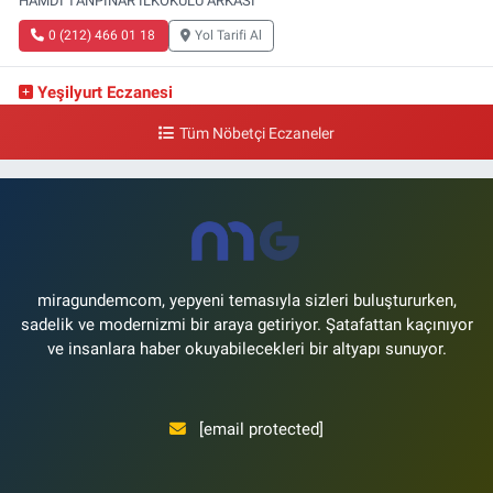
HAMDİ TANPINAR İLKOKULU ARKASI
0 (212) 466 01 18
Yol Tarifi Al
Yeşilyurt Eczanesi
Yeşilyurt Mahallesi Sipahioğlu Caddesi 13 B
Tüm Nöbetçi Eczaneler
0 (212) 573 15 20
Yol Tarifi Al
Akvaryum Eczanesi
Şenlikköy Mahallesi Eski Halkalı Caddesi 33 Akvaryum Yanı Akua Florya
AVMm Zemin Kat
0 (212) 574 24 20
Yol Tarifi Al
miragundemcom, yepyeni temasıyla sizleri buluştururken,
sadelik ve modernizmi bir araya getiriyor. Şatafattan kaçınıyor
ve insanlara haber okuyabilecekleri bir altyapı sunuyor.
[email protected]