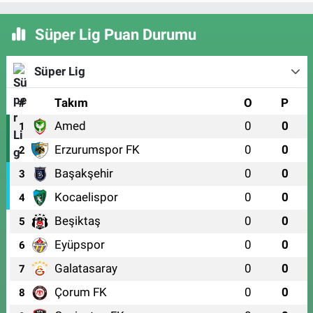
Süper Lig Puan Durumu
Süper Lig
#
Takım
O
P
Amed
0
0
1
Erzurumspor FK
0
0
2
Başakşehir
0
0
3
Kocaelispor
0
0
4
Beşiktaş
0
0
5
Eyüpspor
0
0
6
Galatasaray
0
0
7
Çorum FK
0
0
8