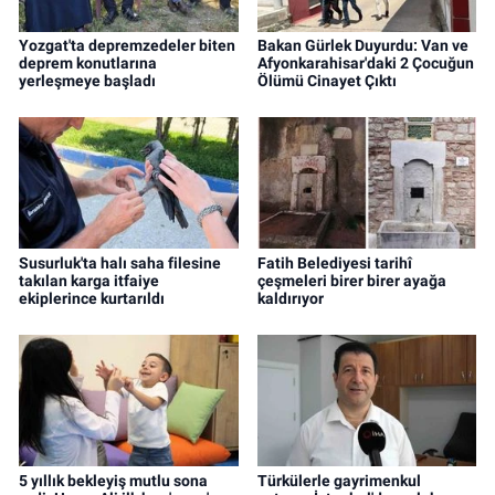
Yozgat'ta depremzedeler biten
Bakan Gürlek Duyurdu: Van ve
deprem konutlarına
Afyonkarahisar'daki 2 Çocuğun
yerleşmeye başladı
Ölümü Cinayet Çıktı
Susurluk'ta halı saha filesine
Fatih Belediyesi tarihî
takılan karga itfaiye
çeşmeleri birer birer ayağa
ekiplerince kurtarıldı
kaldırıyor
5 yıllık bekleyiş mutlu sona
Türkülerle gayrimenkul