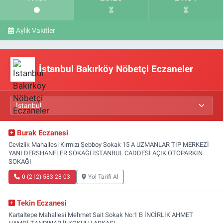
Aylık Vakitler
İstanbul Bakırköy Nöbetçi Eczaneler
Burak Eczanesi
Cevizlik Mahallesi Kırmızı Şebboy Sokak 15 A UZMANLAR TIP MERKEZİ
YANI DERSHANELER SOKAĞI İSTANBUL CADDESİ AÇIK OTOPARKIN
SOKAĞI
0 (212) 583 28 03
Yol Tarifi Al
Tekin Eczanesi
Kartaltepe Mahallesi Mehmet Sait Sokak No:1 B İNCİRLİK AHMET