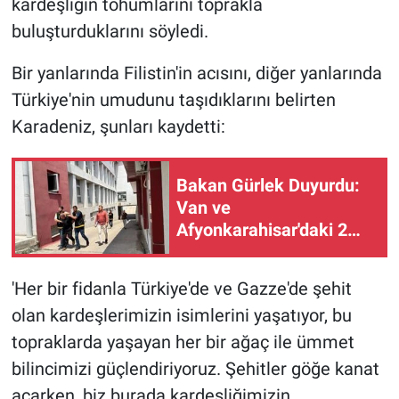
kardeşliğin tohumlarını toprakla
buluşturduklarını söyledi.
Bir yanlarında Filistin'in acısını, diğer yanlarında
Türkiye'nin umudunu taşıdıklarını belirten
Karadeniz, şunları kaydetti:
Bakan Gürlek Duyurdu:
Van ve
Afyonkarahisar'daki 2
Çocuğun Ölümü Cinayet
Çıktı
'Her bir fidanla Türkiye'de ve Gazze'de şehit
olan kardeşlerimizin isimlerini yaşatıyor, bu
topraklarda yaşayan her bir ağaç ile ümmet
bilincimizi güçlendiriyoruz. Şehitler göğe kanat
açarken, biz burada kardeşliğimizin