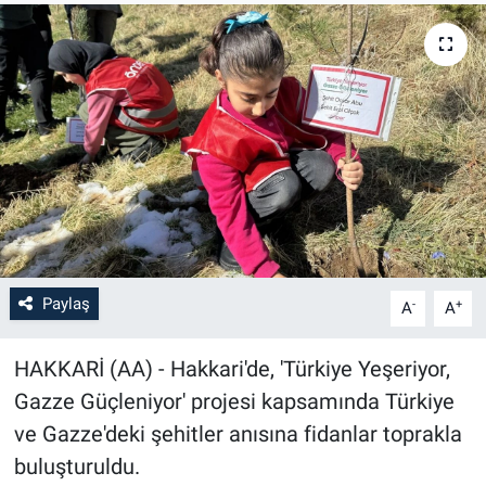
Paylaş
-
+
A
A
HAKKARİ (AA) - Hakkari'de, 'Türkiye Yeşeriyor,
Gazze Güçleniyor' projesi kapsamında Türkiye
ve Gazze'deki şehitler anısına fidanlar toprakla
buluşturuldu.