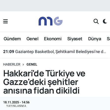
Nöbetçi Eczaneler
Hava Durumu
Gündem
Genel
Ekonomi
Siyaset
Dünya
S
İstanbul Namaz Vakitleri
21:09
Gaziantep Basketbol, Şehitkamil Belediyesi'ne devredildi
Trafik Durumu
HABERLER
GENEL
Süper Lig Puan Durumu ve Fikstür
Hakkari'de Türkiye ve
Gazze'deki şehitler
Tüm Manşetler
anısına fidan dikildi
Son Dakika Haberleri
18.11.2025 - 14:56
Haber Arşivi
YAYINLANMA