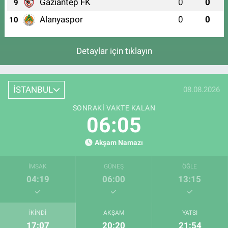
Gaziantep FK
0
0
9
Alanyaspor
0
0
10
Detaylar için tıklayın
İSTANBUL
08.08.2026
SONRAKI VAKTE KALAN
06:05
Akşam Namazı
İMSAK
GÜNEŞ
ÖĞLE
04:19
06:00
13:15
İKINDI
AKŞAM
YATSI
17:07
20:20
21:54