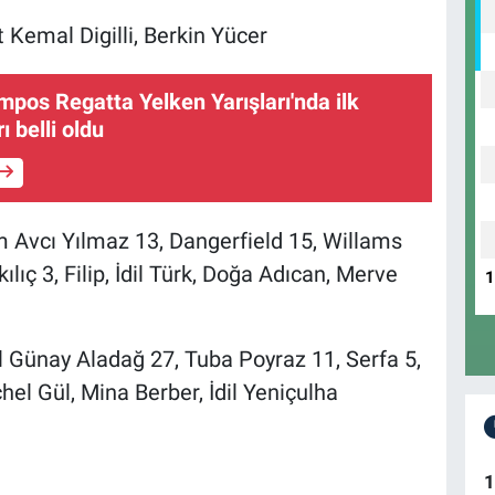
Kemal Digilli, Berkin Yücer
pos Regatta Yelken Yarışları'nda ilk
 belli oldu
 Avcı Yılmaz 13, Dangerfield 15, Willams
ılıç 3, Filip, İdil Türk, Doğa Adıcan, Merve
l Günay Aladağ 27, Tuba Poyraz 11, Serfa 5,
chel Gül, Mina Berber, İdil Yeniçulha
1