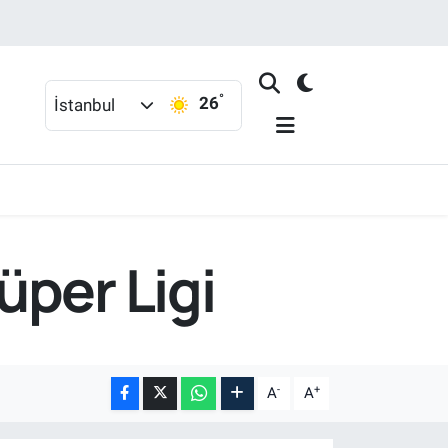
°
26
İstanbul
üper Ligi
-
+
A
A