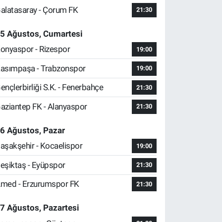
alatasaray - Çorum FK
21:30
5 Ağustos, Cumartesi
onyaspor - Rizespor
19:00
asımpaşa - Trabzonspor
19:00
ençlerbirliği S.K. - Fenerbahçe
21:30
aziantep FK - Alanyaspor
21:30
6 Ağustos, Pazar
aşakşehir - Kocaelispor
19:00
eşiktaş - Eyüpspor
21:30
med - Erzurumspor FK
21:30
7 Ağustos, Pazartesi