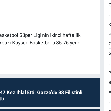
G
1
K
K
ketbol Süper Ligi'nin ikinci hafta ilk
azi Kayseri Basketbol'u 85-76 yendi.
G
G
1
B
B
 47 Kez İhlal Etti: Gazze’de 38 Filistinli
A
ti
1