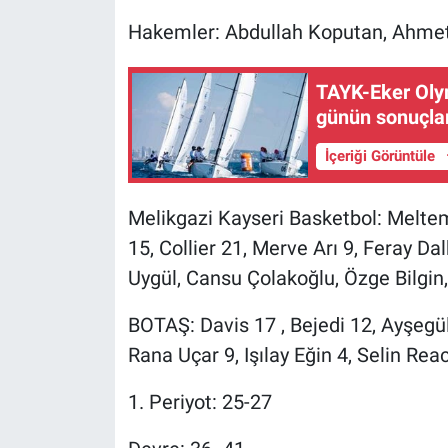
Hakemler: Abdullah Koputan, Ahmet 
TAYK-Eker Olym
günün sonuçları
İçeriği Görüntüle
Melikgazi Kayseri Basketbol: Meltem
15, Collier 21, Merve Arı 9, Feray Dalk
Uygül, Cansu Çolakoğlu, Özge Bilgin,
BOTAŞ: Davis 17 , Bejedi 12, Ayşegü
Rana Uçar 9, Işılay Eğin 4, Selin Rea
1. Periyot: 25-27