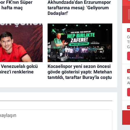
or FK'nın Süper
Akhundzada'dan Erzurumspor
 3 hafta maç
taraftarına mesaj: 'Geliyorum
Dadaşlar!'
C
T
C
 Venezuelalı golcü
Kocaelispor yeni sezon öncesi
rez'i renklerine
gövde gösterisi yaptı: Metehan
tanıtıldı, taraftar Buray'la coştu
K
A
Y