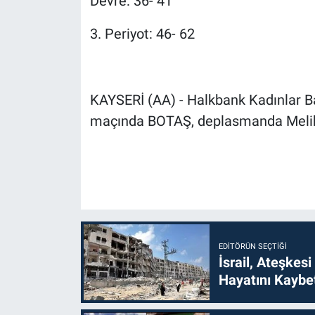
Devre: 36- 41
3. Periyot: 46- 62
KAYSERİ (AA) - Halkbank Kadınlar Bas
maçında BOTAŞ, deplasmanda Melikg
EDITÖRÜN SEÇTIĞI
İsrail, Ateşkesi
Hayatını Kaybet