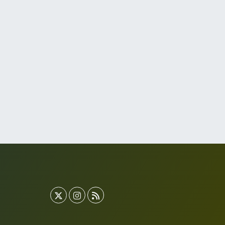
Akvaryum Eczanesi
enlikköy Mahallesi Eski Halkalı Caddesi 33 Akvaryum
anı Akua Florya AVMm Zemin Kat
0 (212) 574 24 20
Yol Tarifi Al