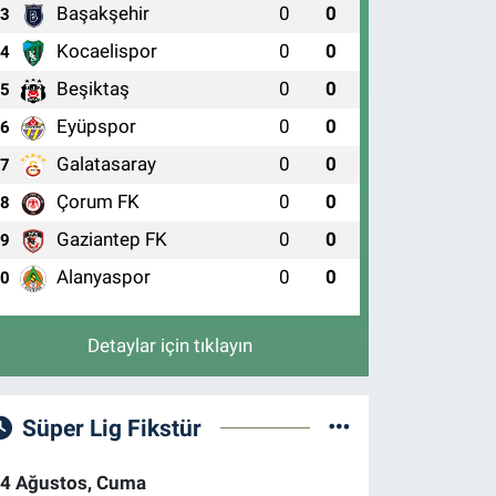
Başakşehir
0
0
3
Kocaelispor
0
0
4
Beşiktaş
0
0
5
Eyüpspor
0
0
6
Galatasaray
0
0
7
Çorum FK
0
0
8
Gaziantep FK
0
0
9
Alanyaspor
0
0
10
Detaylar için tıklayın
Süper Lig Fikstür
4 Ağustos, Cuma