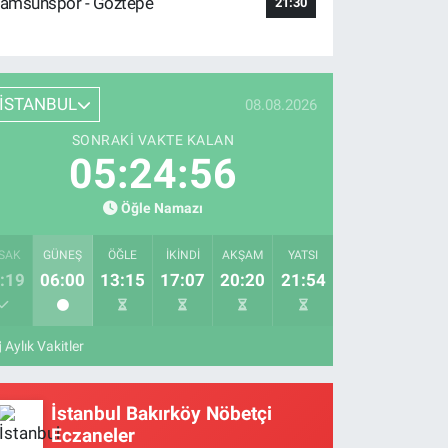
amsunspor - Göztepe
21:30
İSTANBUL
08.08.2026
SONRAKI VAKTE KALAN
05:24:55
Öğle Namazı
SAK
GÜNEŞ
ÖĞLE
İKINDI
AKŞAM
YATSI
:19
06:00
13:15
17:07
20:20
21:54
Aylık Vakitler
İstanbul Bakırköy Nöbetçi
Eczaneler