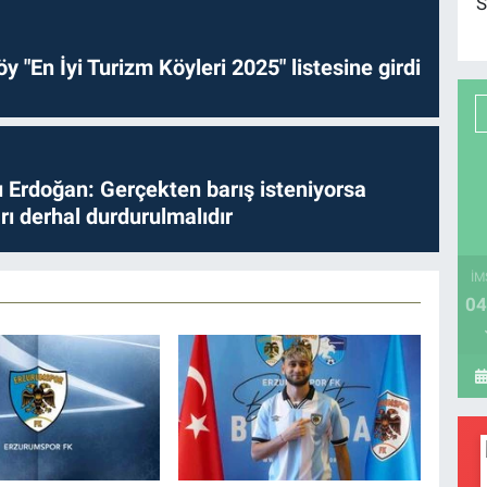
S
y "En İyi Turizm Köyleri 2025" listesine girdi
Erdoğan: Gerçekten barış isteniyorsa
ları derhal durdurulmalıdır
İM
04