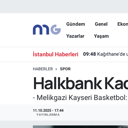
Nöbetçi Eczaneler
Gündem
Genel
Eko
Yazarlar
Yaşam
Hava Durumu
İstanbul Namaz Vakitleri
İstanbul Haberleri
09:48
Kağıthane'de u
Trafik Durumu
HABERLER
SPOR
Halkbank Kad
Süper Lig Puan Durumu ve Fikstür
Tüm Manşetler
- Melikgazi Kayseri Basketbol
Son Dakika Haberleri
11.10.2025 - 17:44
YAYINLANMA
Haber Arşivi