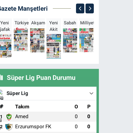
Gazete Manşetleri
Yeni
Türkiye
Akşam
Yeni
Sabah
Milliyet
Hürriyet
Türkgün
Şafak
Akit
B
Süper Lig Puan Durumu
Süper Lig
#
Takım
O
P
Amed
0
0
1
Erzurumspor FK
0
0
2