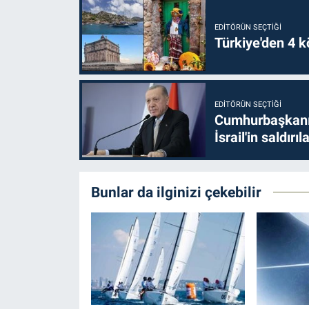
EDITÖRÜN SEÇTIĞI
Türkiye'den 4 kö
EDITÖRÜN SEÇTIĞI
Cumhurbaşkanı 
İsrail'in saldırı
Bunlar da ilginizi çekebilir