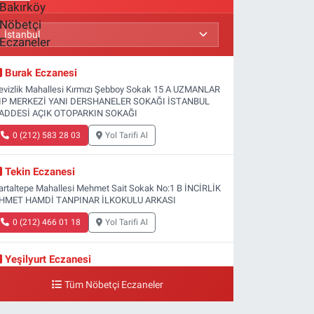
Burak Eczanesi
evizlik Mahallesi Kırmızı Şebboy Sokak 15 A UZMANLAR
IP MERKEZİ YANI DERSHANELER SOKAĞI İSTANBUL
ADDESİ AÇIK OTOPARKIN SOKAĞI
0 (212) 583 28 03
Yol Tarifi Al
Tekin Eczanesi
artaltepe Mahallesi Mehmet Sait Sokak No:1 B İNCİRLİK
HMET HAMDİ TANPINAR İLKOKULU ARKASI
0 (212) 466 01 18
Yol Tarifi Al
Yeşilyurt Eczanesi
eşilyurt Mahallesi Sipahioğlu Caddesi 13 B
Tüm Nöbetçi Eczaneler
0 (212) 573 15 20
Yol Tarifi Al