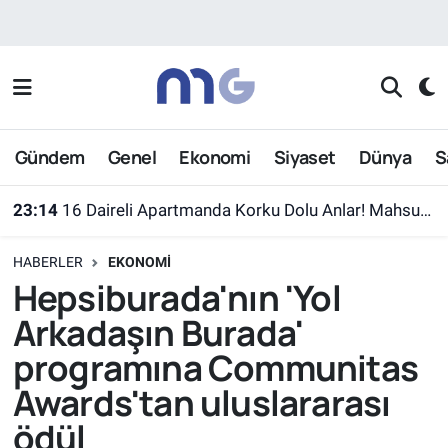
Nöbetçi Eczaneler
Hava Durumu
Gündem
Genel
Ekonomi
Siyaset
Dünya
S
İstanbul Namaz Vakitleri
23:14
16 Daireli Apartmanda Korku Dolu Anlar! Mahsur Kalanlar Kurtarıldı
Trafik Durumu
HABERLER
EKONOMI
Süper Lig Puan Durumu ve Fikstür
Hepsiburada'nın 'Yol
Arkadaşın Burada'
Tüm Manşetler
programına Communitas
Son Dakika Haberleri
Awards'tan uluslararası
ödül
Haber Arşivi