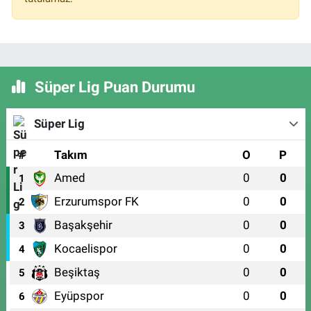
Süper Lig Puan Durumu
Süper Lig
#
Takım
O
P
Amed
0
0
1
Erzurumspor FK
0
0
2
Başakşehir
0
0
3
Kocaelispor
0
0
4
Beşiktaş
0
0
5
Eyüpspor
0
0
6