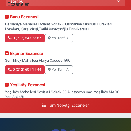
Banu Eczanesi
Osmaniye Mahallesi Adalet Sokak 6 Osmaniye Minibüs Durakları
Meydanı, Çarşı girişi,Tarihi Kayıkçıoğlu Fırını karşısı
0 (212) 543 28 87
Yol Tarifi Al
Ekşinar Eczanesi
Şenlikköy Mahallesi Florya Caddesi 59C
0 (212) 601 11 44
Yol Tarifi Al
Yeşilköy Eczanesi
Yeşilköy Mahallesi Seyit Ali Sokak 55 A İstasyon Cad. Yeşilköy MADO
Yan Sokağı
Tüm Nöbetçi Eczaneler
0 (212) 571 71 77
Yol Tarifi Al
Lale Eczanesi
Ataköy 3-4-11. Kısım Mahallesi Dr. Remzi Kazancıgil Caddesi Ataköy