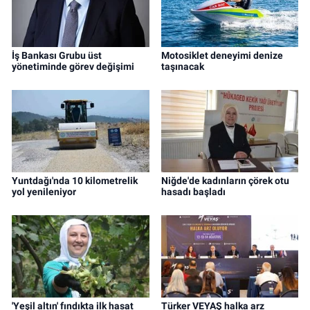
İş Bankası Grubu üst
Motosiklet deneyimi denize
yönetiminde görev değişimi
taşınacak
Yuntdağı'nda 10 kilometrelik
Niğde'de kadınların çörek otu
yol yenileniyor
hasadı başladı
'Yeşil altın' fındıkta ilk hasat
Türker VEYAŞ halka arz