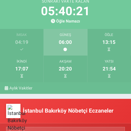
SONRAKI VAKTE KALAN
05:40:21
Öğle Namazı
İMSAK
GÜNEŞ
ÖĞLE
04:19
06:00
13:15
İKINDI
AKŞAM
YATSI
17:07
20:20
21:54
Aylık Vakitler
İstanbul Bakırköy Nöbetçi Eczaneler