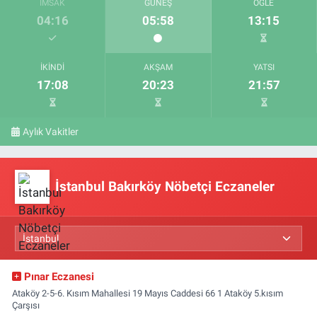
İMSAK
GÜNEŞ
ÖĞLE
04:16
05:58
13:15
İKINDI
AKŞAM
YATSI
17:08
20:23
21:57
Aylık Vakitler
İstanbul Bakırköy Nöbetçi Eczaneler
Pınar Eczanesi
Ataköy 2-5-6. Kısım Mahallesi 19 Mayıs Caddesi 66 1 Ataköy 5.kısım
Çarşısı