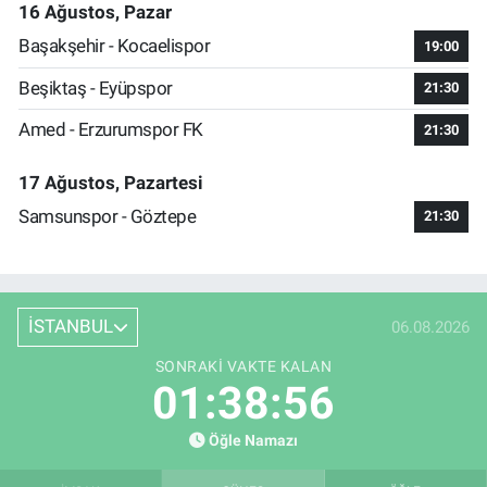
16 Ağustos, Pazar
Başakşehir - Kocaelispor
19:00
Beşiktaş - Eyüpspor
21:30
Amed - Erzurumspor FK
21:30
17 Ağustos, Pazartesi
Samsunspor - Göztepe
21:30
İSTANBUL
06.08.2026
SONRAKI VAKTE KALAN
01:38:56
Öğle Namazı