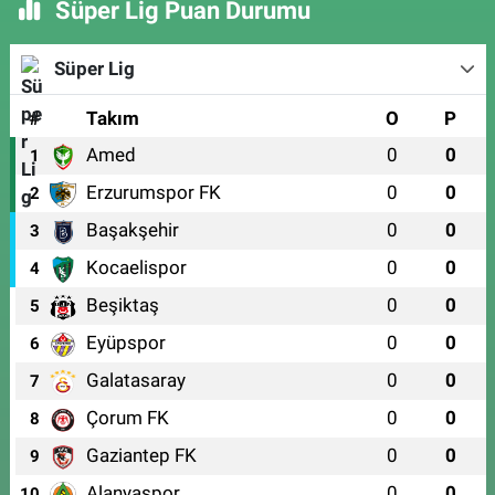
Süper Lig Puan Durumu
Süper Lig
#
Takım
O
P
Amed
0
0
1
Erzurumspor FK
0
0
2
Başakşehir
0
0
3
Kocaelispor
0
0
4
Beşiktaş
0
0
5
Eyüpspor
0
0
6
Galatasaray
0
0
7
Çorum FK
0
0
8
Gaziantep FK
0
0
9
Alanyaspor
0
0
10