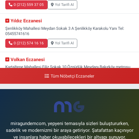
0 (212) 559 37 05
Yol Tarifi Al
Yıldız Eczanesi
Şenlikköy Mahallesi Meydan Sokak 3 A Şenlikköy Karakolu Yanı Tel:
05455741616
0 (212) 574 16 16
Yol Tarifi Al
Volkan Eczanesi
Kartaltepe Mahallesi Filiz Sokak 10 Özgürlük Meydanı,Bakırköy metrosu
çıkışı,Kız meslek lisesi sokağı aşağısı
Tüm Nöbetçi Eczaneler
0 (533) 496 36 65
Yol Tarifi Al
Yeni Hayat Eczanesi
Yeşilköy Mahallesi Doğruyol Sokak 7 A Dürümcü Baba'nın Bir Alt
Sokağı,Bitez Dondurmacısının Sokağı
0 (212) 663 11 97
Yol Tarifi Al
miragundemcom, yepyeni temasıyla sizleri buluştururken,
sadelik ve modernizmi bir araya getiriyor. Şatafattan kaçınıyor
ve insanlara haber okuyabilecekleri bir altyapı sunuyor.