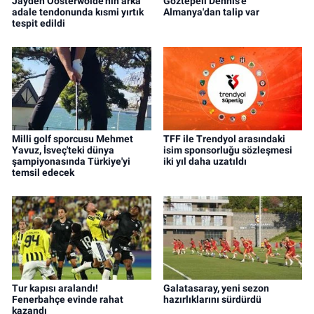
Jayden Oosterwolde'nin arka
Göztepeli Dennis'e
adale tendonunda kısmi yırtık
Almanya'dan talip var
tespit edildi
Milli golf sporcusu Mehmet
TFF ile Trendyol arasındaki
Yavuz, İsveç'teki dünya
isim sponsorluğu sözleşmesi
şampiyonasında Türkiye'yi
iki yıl daha uzatıldı
temsil edecek
Tur kapısı aralandı!
Galatasaray, yeni sezon
Fenerbahçe evinde rahat
hazırlıklarını sürdürdü
kazandı