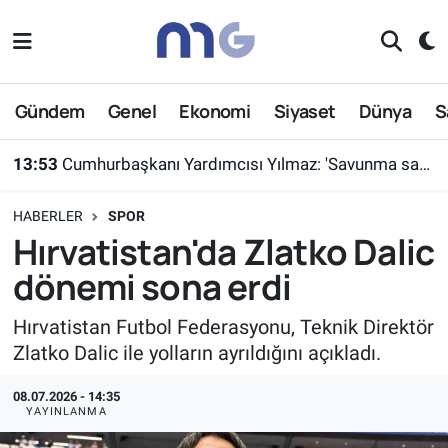
Nöbetçi Eczaneler
Gündem
Genel
Ekonomi
Siyaset
Dünya
S
Hava Durumu
13:53
Cumhurbaşkanı Yardımcısı Yılmaz: 'Savunma sanayiinde hedefimiz en kısa sürede ülkemizi ilk 10 ihracatçı ülke arasına sokmak'
İstanbul Namaz Vakitleri
HABERLER
SPOR
Trafik Durumu
Hırvatistan'da Zlatko Dalic
dönemi sona erdi
Süper Lig Puan Durumu ve Fikstür
Hırvatistan Futbol Federasyonu, Teknik Direktör
Tüm Manşetler
Zlatko Dalic ile yolların ayrıldığını açıkladı.
Son Dakika Haberleri
08.07.2026 - 14:35
YAYINLANMA
Haber Arşivi