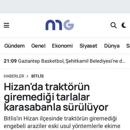
Nöbetçi Eczaneler
Hava Durumu
Gündem
Genel
Ekonomi
Siyaset
Dünya
S
İstanbul Namaz Vakitleri
21:09
Gaziantep Basketbol, Şehitkamil Belediyesi'ne devredildi
Trafik Durumu
HABERLER
BITLIS
Süper Lig Puan Durumu ve Fikstür
Hizan'da traktörün
giremediği tarlalar
Tüm Manşetler
karasabanla sürülüyor
Son Dakika Haberleri
Bitlis'in Hizan ilçesinde traktörün giremediği
engebeli araziler eski usul yöntemlerle ekime
Haber Arşivi