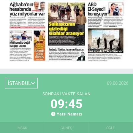
İSTANBUL
09.08.2026
SONRAKI VAKTE KALAN
09:44
Yatsı Namazı
İMSAK
GÜNEŞ
ÖĞLE