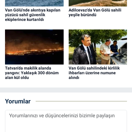
Van Gölü'nde akıntıya kapılan
Adilcevaz'da Van Gölü sahili
yüzücü sahil güvenlik
yeşile büründü
ekiplerince kurtarıldı
Tatvan'da makilik alanda
Van Gölü sahilindeki kirlilik
yangını: Yaklaşık 300 dönüm
ihbarları üzerine numune
alan kül oldu
alındı
Yorumlar