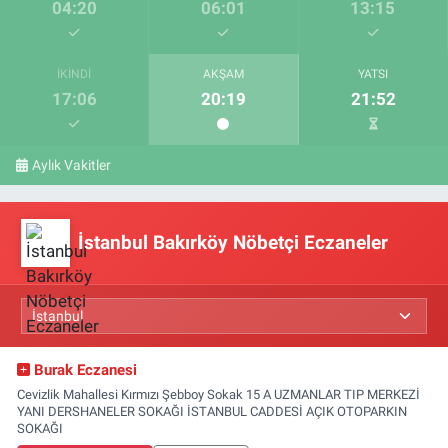
04:20
06:01
13:15
İKINDI
AKŞAM
YATSI
17:06
20:19
21:52
Aylık Vakitler
İstanbul Bakırköy Nöbetçi Eczaneler
Burak Eczanesi
Cevizlik Mahallesi Kırmızı Şebboy Sokak 15 A UZMANLAR TIP MERKEZİ
YANI DERSHANELER SOKAĞI İSTANBUL CADDESİ AÇIK OTOPARKIN
SOKAĞI