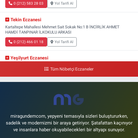
0 (212) 583 28 03
Yol Tarifi Al
Tekin Eczanesi
Kartaltepe Mahallesi Mehmet Sait Sokak No:1 B İNCİRLİK AHMET
HAMDİ TANPINAR İLKOKULU ARKASI
0 (212) 466 01 18
Yol Tarifi Al
Yeşilyurt Eczanesi
Yeşilyurt Mahallesi Sipahioğlu Caddesi 13 B
Tüm Nöbetçi Eczaneler
0 (212) 573 15 20
Yol Tarifi Al
Akvaryum Eczanesi
Şenlikköy Mahallesi Eski Halkalı Caddesi 33 Akvaryum Yanı Akua Florya
AVMm Zemin Kat
0 (212) 574 24 20
Yol Tarifi Al
miragundemcom, yepyeni temasıyla sizleri buluştururken,
sadelik ve modernizmi bir araya getiriyor. Şatafattan kaçınıyor
ve insanlara haber okuyabilecekleri bir altyapı sunuyor.