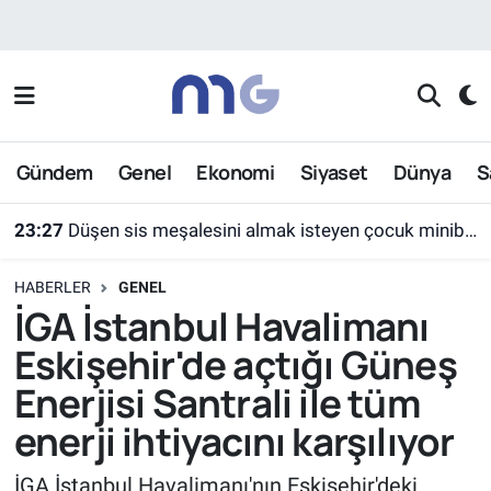
Nöbetçi Eczaneler
Hava Durumu
Gündem
Genel
Ekonomi
Siyaset
Dünya
S
İstanbul Namaz Vakitleri
23:27
Düşen sis meşalesini almak isteyen çocuk minibüsün altında kaldı
Trafik Durumu
HABERLER
GENEL
Süper Lig Puan Durumu ve Fikstür
İGA İstanbul Havalimanı
Eskişehir'de açtığı Güneş
Tüm Manşetler
Enerjisi Santrali ile tüm
Son Dakika Haberleri
enerji ihtiyacını karşılıyor
Haber Arşivi
İGA İstanbul Havalimanı'nın Eskişehir'deki