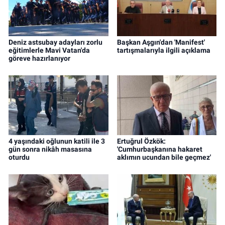
Deniz astsubay adayları zorlu
Başkan Aşgın'dan 'Manifest'
eğitimlerle Mavi Vatan'da
tartışmalarıyla ilgili açıklama
göreve hazırlanıyor
4 yaşındaki oğlunun katili ile 3
Ertuğrul Özkök:
gün sonra nikâh masasına
'Cumhurbaşkanına hakaret
oturdu
aklımın ucundan bile geçmez'