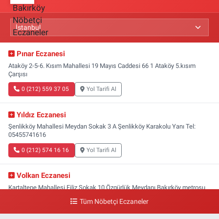
Pınar Eczanesi
Ataköy 2-5-6. Kısım Mahallesi 19 Mayıs Caddesi 66 1 Ataköy 5.kısım
Çarşısı
0 (212) 559 37 05
Yol Tarifi Al
Yıldız Eczanesi
Şenlikköy Mahallesi Meydan Sokak 3 A Şenlikköy Karakolu Yanı Tel:
05455741616
0 (212) 574 16 16
Yol Tarifi Al
Volkan Eczanesi
Kartaltepe Mahallesi Filiz Sokak 10 Özgürlük Meydanı,Bakırköy metrosu
çıkışı,Kız meslek lisesi sokağı aşağısı
Tüm Nöbetçi Eczaneler
0 (533) 496 36 65
Yol Tarifi Al