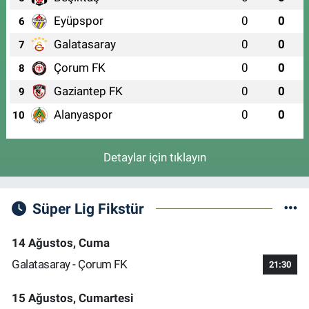
Eyüpspor
0
0
6
Galatasaray
0
0
7
Çorum FK
0
0
8
Gaziantep FK
0
0
9
Alanyaspor
0
0
10
Detaylar için tıklayın
Süper Lig Fikstür
14 Ağustos, Cuma
Galatasaray - Çorum FK
21:30
15 Ağustos, Cumartesi