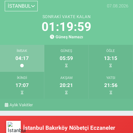
İSTANBUL
07.08.2026
SONRAKI VAKTE KALAN
01:19:58
Güneş Namazı
İMSAK
GÜNEŞ
ÖĞLE
04:17
05:59
13:15
İKINDI
AKŞAM
YATSI
17:07
20:21
21:56
Aylık Vakitler
İstanbul Bakırköy Nöbetçi Eczaneler