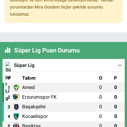
yorumlardan Mira Gündem hiçbir şekilde sorumlu
tutulamaz.
Süper Lig Puan Durumu
Süper Lig
#
Takım
O
P
Amed
0
0
1
Erzurumspor FK
0
0
2
Başakşehir
0
0
3
Kocaelispor
0
0
4
Beşiktaş
0
0
5