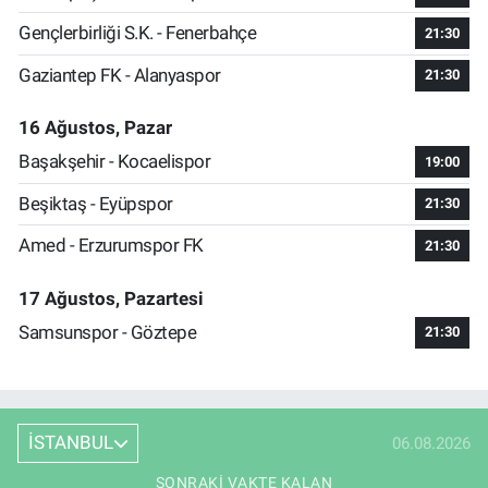
Gençlerbirliği S.K. - Fenerbahçe
21:30
Gaziantep FK - Alanyaspor
21:30
16 Ağustos, Pazar
Başakşehir - Kocaelispor
19:00
Beşiktaş - Eyüpspor
21:30
Amed - Erzurumspor FK
21:30
17 Ağustos, Pazartesi
Samsunspor - Göztepe
21:30
İSTANBUL
06.08.2026
SONRAKI VAKTE KALAN