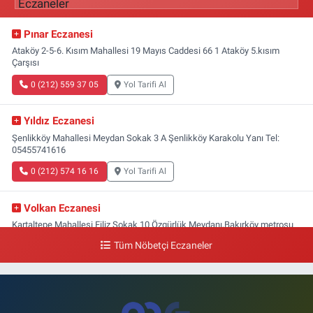
Pınar Eczanesi
Ataköy 2-5-6. Kısım Mahallesi 19 Mayıs Caddesi 66 1 Ataköy 5.kısım
Çarşısı
0 (212) 559 37 05
Yol Tarifi Al
Yıldız Eczanesi
Şenlikköy Mahallesi Meydan Sokak 3 A Şenlikköy Karakolu Yanı Tel:
05455741616
0 (212) 574 16 16
Yol Tarifi Al
Volkan Eczanesi
Kartaltepe Mahallesi Filiz Sokak 10 Özgürlük Meydanı,Bakırköy metrosu
çıkışı,Kız meslek lisesi sokağı aşağısı
Tüm Nöbetçi Eczaneler
0 (533) 496 36 65
Yol Tarifi Al
Yeni Hayat Eczanesi
Yeşilköy Mahallesi Doğruyol Sokak 7 A Dürümcü Baba'nın Bir Alt