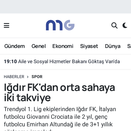
Nöbetçi Eczaneler
Hava Durumu
Gündem
Genel
Ekonomi
Siyaset
Dünya
S
İstanbul Namaz Vakitleri
19:10
Aile ve Sosyal Hizmetler Bakanı Göktaş Van'da
Trafik Durumu
HABERLER
SPOR
Süper Lig Puan Durumu ve Fikstür
Iğdır FK'dan orta sahaya
iki takviye
Tüm Manşetler
Trendyol 1. Lig ekiplerinden Iğdır FK, İtalyan
Son Dakika Haberleri
futbolcu Giovanni Crociata ile 2 yıl, genç
futbolcu Emirhan Altundağ ile de 3+1 yıllık
Haber Arşivi