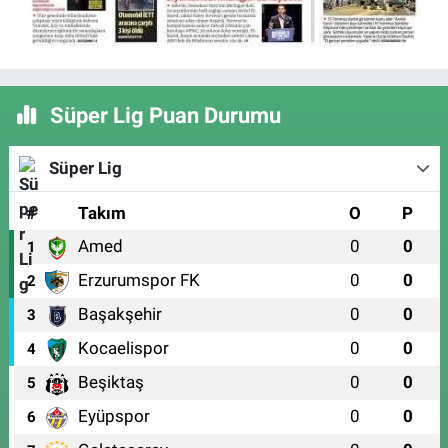
Süper Lig Puan Durumu
Süper Lig
#
Takım
O
P
Amed
0
0
1
Erzurumspor FK
0
0
2
Başakşehir
0
0
3
Kocaelispor
0
0
4
Beşiktaş
0
0
5
Eyüpspor
0
0
6