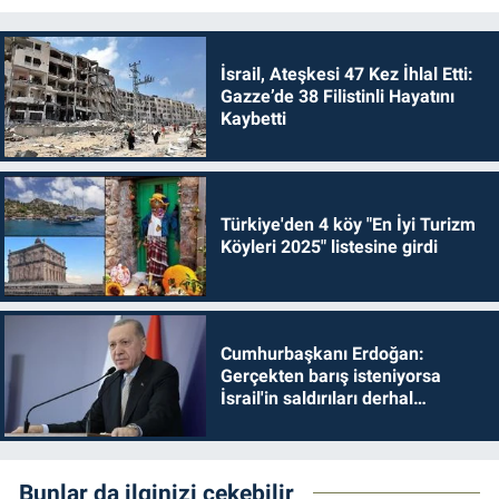
İsrail, Ateşkesi 47 Kez İhlal Etti:
Gazze’de 38 Filistinli Hayatını
Kaybetti
Türkiye'den 4 köy "En İyi Turizm
Köyleri 2025" listesine girdi
Cumhurbaşkanı Erdoğan:
Gerçekten barış isteniyorsa
İsrail'in saldırıları derhal
durdurulmalıdır
Bunlar da ilginizi çekebilir