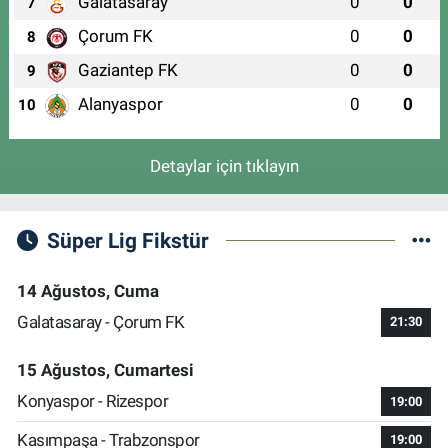
Galatasaray
0
0
7
Çorum FK
0
0
8
Gaziantep FK
0
0
9
Alanyaspor
0
0
10
Detaylar için tıklayın
Süper Lig Fikstür
14 Ağustos, Cuma
Galatasaray - Çorum FK
21:30
15 Ağustos, Cumartesi
Konyaspor - Rizespor
19:00
Kasımpaşa - Trabzonspor
19:00