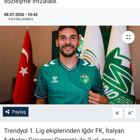
sözleşme imzaladı.
08.07.2026 - 10:42
YAYINLANMA
Paylaş
-
+
A
A
Trendyol 1. Lig ekiplerinden Iğdır FK, İtalyan
futbolcu Giovanni Crociata ile 2 yıl, genç