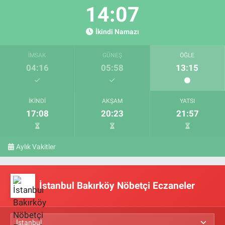
14:07
İkindi Namazı
İMSAK
GÜNEŞ
ÖĞLE
04:16
05:58
13:15
İKINDI
AKŞAM
YATSI
17:08
20:23
21:57
Aylık Vakitler
İstanbul Bakırköy Nöbetçi Eczaneler