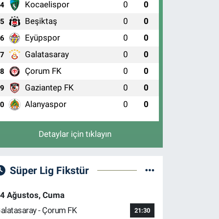
Kocaelispor
0
0
4
Beşiktaş
0
0
5
Eyüpspor
0
0
6
Galatasaray
0
0
7
Çorum FK
0
0
8
Gaziantep FK
0
0
9
Alanyaspor
0
0
10
Detaylar için tıklayın
Süper Lig Fikstür
4 Ağustos, Cuma
alatasaray - Çorum FK
21:30