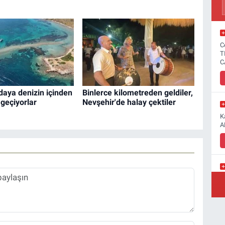
C
T
C
aya denizin içinden
Binlerce kilometreden geldiler,
geçiyorlar
Nevşehir'de halay çektiler
K
A
Y