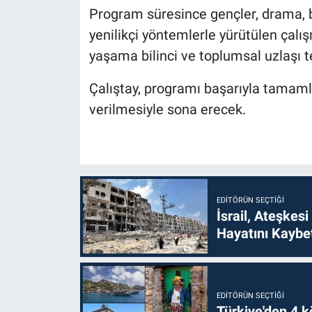
Program süresince gençler, drama, be
yenilikçi yöntemlerle yürütülen çalışm
yaşama bilinci ve toplumsal uzlaşı t
Çalıştay, programı başarıyla tamaml
verilmesiyle sona erecek.
EDITÖRÜN SEÇTIĞI
İsrail, Ateşkesi
Hayatını Kaybet
EDITÖRÜN SEÇTIĞI
Türkiye'den 4 kö