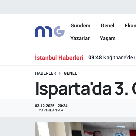
Nöbetçi Eczaneler
Gündem
Genel
Eko
Yazarlar
Yaşam
Hava Durumu
İstanbul Namaz Vakitleri
İstanbul Haberleri
09:48
Kağıthane'de u
Trafik Durumu
HABERLER
GENEL
Isparta'da 3.
Süper Lig Puan Durumu ve Fikstür
Tüm Manşetler
03.12.2025 - 20:34
YAYINLANMA
Son Dakika Haberleri
Haber Arşivi