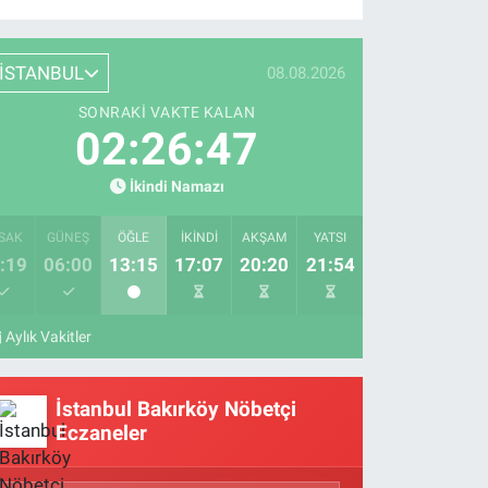
İSTANBUL
08.08.2026
SONRAKI VAKTE KALAN
02:26:46
İkindi Namazı
SAK
GÜNEŞ
ÖĞLE
İKINDI
AKŞAM
YATSI
:19
06:00
13:15
17:07
20:20
21:54
Aylık Vakitler
İstanbul Bakırköy Nöbetçi
Eczaneler