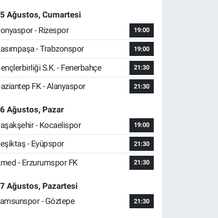
5 Ağustos, Cumartesi
onyaspor - Rizespor
19:00
asımpaşa - Trabzonspor
19:00
ençlerbirliği S.K. - Fenerbahçe
21:30
aziantep FK - Alanyaspor
21:30
6 Ağustos, Pazar
aşakşehir - Kocaelispor
19:00
eşiktaş - Eyüpspor
21:30
med - Erzurumspor FK
21:30
7 Ağustos, Pazartesi
amsunspor - Göztepe
21:30