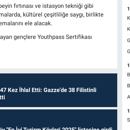
yin fırtınası ve istasyon tekniği gibi
1
alarda, kültürel çeşitliliğe saygı, birlikte
K
emalarını ele alacak.
K
ayan gençlere Youthpass Sertifikası
G
G
1
B
B
 47 Kez İhlal Etti: Gazze’de 38 Filistinli
ti
A
1
S
y "En İyi Turizm Köyleri 2025" listesine girdi