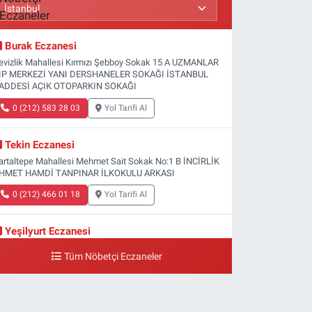
Burak Eczanesi
evizlik Mahallesi Kırmızı Şebboy Sokak 15 A UZMANLAR
IP MERKEZİ YANI DERSHANELER SOKAĞI İSTANBUL
ADDESİ AÇIK OTOPARKIN SOKAĞI
0 (212) 583 28 03
Yol Tarifi Al
Tekin Eczanesi
artaltepe Mahallesi Mehmet Sait Sokak No:1 B İNCİRLİK
HMET HAMDİ TANPINAR İLKOKULU ARKASI
0 (212) 466 01 18
Yol Tarifi Al
Yeşilyurt Eczanesi
eşilyurt Mahallesi Sipahioğlu Caddesi 13 B
Tüm Nöbetçi Eczaneler
0 (212) 573 15 20
Yol Tarifi Al
Akvaryum Eczanesi