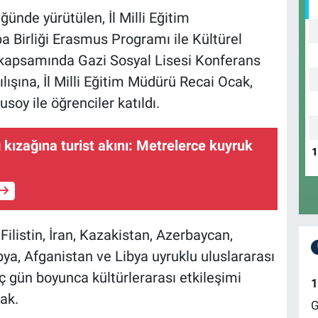
ünde yürütülen, İl Milli Eğitim
 Birliği Erasmus Programı ile Kültürel
ı kapsamında Gazi Sosyal Lisesi Konferans
lışına, İl Milli Eğitim Müdürü Recai Ocak,
soy ile öğrenciler katıldı.
 kızağına turist akını: Metrelerce kuyruk
 Filistin, İran, Kazakistan, Azerbaycan,
ya, Afganistan ve Libya uyruklu uluslararası
 üç gün boyunca kültürlerarası etkileşimi
1
cak.
G