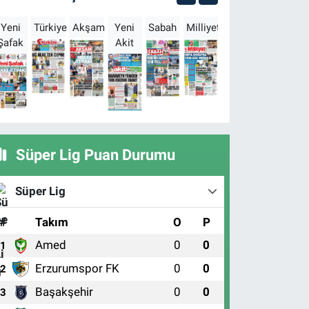
Yeni
Türkiye
Akşam
Yeni
Sabah
Milliyet
Hürriyet
Türkgün
Şafak
Akit
B
Süper Lig Puan Durumu
Süper Lig
#
Takım
O
P
Amed
0
0
1
Erzurumspor FK
0
0
2
Başakşehir
0
0
3