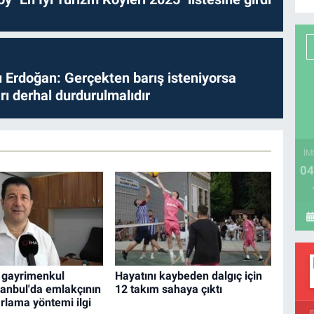
Erdoğan: Gerçekten barış isteniyorsa
ları derhal durdurulmalıdır
İM
04
e gayrimenkul
Hayatını kaybeden dalgıç için
stanbul'da emlakçının
12 takım sahaya çıktı
arlama yöntemi ilgi