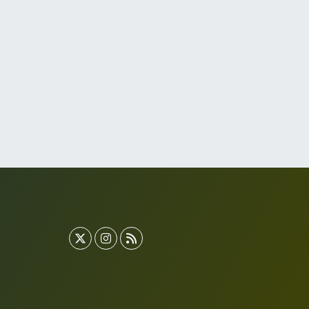
enlikköy Mahallesi Eski Halkalı Caddesi 33 Akvaryum
anı Akua Florya AVMm Zemin Kat
0 (212) 574 24 20
Yol Tarifi Al