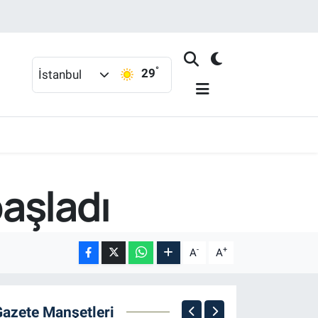
°
29
İstanbul
başladı
-
+
A
A
Gazete Manşetleri