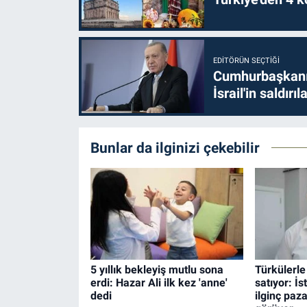
EDITÖRÜN SEÇTIĞI
Cumhurbaşkanı 
İsrail'in saldırı
Bunlar da ilginizi çekebilir
5 yıllık bekleyiş mutlu sona
Türkülerl
erdi: Hazar Ali ilk kez 'anne'
satıyor: İ
dedi
ilginç paz