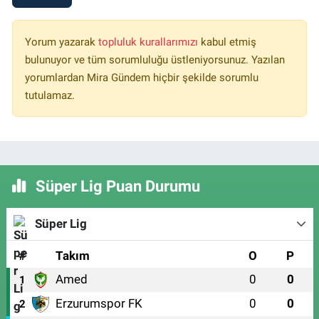
Yorum yazarak
topluluk kurallarımızı
kabul etmiş
bulunuyor ve tüm sorumluluğu üstleniyorsunuz. Yazılan
yorumlardan Mira Gündem hiçbir şekilde sorumlu
tutulamaz.
Süper Lig Puan Durumu
Süper Lig
#
Takım
O
P
Amed
0
0
1
Erzurumspor FK
0
0
2