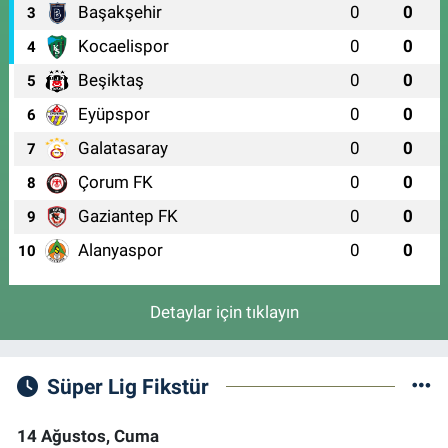
Başakşehir
0
0
3
Kocaelispor
0
0
4
Beşiktaş
0
0
5
Eyüpspor
0
0
6
Galatasaray
0
0
7
Çorum FK
0
0
8
Gaziantep FK
0
0
9
Alanyaspor
0
0
10
Detaylar için tıklayın
Süper Lig Fikstür
14 Ağustos, Cuma