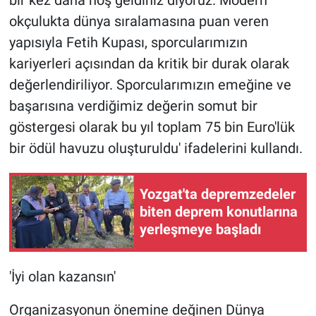
okçulukta dünya sıralamasına puan veren
yapısıyla Fetih Kupası, sporcularımızın
kariyerleri açısından da kritik bir durak olarak
değerlendiriliyor. Sporcularımızın emeğine ve
başarısına verdiğimiz değerin somut bir
göstergesi olarak bu yıl toplam 75 bin Euro'lük
bir ödül havuzu oluşturuldu' ifadelerini kullandı.
Yozgat'ta depremzedeler
biten deprem konutlarına
yerleşmeye başladı
'İyi olan kazansın'
Organizasyonun önemine değinen Dünya