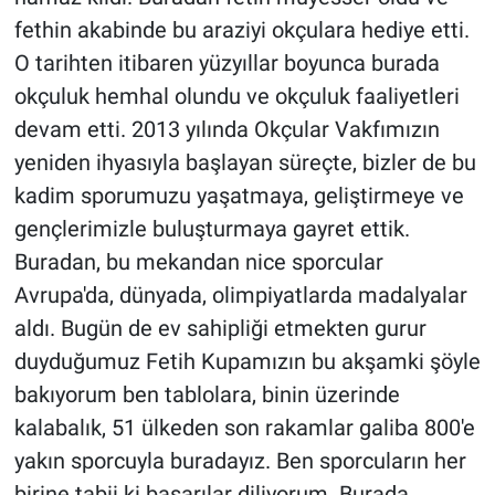
fethin akabinde bu araziyi okçulara hediye etti.
O tarihten itibaren yüzyıllar boyunca burada
okçuluk hemhal olundu ve okçuluk faaliyetleri
devam etti. 2013 yılında Okçular Vakfımızın
yeniden ihyasıyla başlayan süreçte, bizler de bu
kadim sporumuzu yaşatmaya, geliştirmeye ve
gençlerimizle buluşturmaya gayret ettik.
Buradan, bu mekandan nice sporcular
Avrupa'da, dünyada, olimpiyatlarda madalyalar
aldı. Bugün de ev sahipliği etmekten gurur
duyduğumuz Fetih Kupamızın bu akşamki şöyle
bakıyorum ben tablolara, binin üzerinde
kalabalık, 51 ülkeden son rakamlar galiba 800'e
yakın sporcuyla buradayız. Ben sporcuların her
birine tabii ki başarılar diliyorum. Burada