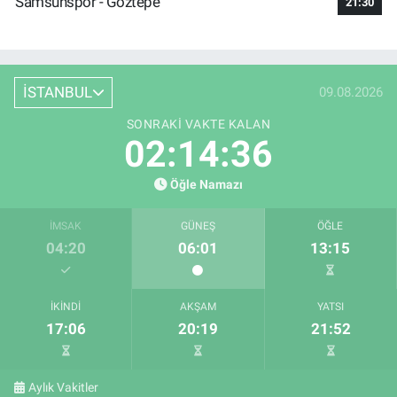
Samsunspor - Göztepe
21:30
İSTANBUL
09.08.2026
SONRAKI VAKTE KALAN
02:14:35
Öğle Namazı
İMSAK
GÜNEŞ
ÖĞLE
04:20
06:01
13:15
İKINDI
AKŞAM
YATSI
17:06
20:19
21:52
Aylık Vakitler