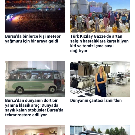
Bursa'da binlerce kişi meteor
Türk Kızılay Gazze'de artan
yağmuru için bir araya geldi
salgın hastalıklara karşı hijyen
kiti ve temiz içme suyu
dağıtıyor
Bursa'dan dünyanın dört bir
Dünyanın çantası İzmir'den
yanına klasik araç: Dünyada
sayılı kalan otobüsler Bursa'da
tekrar restore ediliyor