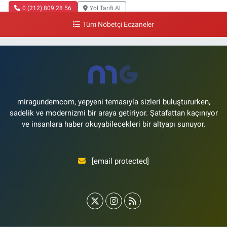
0 (212) 809 28 56
Yol Tarifi Al
Tüm Nöbetçi Eczaneler
Bayraktar Eczanesi
Şenlikköy Mahallesi, Harman Sokak No:43 4B Florya Bakırköy İstanbul
0 (212) 573 11 12
Yol Tarifi Al
miragundemcom, yepyeni temasıyla sizleri buluştururken,
sadelik ve modernizmi bir araya getiriyor. Şatafattan kaçınıyor
ve insanlara haber okuyabilecekleri bir altyapı sunuyor.
[email protected]