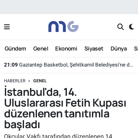
Nöbetçi Eczaneler
Hava Durumu
Gündem
Genel
Ekonomi
Siyaset
Dünya
S
İstanbul Namaz Vakitleri
21:09
Gaziantep Basketbol, Şehitkamil Belediyesi'ne devredildi
Trafik Durumu
HABERLER
GENEL
Süper Lig Puan Durumu ve Fikstür
İstanbul'da, 14.
Uluslararası Fetih Kupası
Tüm Manşetler
düzenlenen tanıtımla
Son Dakika Haberleri
başladı
Haber Arşivi
Okçular Vakfı tarafından düzenlenen 14.