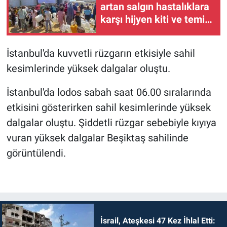
artan salgın hastalıklara
karşı hijyen kiti ve temiz
içme suyu dağıtıyor
İstanbul'da kuvvetli rüzgarın etkisiyle sahil
kesimlerinde yüksek dalgalar oluştu.
İstanbul'da lodos sabah saat 06.00 sıralarında
etkisini gösterirken sahil kesimlerinde yüksek
dalgalar oluştu. Şiddetli rüzgar sebebiyle kıyıya
vuran yüksek dalgalar Beşiktaş sahilinde
görüntülendi.
İsrail, Ateşkesi 47 Kez İhlal Etti: