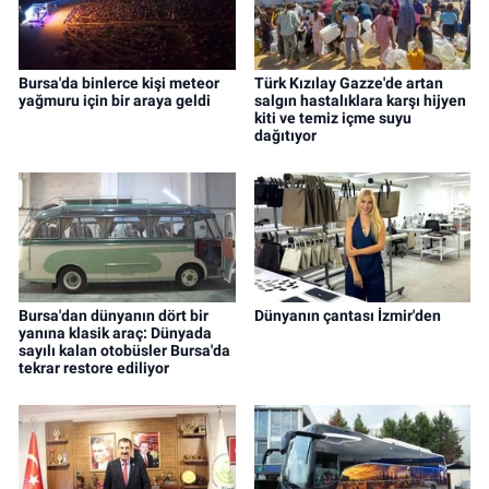
Bursa'da binlerce kişi meteor
Türk Kızılay Gazze'de artan
yağmuru için bir araya geldi
salgın hastalıklara karşı hijyen
kiti ve temiz içme suyu
dağıtıyor
Bursa'dan dünyanın dört bir
Dünyanın çantası İzmir'den
yanına klasik araç: Dünyada
sayılı kalan otobüsler Bursa'da
tekrar restore ediliyor