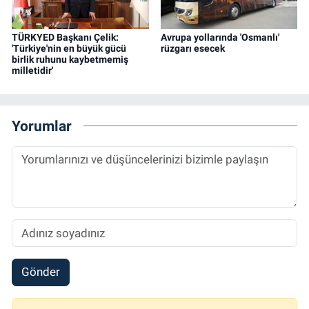
TÜRKYED Başkanı Çelik:
Avrupa yollarında 'Osmanlı'
'Türkiye'nin en büyük gücü
rüzgarı esecek
birlik ruhunu kaybetmemiş
milletidir'
Yorumlar
Gönder