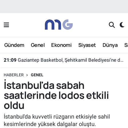
Nöbetçi Eczaneler
Hava Durumu
Gündem
Genel
Ekonomi
Siyaset
Dünya
S
İstanbul Namaz Vakitleri
21:09
Gaziantep Basketbol, Şehitkamil Belediyesi'ne devredildi
Trafik Durumu
HABERLER
GENEL
Süper Lig Puan Durumu ve Fikstür
İstanbul'da sabah
saatlerinde lodos etkili
Tüm Manşetler
oldu
Son Dakika Haberleri
İstanbul'da kuvvetli rüzgarın etkisiyle sahil
kesimlerinde yüksek dalgalar oluştu.
Haber Arşivi