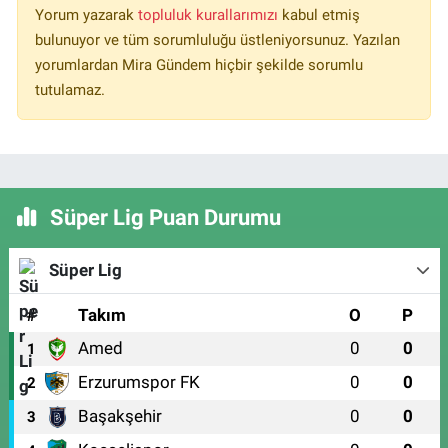
Yorum yazarak
topluluk kurallarımızı
kabul etmiş
bulunuyor ve tüm sorumluluğu üstleniyorsunuz. Yazılan
yorumlardan Mira Gündem hiçbir şekilde sorumlu
tutulamaz.
Süper Lig Puan Durumu
Süper Lig
#
Takım
O
P
Amed
0
0
1
Erzurumspor FK
0
0
2
Başakşehir
0
0
3