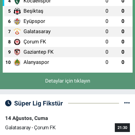
Kocaelispor
0
0
4
Beşiktaş
0
0
5
Eyüpspor
0
0
6
Galatasaray
0
0
7
Çorum FK
0
0
8
Gaziantep FK
0
0
9
Alanyaspor
0
0
10
Detaylar için tıklayın
Süper Lig Fikstür
14 Ağustos, Cuma
Galatasaray - Çorum FK
21:30