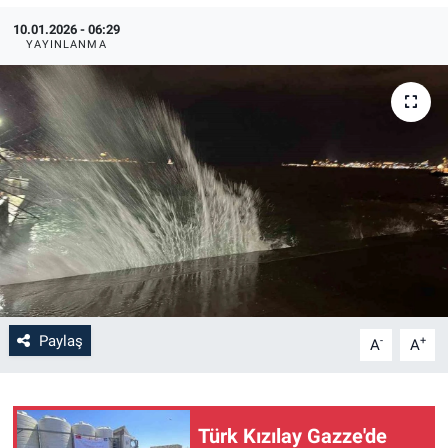
10.01.2026 - 06:29
YAYINLANMA
Paylaş
-
+
A
A
Türk Kızılay Gazze'de