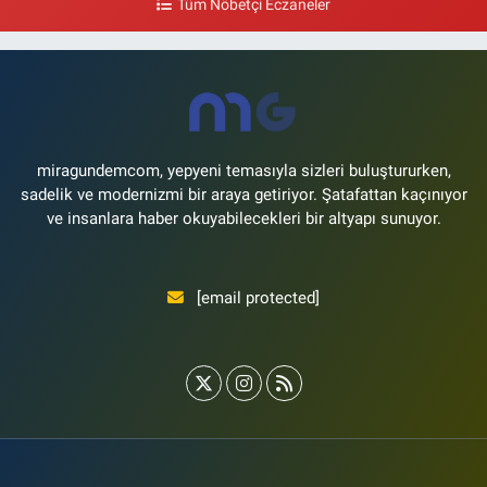
Tüm Nöbetçi Eczaneler
Bayraktar Eczanesi
Şenlikköy Mahallesi, Harman Sokak No:43 4B Florya Bakırköy İstanbul
0 (212) 573 11 12
Yol Tarifi Al
miragundemcom, yepyeni temasıyla sizleri buluştururken,
sadelik ve modernizmi bir araya getiriyor. Şatafattan kaçınıyor
ve insanlara haber okuyabilecekleri bir altyapı sunuyor.
[email protected]