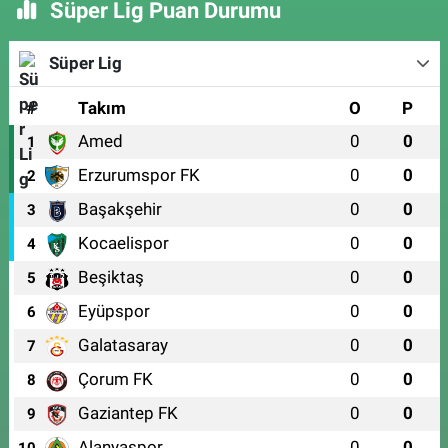
Süper Lig Puan Durumu
Süper Lig
#
Takım
O
P
Amed
0
0
1
Erzurumspor FK
0
0
2
Başakşehir
0
0
3
Kocaelispor
0
0
4
Beşiktaş
0
0
5
Eyüpspor
0
0
6
Galatasaray
0
0
7
Çorum FK
0
0
8
Gaziantep FK
0
0
9
Alanyaspor
0
0