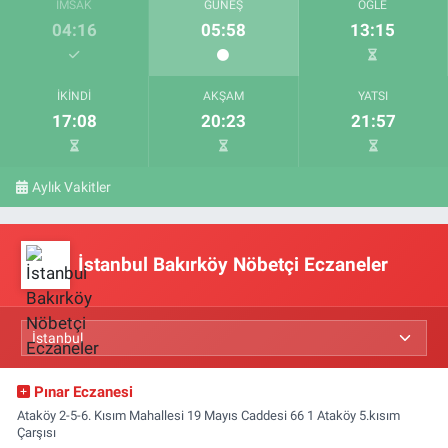
İMSAK
GÜNEŞ
ÖĞLE
04:16
05:58
13:15
İKINDI
AKŞAM
YATSI
17:08
20:23
21:57
Aylık Vakitler
İstanbul Bakırköy Nöbetçi Eczaneler
Pınar Eczanesi
Ataköy 2-5-6. Kısım Mahallesi 19 Mayıs Caddesi 66 1 Ataköy 5.kısım
Çarşısı