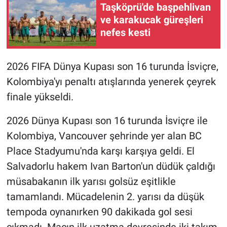
Taşköprü'de başpehlivan
ve karakucak güreşleri
nefes kesti
2026 FIFA Dünya Kupası son 16 turunda İsviçre,
Kolombiya'yı penaltı atışlarında yenerek çeyrek
finale yükseldi.
2026 Dünya Kupası son 16 turunda İsviçre ile
Kolombiya, Vancouver şehrinde yer alan BC
Place Stadyumu'nda karşı karşıya geldi. El
Salvadorlu hakem Ivan Barton'un düdük çaldığı
müsabakanın ilk yarısı golsüz eşitlikle
tamamlandı. Mücadelenin 2. yarısı da düşük
tempoda oynanırken 90 dakikada gol sesi
çıkmadı. Maçın ilk uzatma devresinde iki takım