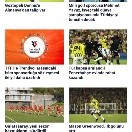
Göztepeli Dennis'e
Milli golf sporcusu Mehmet
Almanya'dan talip var
Yavuz, İsveç'teki dünya
şampiyonasında Türkiye'yi
temsil edecek
TFF ile Trendyol arasındaki
Tur kapısı aralandı!
isim sponsorluğu sözleşmesi
Fenerbahçe evinde rahat
iki yıl daha uzatıldı
kazandı
Galatasaray, yeni sezon
Mason Greenwood, ilk golünü
hazırlıklarını sürdürdü
attı