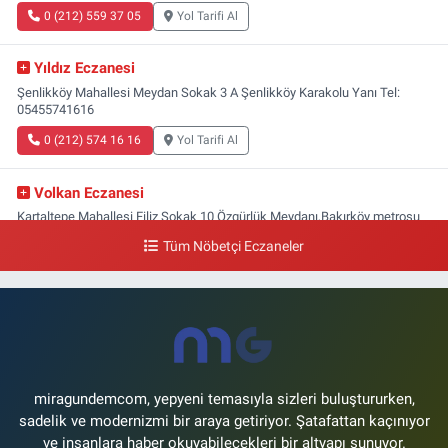
0 (212) 559 37 05
Yol Tarifi Al
Yıldız Eczanesi
Şenlikköy Mahallesi Meydan Sokak 3 A Şenlikköy Karakolu Yanı Tel:
05455741616
0 (212) 574 16 16
Yol Tarifi Al
Volkan Eczanesi
Kartaltepe Mahallesi Filiz Sokak 10 Özgürlük Meydanı,Bakırköy metrosu
çıkışı,Kız meslek lisesi sokağı aşağısı
Tüm Nöbetçi Eczaneler
0 (533) 496 36 65
Yol Tarifi Al
Yeni Hayat Eczanesi
Yeşilköy Mahallesi Doğruyol Sokak 7 A Dürümcü Baba'nın Bir Alt
Sokağı,Bitez Dondurmacısının Sokağı
0 (212) 663 11 97
Yol Tarifi Al
miragundemcom, yepyeni temasıyla sizleri buluştururken,
sadelik ve modernizmi bir araya getiriyor. Şatafattan kaçınıyor
ve insanlara haber okuyabilecekleri bir altyapı sunuyor.