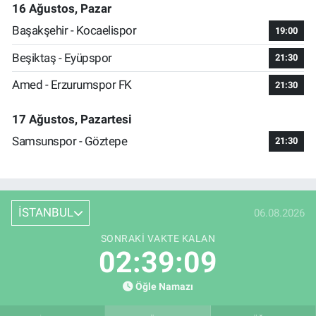
16 Ağustos, Pazar
Başakşehir - Kocaelispor
19:00
Beşiktaş - Eyüpspor
21:30
Amed - Erzurumspor FK
21:30
17 Ağustos, Pazartesi
Samsunspor - Göztepe
21:30
İSTANBUL
06.08.2026
SONRAKI VAKTE KALAN
02:39:08
Öğle Namazı