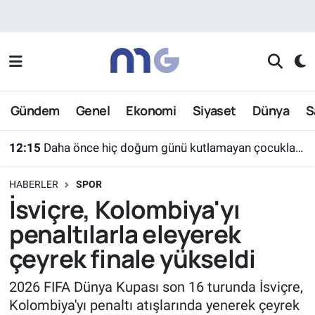
Nöbetçi Eczaneler
Hava Durumu
Gündem
Genel
Ekonomi
Siyaset
Dünya
S
İstanbul Namaz Vakitleri
12:15
Daha önce hiç doğum günü kutlamayan çocuklar ilk kez bu sevinci yaşadı
Trafik Durumu
HABERLER
SPOR
Süper Lig Puan Durumu ve Fikstür
İsviçre, Kolombiya'yı
penaltılarla eleyerek
Tüm Manşetler
çeyrek finale yükseldi
Son Dakika Haberleri
2026 FIFA Dünya Kupası son 16 turunda İsviçre,
Kolombiya'yı penaltı atışlarında yenerek çeyrek
Haber Arşivi