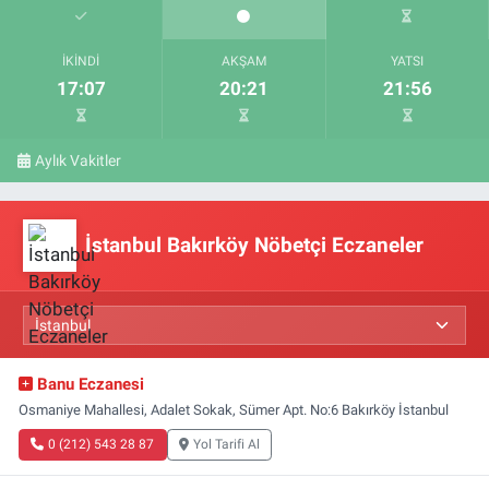
İKINDI
AKŞAM
YATSI
17:07
20:21
21:56
Aylık Vakitler
İstanbul Bakırköy Nöbetçi Eczaneler
Banu Eczanesi
Osmaniye Mahallesi, Adalet Sokak, Sümer Apt. No:6 Bakırköy İstanbul
0 (212) 543 28 87
Yol Tarifi Al