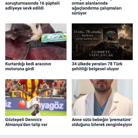
soruşturmasında 16 şüpheli
orman alanlarında
adliyeye sevk edildi
ağaçlandırma çalışmaları
sürüyor
Kurtardığı kedi aracının
34 ülkede yeralan 78 Türk
motoruna girdi
şehitliği belgesel oluyor
Göztepeli Dennis'e
Anne sütü bebeğin 'prematüre'
Almanya'dan talip var
olduğunu bilerek zenginleşiyor