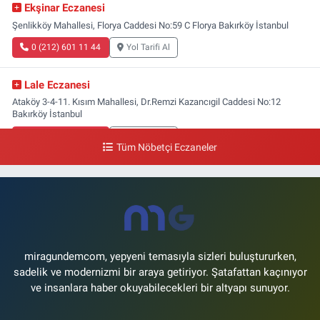
Ekşinar Eczanesi
Şenlikköy Mahallesi, Florya Caddesi No:59 C Florya Bakırköy İstanbul
0 (212) 601 11 44
Yol Tarifi Al
Lale Eczanesi
Ataköy 3-4-11. Kısım Mahallesi, Dr.Remzi Kazancıgil Caddesi No:12
Bakırköy İstanbul
0 (212) 559 99 99
Yol Tarifi Al
Tüm Nöbetçi Eczaneler
miragundemcom, yepyeni temasıyla sizleri buluştururken,
sadelik ve modernizmi bir araya getiriyor. Şatafattan kaçınıyor
ve insanlara haber okuyabilecekleri bir altyapı sunuyor.