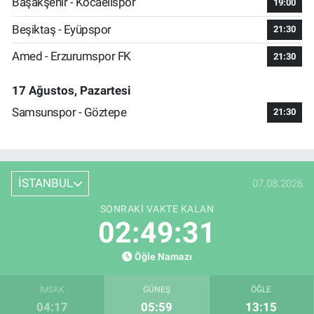
Başakşehir - Kocaelispor
19:00
Beşiktaş - Eyüpspor
21:30
Amed - Erzurumspor FK
21:30
17 Ağustos, Pazartesi
Samsunspor - Göztepe
21:30
İSTANBUL
07.08.2026
SONRAKI VAKTE KALAN
02:49:30
Öğle Namazı
İMSAK
GÜNEŞ
ÖĞLE
04:17
05:59
13:15