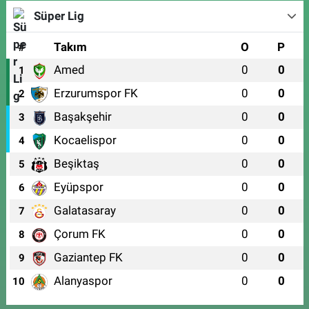
Süper Lig
#
Takım
O
P
Amed
0
0
1
Erzurumspor FK
0
0
2
Başakşehir
0
0
3
Kocaelispor
0
0
4
Beşiktaş
0
0
5
Eyüpspor
0
0
6
Galatasaray
0
0
7
Çorum FK
0
0
8
Gaziantep FK
0
0
9
Alanyaspor
0
0
10