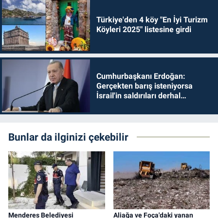
Türkiye'den 4 köy "En İyi Turizm
Köyleri 2025" listesine girdi
Cumhurbaşkanı Erdoğan:
Gerçekten barış isteniyorsa
İsrail'in saldırıları derhal
durdurulmalıdır
Bunlar da ilginizi çekebilir
Menderes Belediyesi
Aliağa ve Foça'daki yanan