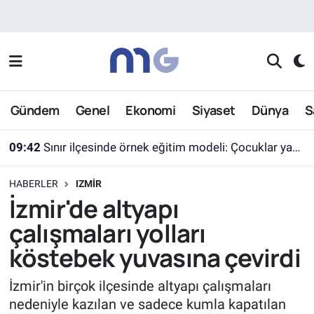
Nöbetçi Eczaneler
Hava Durumu
Gündem
Genel
Ekonomi
Siyaset
Dünya
S
İstanbul Namaz Vakitleri
09:42
Sınır ilçesinde örnek eğitim modeli: Çocuklar yazın ekran yerine etkinlikleri seçti
Trafik Durumu
HABERLER
IZMIR
Süper Lig Puan Durumu ve Fikstür
İzmir'de altyapı
çalışmaları yolları
Tüm Manşetler
köstebek yuvasına çevirdi
Son Dakika Haberleri
İzmir'in birçok ilçesinde altyapı çalışmaları
nedeniyle kazılan ve sadece kumla kapatılan
Haber Arşivi