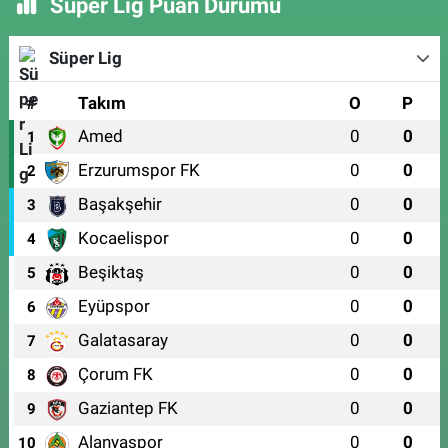
Süper Lig Puan Durumu
Süper Lig
#
Takım
O
P
Amed
0
0
1
Erzurumspor FK
0
0
2
Başakşehir
0
0
3
Kocaelispor
0
0
4
Beşiktaş
0
0
5
Eyüpspor
0
0
6
Galatasaray
0
0
7
Çorum FK
0
0
8
Gaziantep FK
0
0
9
Alanyaspor
0
0
10