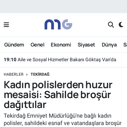
Nöbetçi Eczaneler
Hava Durumu
Gündem
Genel
Ekonomi
Siyaset
Dünya
S
İstanbul Namaz Vakitleri
19:10
Aile ve Sosyal Hizmetler Bakanı Göktaş Van'da
Trafik Durumu
HABERLER
TEKIRDAĞ
Süper Lig Puan Durumu ve Fikstür
Kadın polislerden huzur
mesaisi: Sahilde broşür
Tüm Manşetler
dağıttılar
Son Dakika Haberleri
Tekirdağ Emniyet Müdürlüğü'ne bağlı kadın
polisler, sahildeki esnaf ve vatandaşlara broşür
Haber Arşivi