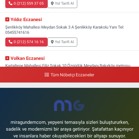
0 (212) 559 37 05
Yol Tarifi Al
Yıldız Eczanesi
Şenlikköy Mahallesi Meydan Sokak 3 A Şenlikköy Karakolu Yanı Tel:
05455741616
0 (212) 574 16 16
Yol Tarifi Al
Volkan Eczanesi
Kartaltepe Mahallesi Filiz Sokak 10 Özgürlük Meydanı,Bakırköy metrosu
çıkışı,Kız meslek lisesi sokağı aşağısı
Tüm Nöbetçi Eczaneler
0 (533) 496 36 65
Yol Tarifi Al
Yeni Hayat Eczanesi
Yeşilköy Mahallesi Doğruyol Sokak 7 A Dürümcü Baba'nın Bir Alt
Sokağı,Bitez Dondurmacısının Sokağı
0 (212) 663 11 97
Yol Tarifi Al
miragundemcom, yepyeni temasıyla sizleri buluştururken,
sadelik ve modernizmi bir araya getiriyor. Şatafattan kaçınıyor
ve insanlara haber okuyabilecekleri bir altyapı sunuyor.