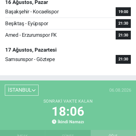
16 Ağustos, Pazar
Başakşehir - Kocaelispor
19:00
Beşiktaş - Eyüpspor
21:30
Amed - Erzurumspor FK
21:30
17 Ağustos, Pazartesi
Samsunspor - Göztepe
21:30
İSTANBUL
06.08.2026
SONRAKI VAKTE KALAN
18:05
İkindi Namazı
İMSAK
GÜNEŞ
ÖĞLE