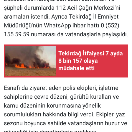
şüpheli durumlarda 112 Acil Çağrı Merkezi'ni
aramaları istendi. Ayrıca Tekirdağ İl Emniyet
Müdürlüğü'nün WhatsApp ihbar hattı 0 (552)
155 59 59 numarası da vatandaşlarla paylaşıldı.
Tekirdağ İtfaiyesi 7 ayda
8 bin 157 olaya
müdahale etti
Esnafı da ziyaret eden polis ekipleri, işletme
sahiplerine çevre düzeni, gürültü kuralları ve
kamu düzeninin korunmasına yönelik
sorumlulukları hakkında bilgi verdi. Ekipler, yaz
sezonu boyunca sahilde vatandaşların huzur ve
güvenliği için denetimlerin aralıksız