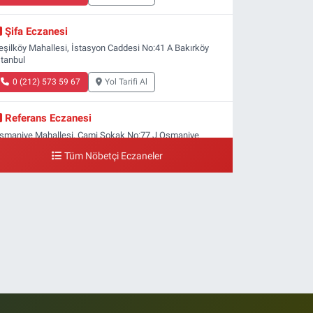
Şifa Eczanesi
eşilköy Mahallesi, İstasyon Caddesi No:41 A Bakırköy
stanbul
0 (212) 573 59 67
Yol Tarifi Al
Referans Eczanesi
smaniye Mahallesi, Cami Sokak No:77 J Osmaniye
akırköy İstanbul
Tüm Nöbetçi Eczaneler
0 (212) 809 28 56
Yol Tarifi Al