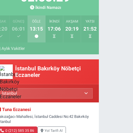
İkindi Namazı
SAK
GÜNEŞ
ÖĞLE
İKINDI
AKŞAM
YATSI
:20
06:01
13:15
17:06
20:19
21:52
Aylık Vakitler
İstanbul Bakırköy Nöbetçi
Eczaneler
Tuna Eczanesi
akızağacı Mahallesi, İstanbul Caddesi No:42 Bakırköy
stanbul
0 (212) 585 35 86
Yol Tarifi Al