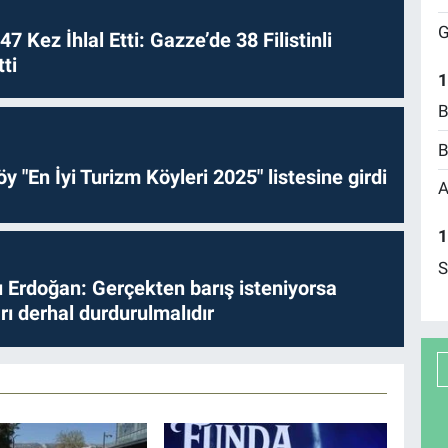
G
 47 Kez İhlal Etti: Gazze’de 38 Filistinli
ti
1
B
B
y "En İyi Turizm Köyleri 2025" listesine girdi
A
1
S
Erdoğan: Gerçekten barış isteniyorsa
ları derhal durdurulmalıdır