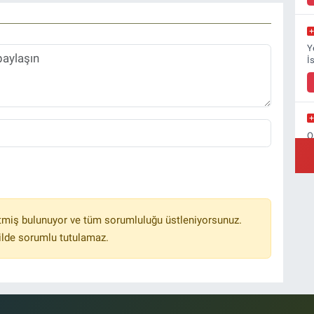
Y
İ
O
B
tmiş bulunuyor ve tüm sorumluluğu üstleniyorsunuz.
ilde sorumlu tutulamaz.