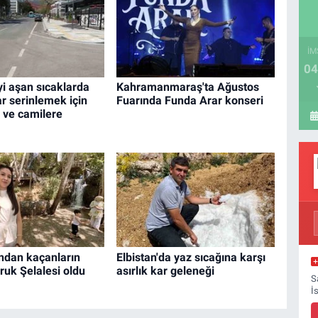
İM
04
i aşan sıcaklarda
Kahramanmaraş'ta Ağustos
r serinlemek için
Fuarında Funda Arar konseri
ı ve camilere
ndan kaçanların
Elbistan'da yaz sıcağına karşı
ruk Şelalesi oldu
asırlık kar geleneği
S
İ