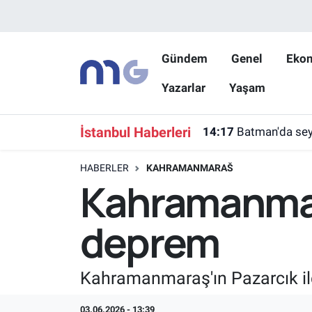
Nöbetçi Eczaneler
Gündem
Genel
Eko
Yazarlar
Yaşam
Hava Durumu
İstanbul Namaz Vakitleri
İstanbul Haberleri
14:17
Batman'da seyi
Trafik Durumu
HABERLER
KAHRAMANMARAŠ
Kahramanmar
Süper Lig Puan Durumu ve Fikstür
deprem
Tüm Manşetler
Son Dakika Haberleri
Kahramanmaraş'ın Pazarcık il
Haber Arşivi
03.06.2026 - 13:39