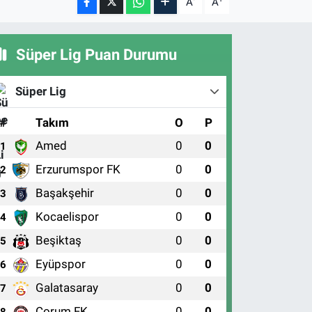
A
A
Süper Lig Puan Durumu
Süper Lig
#
Takım
O
P
Amed
0
0
1
Erzurumspor FK
0
0
2
Başakşehir
0
0
3
Kocaelispor
0
0
4
Beşiktaş
0
0
5
Eyüpspor
0
0
6
Galatasaray
0
0
7
Çorum FK
0
0