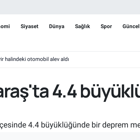
nomi
Siyaset
Dünya
Sağlık
Spor
Güncel
r halindeki otomobil alev aldı
aş'ta 4.4 büyük
çesinde 4.4 büyüklüğünde bir deprem me