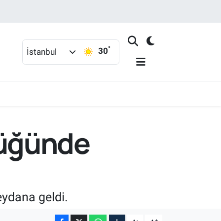
°
30
İstanbul
lüğünde
ydana geldi.
-
+