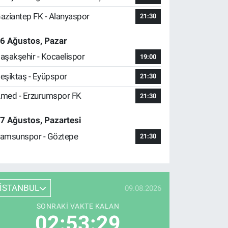
aziantep FK - Alanyaspor
21:30
6 Ağustos, Pazar
aşakşehir - Kocaelispor
19:00
eşiktaş - Eyüpspor
21:30
med - Erzurumspor FK
21:30
7 Ağustos, Pazartesi
amsunspor - Göztepe
21:30
İSTANBUL
09.08.2026
SONRAKI VAKTE KALAN
02:53:28