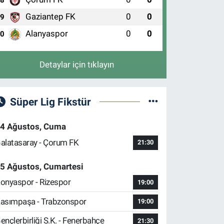
8
Gaziantep FK
0
0
9
Alanyaspor
0
0
10
Detaylar için tıklayın
Süper Lig Fikstür
4 Ağustos, Cuma
alatasaray - Çorum FK
21:30
5 Ağustos, Cumartesi
onyaspor - Rizespor
19:00
asımpaşa - Trabzonspor
19:00
ençlerbirliği S.K. - Fenerbahçe
21:30