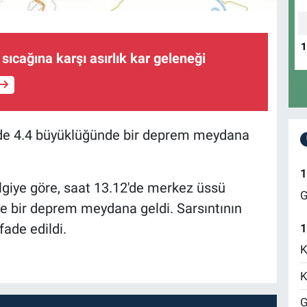
 sıcağına karşı asırlık kar geleneği
de 4.4 büyüklüğünde bir deprem meydana
1
giye göre, saat 13.12'de merkez üssü
G
de bir deprem meydana geldi. Sarsıntının
fade edildi.
1
K
K
G