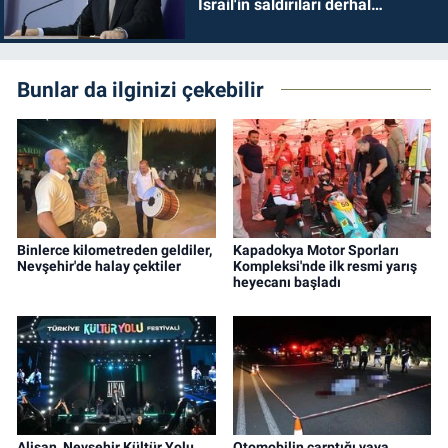
İsrail'in saldırıları derhal
durdurulmalıdır
Bunlar da ilginizi çekebilir
Binlerce kilometreden geldiler,
Kapadokya Motor Sporları
Nevşehir'de halay çektiler
Kompleksi'nde ilk resmi yarış
heyecanı başladı
Alişan, Nevşehir Kültür Yolu
Otomobilin çarptığı yaya