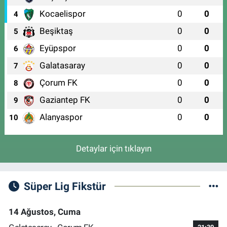
Kocaelispor
0
0
4
Beşiktaş
0
0
5
Eyüpspor
0
0
6
Galatasaray
0
0
7
Çorum FK
0
0
8
Gaziantep FK
0
0
9
Alanyaspor
0
0
10
Detaylar için tıklayın
Süper Lig Fikstür
14 Ağustos, Cuma