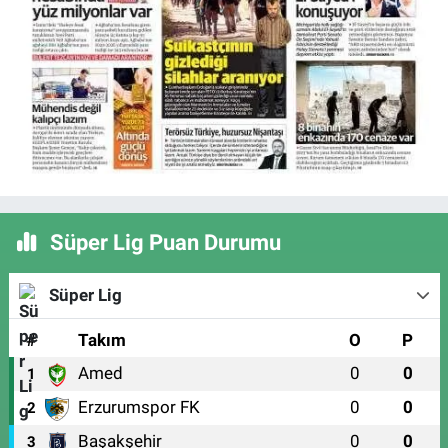
Süper Lig Puan Durumu
Süper Lig
#
Takım
O
P
Amed
0
0
1
Erzurumspor FK
0
0
2
Başakşehir
0
0
3