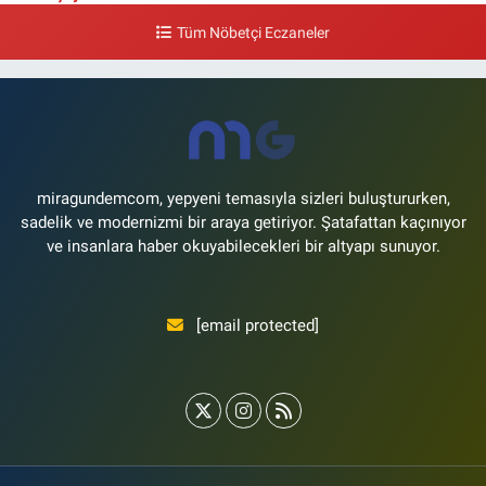
Yeşilyurt Mahallesi Sipahioğlu Caddesi 13 B
Tüm Nöbetçi Eczaneler
0 (212) 573 15 20
Yol Tarifi Al
Akvaryum Eczanesi
Şenlikköy Mahallesi Eski Halkalı Caddesi 33 Akvaryum Yanı Akua Florya
AVMm Zemin Kat
0 (212) 574 24 20
Yol Tarifi Al
miragundemcom, yepyeni temasıyla sizleri buluştururken,
sadelik ve modernizmi bir araya getiriyor. Şatafattan kaçınıyor
ve insanlara haber okuyabilecekleri bir altyapı sunuyor.
[email protected]