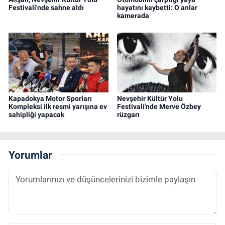
Festivali'nde sahne aldı
hayatını kaybetti: O anlar
kamerada
Kapadokya Motor Sporları
Nevşehir Kültür Yolu
Kompleksi ilk resmi yarışına ev
Festivali'nde Merve Özbey
sahipliği yapacak
rüzgarı
Yorumlar