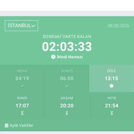
İSTANBUL
08.08.2026
SONRAKI VAKTE KALAN
02:03:33
İkindi Namazı
İMSAK
GÜNEŞ
ÖĞLE
04:19
06:00
13:15
İKINDI
AKŞAM
YATSI
17:07
20:20
21:54
Aylık Vakitler