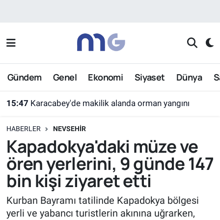
Nöbetçi Eczaneler
Hava Durumu
Gündem
Genel
Ekonomi
Siyaset
Dünya
S
İstanbul Namaz Vakitleri
15:47
Karacabey'de makilik alanda orman yangını
Trafik Durumu
HABERLER
NEVSEHIR
Süper Lig Puan Durumu ve Fikstür
Kapadokya'daki müze ve
ören yerlerini, 9 günde 147
Tüm Manşetler
bin kişi ziyaret etti
Son Dakika Haberleri
Kurban Bayramı tatilinde Kapadokya bölgesi
yerli ve yabancı turistlerin akınına uğrarken,
Haber Arşivi