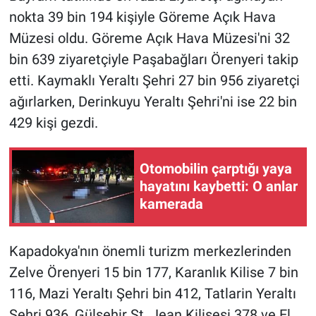
nokta 39 bin 194 kişiyle Göreme Açık Hava
Müzesi oldu. Göreme Açık Hava Müzesi'ni 32
bin 639 ziyaretçiyle Paşabağları Örenyeri takip
etti. Kaymaklı Yeraltı Şehri 27 bin 956 ziyaretçi
ağırlarken, Derinkuyu Yeraltı Şehri'ni ise 22 bin
429 kişi gezdi.
Otomobilin çarptığı yaya
hayatını kaybetti: O anlar
kamerada
Kapadokya'nın önemli turizm merkezlerinden
Zelve Örenyeri 15 bin 177, Karanlık Kilise 7 bin
116, Mazi Yeraltı Şehri bin 412, Tatlarin Yeraltı
Şehri 936, Gülşehir St. Jean Kilisesi 378 ve El