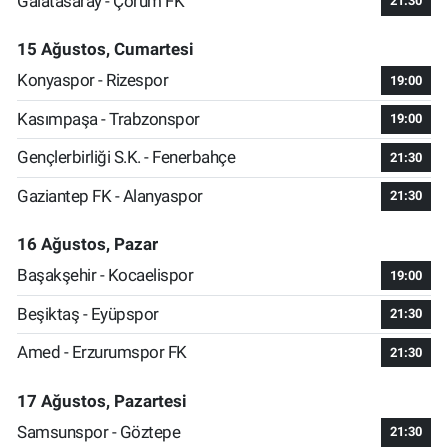
Galatasaray - Çorum FK
21:30
15 Ağustos, Cumartesi
Konyaspor - Rizespor
19:00
Kasımpaşa - Trabzonspor
19:00
Gençlerbirliği S.K. - Fenerbahçe
21:30
Gaziantep FK - Alanyaspor
21:30
16 Ağustos, Pazar
Başakşehir - Kocaelispor
19:00
Beşiktaş - Eyüpspor
21:30
Amed - Erzurumspor FK
21:30
17 Ağustos, Pazartesi
Samsunspor - Göztepe
21:30