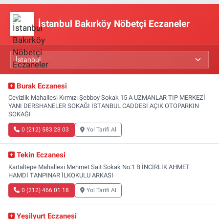
İstanbul Bakırköy Nöbetçi Eczaneler
Burak Eczanesi
Cevizlik Mahallesi Kırmızı Şebboy Sokak 15 A UZMANLAR TIP MERKEZİ
YANI DERSHANELER SOKAĞI İSTANBUL CADDESİ AÇIK OTOPARKIN
SOKAĞI
0 (212) 583 28 03
Yol Tarifi Al
Tekin Eczanesi
Kartaltepe Mahallesi Mehmet Sait Sokak No:1 B İNCİRLİK AHMET
HAMDİ TANPINAR İLKOKULU ARKASI
0 (212) 466 01 18
Yol Tarifi Al
Yeşilyurt Eczanesi