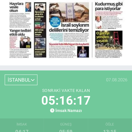
İSTANBUL
07.08.2026
SONRAKI VAKTE KALAN
05:16:17
İmsak Namazı
İMSAK
GÜNEŞ
ÖĞLE
04:17
05:59
13:15