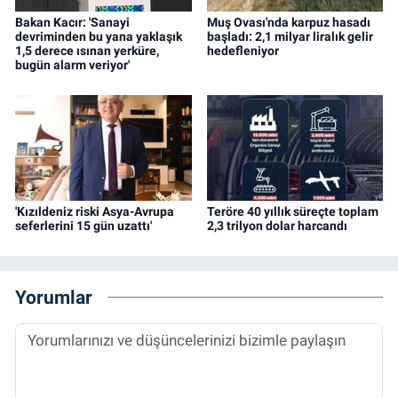
Bakan Kacır: 'Sanayi
Muş Ovası'nda karpuz hasadı
devriminden bu yana yaklaşık
başladı: 2,1 milyar liralık gelir
1,5 derece ısınan yerküre,
hedefleniyor
bugün alarm veriyor'
'Kızıldeniz riski Asya-Avrupa
Teröre 40 yıllık süreçte toplam
seferlerini 15 gün uzattı'
2,3 trilyon dolar harcandı
Yorumlar