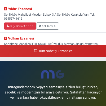
Yıldız Eczanesi
Şenlikköy Mahallesi Meydan Sokak 3 A Şenlikköy Karakolu Yanı Tel:
05455741616
0 (212) 574 16 16
Yol Tarifi Al
Volkan Eczanesi
Kartaltepe Mahallesi Filiz Sokak 10 Özgürlük Meydanı,Bakırköy metrosu
çıkışı,Kız meslek lisesi sokağı aşağısı
Tüm Nöbetçi Eczaneler
0 (533) 496 36 65
Yol Tarifi Al
Yeni Hayat Eczanesi
Yeşilköy Mahallesi Doğruyol Sokak 7 A Dürümcü Baba'nın Bir Alt
Sokağı,Bitez Dondurmacısının Sokağı
0 (212) 663 11 97
Yol Tarifi Al
miragundemcom, yepyeni temasıyla sizleri buluştururken,
sadelik ve modernizmi bir araya getiriyor. Şatafattan kaçınıyor
ve insanlara haber okuyabilecekleri bir altyapı sunuyor.