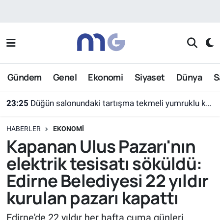
Nöbetçi Eczaneler
Hava Durumu
Gündem
Genel
Ekonomi
Siyaset
Dünya
S
İstanbul Namaz Vakitleri
23:25
Düğün salonundaki tartışma tekmeli yumruklu kavgaya dönüştü
Trafik Durumu
HABERLER
EKONOMI
Süper Lig Puan Durumu ve Fikstür
Kapanan Ulus Pazarı'nın
elektrik tesisatı söküldü:
Tüm Manşetler
Edirne Belediyesi 22 yıldır
Son Dakika Haberleri
kurulan pazarı kapattı
Haber Arşivi
Edirne'de 22 yıldır her hafta cuma günleri