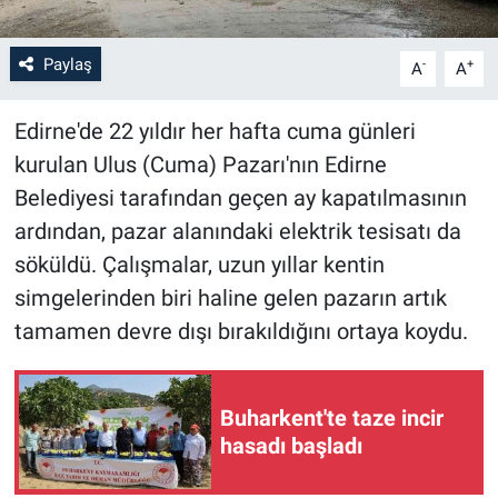
Paylaş
-
+
A
A
Edirne'de 22 yıldır her hafta cuma günleri
kurulan Ulus (Cuma) Pazarı'nın Edirne
Belediyesi tarafından geçen ay kapatılmasının
ardından, pazar alanındaki elektrik tesisatı da
söküldü. Çalışmalar, uzun yıllar kentin
simgelerinden biri haline gelen pazarın artık
tamamen devre dışı bırakıldığını ortaya koydu.
Buharkent'te taze incir
hasadı başladı