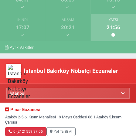
İKINDI
AKŞAM
YATSI
17:07
20:21
21:56
Aylık Vakitler
İstanbul Bakırköy Nöbetçi Eczaneler
Pınar Eczanesi
Ataköy 2-5-6. Kısım Mahallesi 19 Mayıs Caddesi 66 1 Ataköy 5.kısım
Çarşısı
0 (212) 559 37 05
Yol Tarifi Al