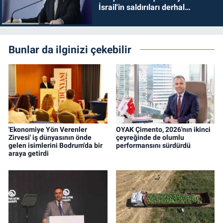
İsrail'in saldırıları derhal
durdurulmalıdır
Bunlar da ilginizi çekebilir
'Ekonomiye Yön Verenler
OYAK Çimento, 2026'nın ikinci
Zirvesi' iş dünyasının önde
çeyreğinde de olumlu
gelen isimlerini Bodrum'da bir
performansını sürdürdü
araya getirdi