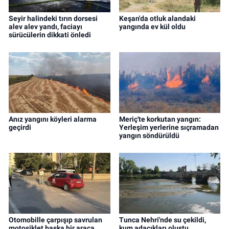
Seyir halindeki tırın dorsesi
Keşan'da otluk alandaki
alev alev yandı, faciayı
yangında ev kül oldu
sürücülerin dikkati önledi
Anız yangını köyleri alarma
Meriç'te korkutan yangın:
geçirdi
Yerleşim yerlerine sıçramadan
yangın söndürüldü
Otomobille çarpışıp savrulan
Tunca Nehri'nde su çekildi,
motosiklet başka bir araca
kum adacıkları oluştu