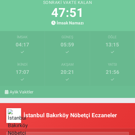
SONRAKI VAKTE KALAN
47:50
İmsak Namazı
İMSAK
GÜNEŞ
ÖĞLE
04:17
05:59
13:15
İKINDI
AKŞAM
YATSI
17:07
20:21
21:56
Aylık Vakitler
İstanbul Bakırköy Nöbetçi Eczaneler