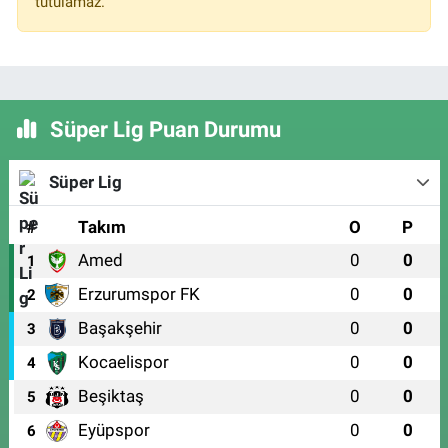
tutulamaz.
Süper Lig Puan Durumu
Süper Lig
#
Takım
O
P
Amed
0
0
1
Erzurumspor FK
0
0
2
Başakşehir
0
0
3
Kocaelispor
0
0
4
Beşiktaş
0
0
5
Eyüpspor
0
0
6