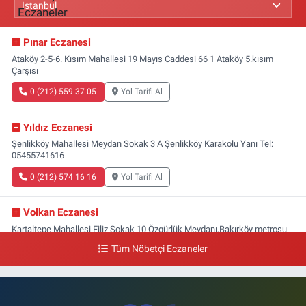
Pınar Eczanesi
Ataköy 2-5-6. Kısım Mahallesi 19 Mayıs Caddesi 66 1 Ataköy 5.kısım
Çarşısı
0 (212) 559 37 05
Yol Tarifi Al
Yıldız Eczanesi
Şenlikköy Mahallesi Meydan Sokak 3 A Şenlikköy Karakolu Yanı Tel:
05455741616
0 (212) 574 16 16
Yol Tarifi Al
Volkan Eczanesi
Kartaltepe Mahallesi Filiz Sokak 10 Özgürlük Meydanı,Bakırköy metrosu
çıkışı,Kız meslek lisesi sokağı aşağısı
Tüm Nöbetçi Eczaneler
0 (533) 496 36 65
Yol Tarifi Al
Yeni Hayat Eczanesi