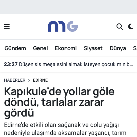
Nöbetçi Eczaneler
Hava Durumu
Gündem
Genel
Ekonomi
Siyaset
Dünya
S
İstanbul Namaz Vakitleri
23:27
Düşen sis meşalesini almak isteyen çocuk minibüsün altında kaldı
Trafik Durumu
HABERLER
EDIRNE
Süper Lig Puan Durumu ve Fikstür
Kapıkule'de yollar göle
döndü, tarlalar zarar
Tüm Manşetler
gördü
Son Dakika Haberleri
Edirne'de etkili olan sağanak ve dolu yağışı
nedeniyle ulaşımda aksamalar yaşandı, tarım
Haber Arşivi