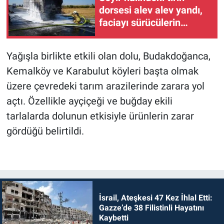
dorsesi alev alev yandı,
faciayı sürücülerin
dikkati önledi
Yağışla birlikte etkili olan dolu, Budakdoğanca,
Kemalköy ve Karabulut köyleri başta olmak
üzere çevredeki tarım arazilerinde zarara yol
açtı. Özellikle ayçiçeği ve buğday ekili
tarlalarda dolunun etkisiyle ürünlerin zarar
gördüğü belirtildi.
İsrail, Ateşkesi 47 Kez İhlal Etti:
Gazze’de 38 Filistinli Hayatını
Kaybetti