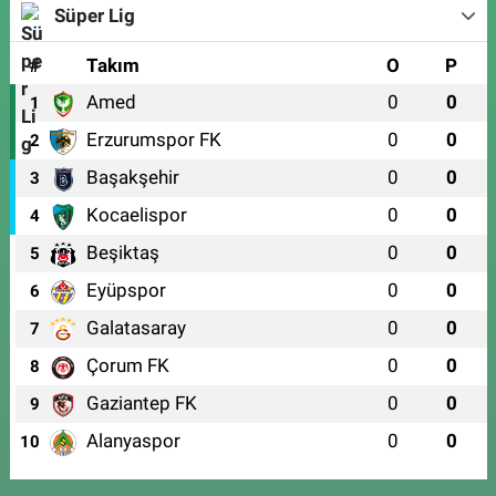
Süper Lig
#
Takım
O
P
Amed
0
0
1
Erzurumspor FK
0
0
2
Başakşehir
0
0
3
Kocaelispor
0
0
4
Beşiktaş
0
0
5
Eyüpspor
0
0
6
Galatasaray
0
0
7
Çorum FK
0
0
8
Gaziantep FK
0
0
9
Alanyaspor
0
0
10