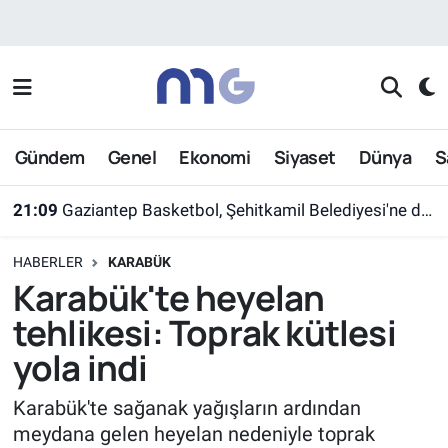
Nöbetçi Eczaneler
Hava Durumu
Gündem
Genel
Ekonomi
Siyaset
Dünya
S
İstanbul Namaz Vakitleri
21:09
Gaziantep Basketbol, Şehitkamil Belediyesi'ne devredildi
Trafik Durumu
HABERLER
KARABÜK
Süper Lig Puan Durumu ve Fikstür
Karabük'te heyelan
tehlikesi: Toprak kütlesi
Tüm Manşetler
yola indi
Son Dakika Haberleri
Karabük'te sağanak yağışların ardından
meydana gelen heyelan nedeniyle toprak
Haber Arşivi