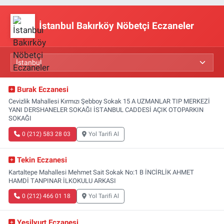
İstanbul Bakırköy Nöbetçi Eczaneler
Burak Eczanesi
Cevizlik Mahallesi Kırmızı Şebboy Sokak 15 A UZMANLAR TIP MERKEZİ
YANI DERSHANELER SOKAĞI İSTANBUL CADDESİ AÇIK OTOPARKIN
SOKAĞI
0 (212) 583 28 03
Yol Tarifi Al
Tekin Eczanesi
Kartaltepe Mahallesi Mehmet Sait Sokak No:1 B İNCİRLİK AHMET
HAMDİ TANPINAR İLKOKULU ARKASI
0 (212) 466 01 18
Yol Tarifi Al
Yeşilyurt Eczanesi