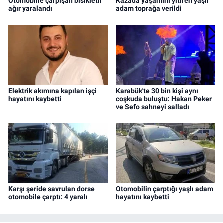
Otomobille çarpışan bisikletli
Kazada yaşamını yitiren yaşlı
ağır yaralandı
adam toprağa verildi
Elektrik akımına kapılan işçi
Karabük'te 30 bin kişi aynı
hayatını kaybetti
coşkuda buluştu: Hakan Peker
ve Sefo sahneyi salladı
Karşı şeride savrulan dorse
Otomobilin çarptığı yaşlı adam
otomobile çarptı: 4 yaralı
hayatını kaybetti