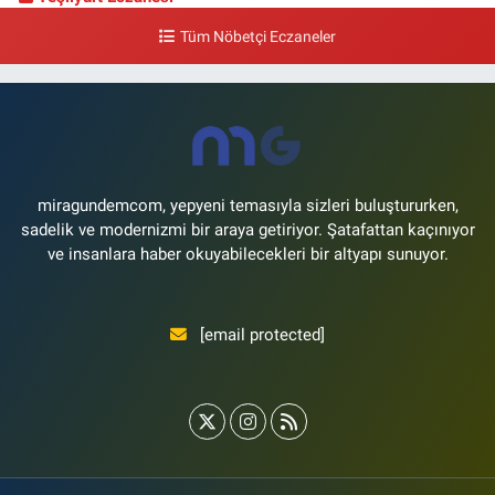
Yeşilyurt Mahallesi Sipahioğlu Caddesi 13 B
Tüm Nöbetçi Eczaneler
0 (212) 573 15 20
Yol Tarifi Al
Akvaryum Eczanesi
Şenlikköy Mahallesi Eski Halkalı Caddesi 33 Akvaryum Yanı Akua Florya
AVMm Zemin Kat
0 (212) 574 24 20
Yol Tarifi Al
miragundemcom, yepyeni temasıyla sizleri buluştururken,
sadelik ve modernizmi bir araya getiriyor. Şatafattan kaçınıyor
ve insanlara haber okuyabilecekleri bir altyapı sunuyor.
[email protected]