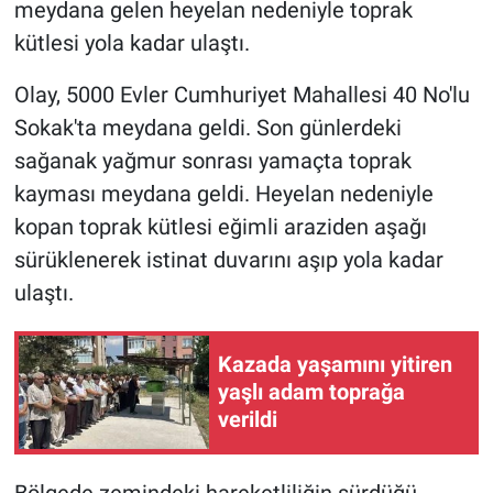
meydana gelen heyelan nedeniyle toprak
kütlesi yola kadar ulaştı.
Olay, 5000 Evler Cumhuriyet Mahallesi 40 No'lu
Sokak'ta meydana geldi. Son günlerdeki
sağanak yağmur sonrası yamaçta toprak
kayması meydana geldi. Heyelan nedeniyle
kopan toprak kütlesi eğimli araziden aşağı
sürüklenerek istinat duvarını aşıp yola kadar
ulaştı.
Kazada yaşamını yitiren
yaşlı adam toprağa
verildi
Bölgede zemindeki hareketliliğin sürdüğü