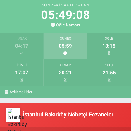
SONRAKI VAKTE KALAN
05:49:07
Öğle Namazı
İMSAK
GÜNEŞ
ÖĞLE
04:17
05:59
13:15
İKINDI
AKŞAM
YATSI
17:07
20:21
21:56
Aylık Vakitler
İstanbul Bakırköy Nöbetçi Eczaneler