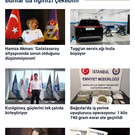
Bunlar da ilginizi çekebilir
Hamza Akman: 'Galatasaray
Togg'un servis ağı hızla
altyapısında sorun olduğunu
büyüyor
düşünmüyorum'
Kızılgüney, güçlerini tek çatıda
Bağcılar'da iş yerine
birleştiriyor
uyuşturucu operasyonu: 1 kilo
740 gram esrar ele geçirildi