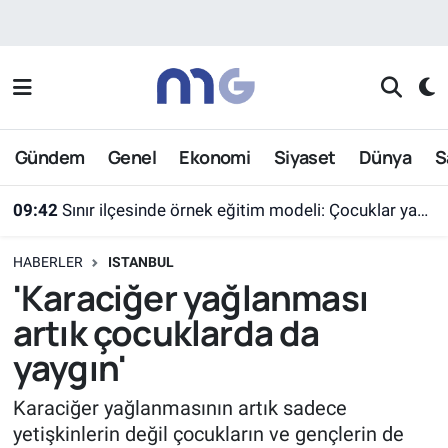
Nöbetçi Eczaneler
Hava Durumu
Gündem
Genel
Ekonomi
Siyaset
Dünya
S
İstanbul Namaz Vakitleri
09:42
Sınır ilçesinde örnek eğitim modeli: Çocuklar yazın ekran yerine etkinlikleri seçti
Trafik Durumu
HABERLER
ISTANBUL
Süper Lig Puan Durumu ve Fikstür
'Karaciğer yağlanması
artık çocuklarda da
Tüm Manşetler
yaygın'
Son Dakika Haberleri
Karaciğer yağlanmasının artık sadece
yetişkinlerin değil çocukların ve gençlerin de
Haber Arşivi