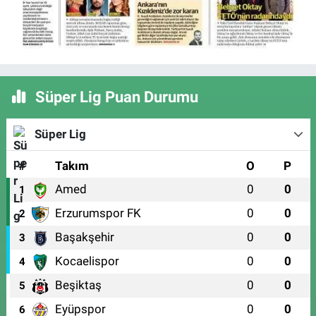
Süper Lig Puan Durumu
Süper Lig
#
Takım
O
P
Amed
0
0
1
Erzurumspor FK
0
0
2
Başakşehir
0
0
3
Kocaelispor
0
0
4
Beşiktaş
0
0
5
Eyüpspor
0
0
6