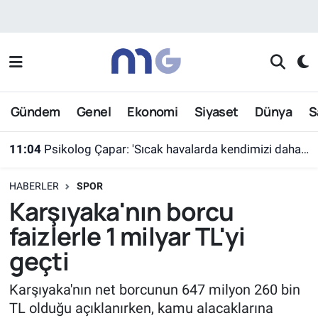
Nöbetçi Eczaneler
Hava Durumu
Gündem
Genel
Ekonomi
Siyaset
Dünya
S
İstanbul Namaz Vakitleri
11:04
Psikolog Çapar: 'Sıcak havalarda kendimizi daha gergin, sabırsız ve öfkeli hissedebiliriz'
Trafik Durumu
HABERLER
SPOR
Süper Lig Puan Durumu ve Fikstür
Karşıyaka'nın borcu
faizlerle 1 milyar TL'yi
Tüm Manşetler
geçti
Son Dakika Haberleri
Karşıyaka'nın net borcunun 647 milyon 260 bin
TL olduğu açıklanırken, kamu alacaklarına
Haber Arşivi