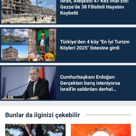
İsrail, Ateşkesi 47 Kez İhlal Etti:
Gazze’de 38 Filistinli Hayatını
Kaybetti
Türkiye'den 4 köy "En İyi Turizm
Köyleri 2025" listesine girdi
Cumhurbaşkanı Erdoğan:
Gerçekten barış isteniyorsa
İsrail'in saldırıları derhal
durdurulmalıdır
Bunlar da ilginizi çekebilir