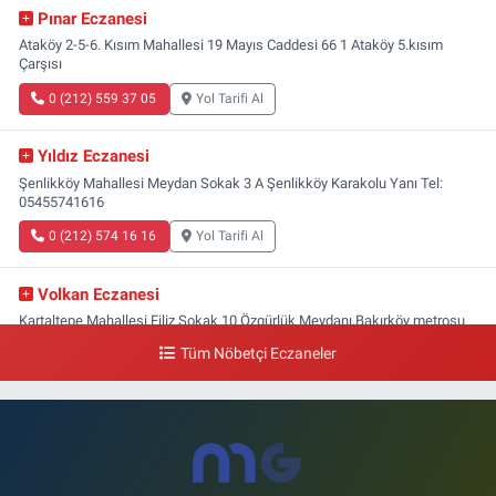
Pınar Eczanesi
Ataköy 2-5-6. Kısım Mahallesi 19 Mayıs Caddesi 66 1 Ataköy 5.kısım
Çarşısı
0 (212) 559 37 05
Yol Tarifi Al
Yıldız Eczanesi
Şenlikköy Mahallesi Meydan Sokak 3 A Şenlikköy Karakolu Yanı Tel:
05455741616
0 (212) 574 16 16
Yol Tarifi Al
Volkan Eczanesi
Kartaltepe Mahallesi Filiz Sokak 10 Özgürlük Meydanı,Bakırköy metrosu
çıkışı,Kız meslek lisesi sokağı aşağısı
Tüm Nöbetçi Eczaneler
0 (533) 496 36 65
Yol Tarifi Al
Yeni Hayat Eczanesi
Yeşilköy Mahallesi Doğruyol Sokak 7 A Dürümcü Baba'nın Bir Alt
Sokağı,Bitez Dondurmacısının Sokağı