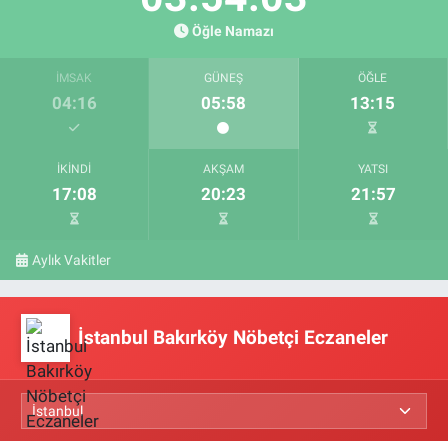
Öğle Namazı
İMSAK
GÜNEŞ
ÖĞLE
04:16
05:58
13:15
İKINDI
AKŞAM
YATSI
17:08
20:23
21:57
Aylık Vakitler
İstanbul Bakırköy Nöbetçi Eczaneler