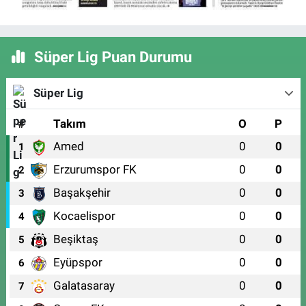
Süper Lig Puan Durumu
Süper Lig
#
Takım
O
P
Amed
0
0
1
Erzurumspor FK
0
0
2
Başakşehir
0
0
3
Kocaelispor
0
0
4
Beşiktaş
0
0
5
Eyüpspor
0
0
6
Galatasaray
0
0
7