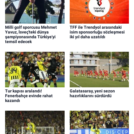
Milli golf sporcusu Mehmet
TFF ile Trendyol arasındaki
Yavuz, İsveç'teki dünya
isim sponsorluğu sözleşmesi
şampiyonasında Türkiye'yi
iki yıl daha uzatıldı
temsil edecek
Tur kapısı aralandı!
Galatasaray, yeni sezon
Fenerbahçe evinde rahat
hazırlıklarını sürdürdü
kazandı