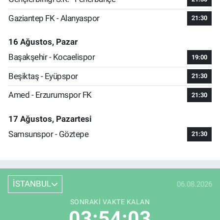
Gaziantep FK - Alanyaspor
21:30
16 Ağustos, Pazar
Başakşehir - Kocaelispor
19:00
Beşiktaş - Eyüpspor
21:30
Amed - Erzurumspor FK
21:30
17 Ağustos, Pazartesi
Samsunspor - Göztepe
21:30
İSTANBUL
06.08.2026
SONRAKI VAKTE KALAN
03:54:02