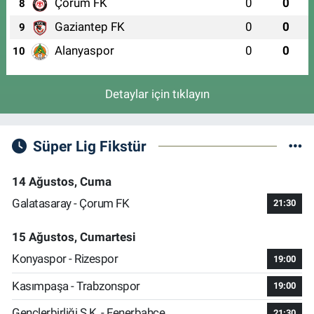
Çorum FK
0
0
8
Gaziantep FK
0
0
9
Alanyaspor
0
0
10
Detaylar için tıklayın
Süper Lig Fikstür
14 Ağustos, Cuma
Galatasaray - Çorum FK
21:30
15 Ağustos, Cumartesi
Konyaspor - Rizespor
19:00
Kasımpaşa - Trabzonspor
19:00
Gençlerbirliği S.K. - Fenerbahçe
21:30