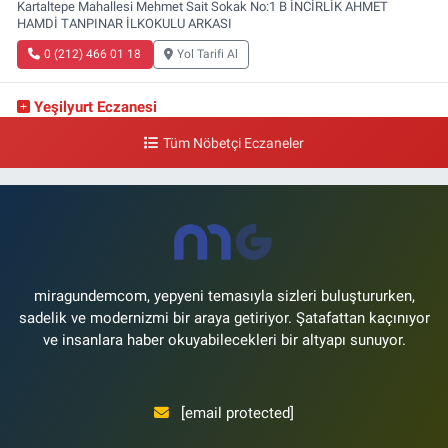
Kartaltepe Mahallesi Mehmet Sait Sokak No:1 B İNCİRLİK AHMET
HAMDİ TANPINAR İLKOKULU ARKASI
0 (212) 466 01 18
Yol Tarifi Al
Yeşilyurt Eczanesi
Yeşilyurt Mahallesi Sipahioğlu Caddesi 13 B
Tüm Nöbetçi Eczaneler
0 (212) 573 15 20
Yol Tarifi Al
Akvaryum Eczanesi
Şenlikköy Mahallesi Eski Halkalı Caddesi 33 Akvaryum Yanı Akua Florya
AVMm Zemin Kat
0 (212) 574 24 20
Yol Tarifi Al
miragundemcom, yepyeni temasıyla sizleri buluştururken,
sadelik ve modernizmi bir araya getiriyor. Şatafattan kaçınıyor
ve insanlara haber okuyabilecekleri bir altyapı sunuyor.
[email protected]