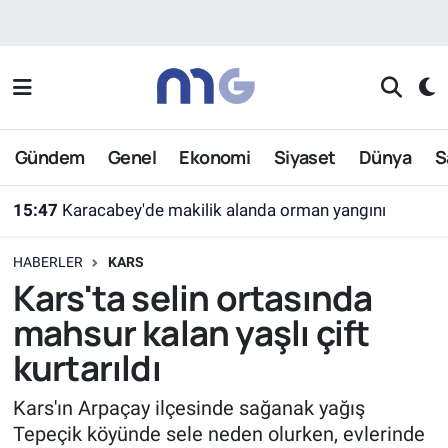
Nöbetçi Eczaneler
Hava Durumu
Gündem
Genel
Ekonomi
Siyaset
Dünya
S
İstanbul Namaz Vakitleri
15:47
Karacabey'de makilik alanda orman yangını
Trafik Durumu
HABERLER
KARS
Süper Lig Puan Durumu ve Fikstür
Kars'ta selin ortasında
mahsur kalan yaşlı çift
Tüm Manşetler
kurtarıldı
Son Dakika Haberleri
Kars'ın Arpaçay ilçesinde sağanak yağış
Tepeçik köyünde sele neden olurken, evlerinde
Haber Arşivi