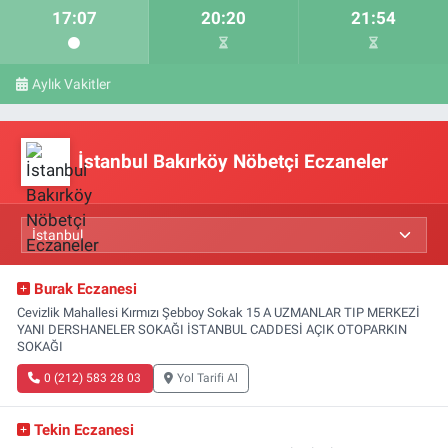
17:07
20:20
21:54
Aylık Vakitler
İstanbul Bakırköy Nöbetçi Eczaneler
Burak Eczanesi
Cevizlik Mahallesi Kırmızı Şebboy Sokak 15 A UZMANLAR TIP MERKEZİ
YANI DERSHANELER SOKAĞI İSTANBUL CADDESİ AÇIK OTOPARKIN
SOKAĞI
0 (212) 583 28 03
Yol Tarifi Al
Tekin Eczanesi