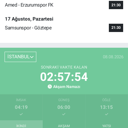
Amed - Erzurumspor FK
21:30
17 Ağustos, Pazartesi
Samsunspor - Göztepe
21:30
İSTANBUL
08.08.2026
SONRAKI VAKTE KALAN
02:57:54
Akşam Namazı
İMSAK
GÜNEŞ
ÖĞLE
04:19
06:00
13:15
İKINDI
AKŞAM
YATSI