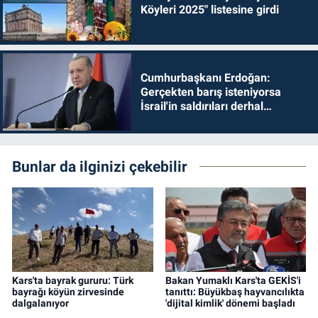
Köyleri 2025" listesine girdi
Cumhurbaşkanı Erdoğan:
Gerçekten barış isteniyorsa
İsrail'in saldırıları derhal
durdurulmalıdır
Bunlar da ilginizi çekebilir
Kars'ta bayrak gururu: Türk
Bakan Yumaklı Kars'ta GEKİS'i
bayrağı köyün zirvesinde
tanıttı: Büyükbaş hayvancılıkta
dalgalanıyor
'dijital kimlik' dönemi başladı