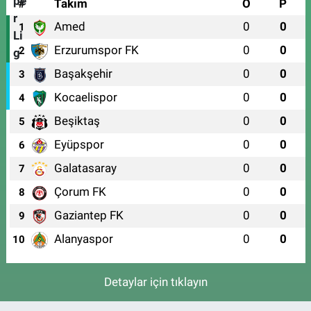
#
Takım
O
P
Amed
0
0
1
Erzurumspor FK
0
0
2
Başakşehir
0
0
3
Kocaelispor
0
0
4
Beşiktaş
0
0
5
Eyüpspor
0
0
6
Galatasaray
0
0
7
Çorum FK
0
0
8
Gaziantep FK
0
0
9
Alanyaspor
0
0
10
Detaylar için tıklayın