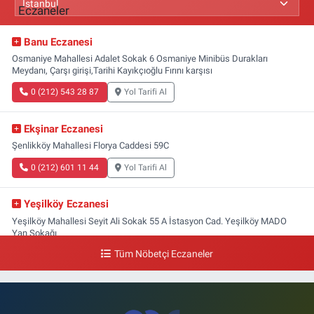
Banu Eczanesi
Osmaniye Mahallesi Adalet Sokak 6 Osmaniye Minibüs Durakları
Meydanı, Çarşı girişi,Tarihi Kayıkçıoğlu Fırını karşısı
0 (212) 543 28 87
Yol Tarifi Al
Ekşinar Eczanesi
Şenlikköy Mahallesi Florya Caddesi 59C
0 (212) 601 11 44
Yol Tarifi Al
Yeşilköy Eczanesi
Yeşilköy Mahallesi Seyit Ali Sokak 55 A İstasyon Cad. Yeşilköy MADO
Yan Sokağı
Tüm Nöbetçi Eczaneler
0 (212) 571 71 77
Yol Tarifi Al
Lale Eczanesi
Ataköy 3-4-11. Kısım Mahallesi Dr. Remzi Kazancıgil Caddesi Ataköy