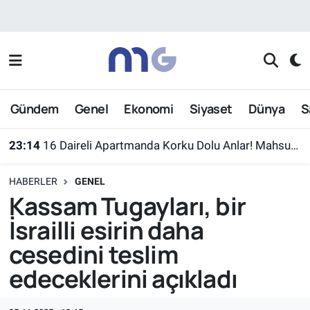
Nöbetçi Eczaneler
Hava Durumu
Gündem
Genel
Ekonomi
Siyaset
Dünya
S
İstanbul Namaz Vakitleri
23:14
16 Daireli Apartmanda Korku Dolu Anlar! Mahsur Kalanlar Kurtarıldı
Trafik Durumu
HABERLER
GENEL
Süper Lig Puan Durumu ve Fikstür
Kassam Tugayları, bir
İsrailli esirin daha
Tüm Manşetler
cesedini teslim
Son Dakika Haberleri
edeceklerini açıkladı
Haber Arşivi