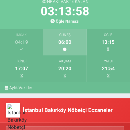
SONRAKI VAKTE KALAN
03:13:58
Öğle Namazı
İMSAK
GÜNEŞ
ÖĞLE
04:19
06:00
13:15
İKINDI
AKŞAM
YATSI
17:07
20:20
21:54
Aylık Vakitler
İstanbul Bakırköy Nöbetçi Eczaneler