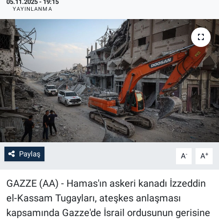
05.11.2025 - 19:15
YAYINLANMA
Paylaş
-
+
A
A
GAZZE (AA) - Hamas'ın askeri kanadı İzzeddin
el-Kassam Tugayları, ateşkes anlaşması
kapsamında Gazze'de İsrail ordusunun gerisine