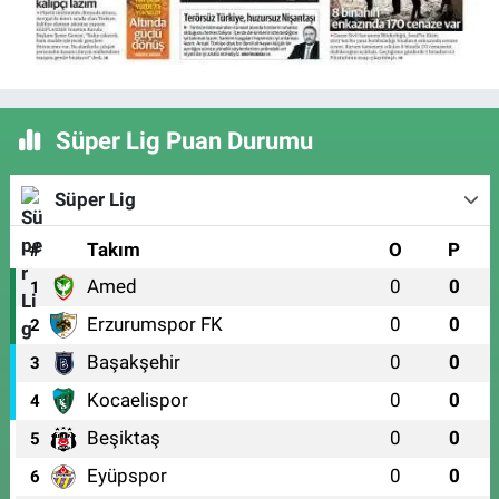
Süper Lig Puan Durumu
Süper Lig
#
Takım
O
P
Amed
0
0
1
Erzurumspor FK
0
0
2
Başakşehir
0
0
3
Kocaelispor
0
0
4
Beşiktaş
0
0
5
Eyüpspor
0
0
6