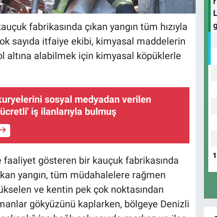
kauçuk fabrikasında çıkan yangın tüm hızıyla
k sayıda itfaiye ekibi, kimyasal maddelerin
l altına alabilmek için kimyasal köpüklerle
 kuryelerini sosyal medyadan verilen
ücretli' iş ilanlarıyla bulmuş
 faaliyet gösteren bir kauçuk fabrikasında
çıkan yangın, tüm müdahalelere rağmen
ükselen ve kentin pek çok noktasından
manlar gökyüzünü kaplarken, bölgeye Denizli