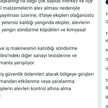
Başkanlığı'na bağlı çok sayıda merkez ve ilçe
al malzemelerin alev alması nedeniyle
1
ayılması üzerine, itfaiye ekipleri olağanüstü
G
yetersiz kaldığı yangında ekipler, alevlerin
 yangın söndürme köpükleri ve kimyasal
1
K
 ve iş makinesinin katıldığı söndürme
K
esi'ndeki diğer sanayi tesislerine ve
G
anla yarışılıyor.
G
iş güvenlik önlemleri alarak bölgeye girişleri
1
e dumandan etkilenme veya yaralanma
B
iplerin alevleri kontrol altına alma
.
B
A