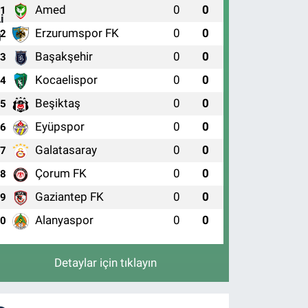
Amed
0
0
1
Erzurumspor FK
0
0
2
Başakşehir
0
0
3
Kocaelispor
0
0
4
Beşiktaş
0
0
5
Eyüpspor
0
0
6
Galatasaray
0
0
7
Çorum FK
0
0
8
Gaziantep FK
0
0
9
Alanyaspor
0
0
10
Detaylar için tıklayın