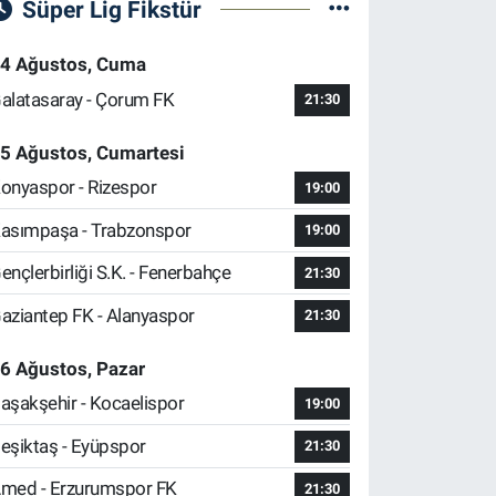
Süper Lig Fikstür
4 Ağustos, Cuma
alatasaray - Çorum FK
21:30
5 Ağustos, Cumartesi
onyaspor - Rizespor
19:00
asımpaşa - Trabzonspor
19:00
ençlerbirliği S.K. - Fenerbahçe
21:30
aziantep FK - Alanyaspor
21:30
6 Ağustos, Pazar
aşakşehir - Kocaelispor
19:00
eşiktaş - Eyüpspor
21:30
med - Erzurumspor FK
21:30