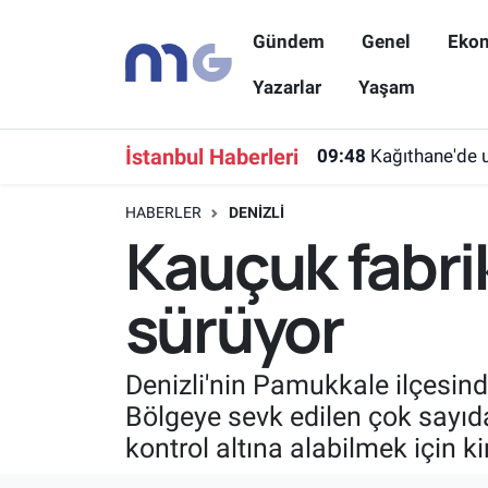
Gündem
Genel
Eko
Nöbetçi Eczaneler
Yazarlar
Yaşam
Hava Durumu
İstanbul Haberleri
09:48
Kağıthane'de u
İstanbul Namaz Vakitleri
HABERLER
DENIZLI
Kauçuk fabri
Trafik Durumu
sürüyor
Süper Lig Puan Durumu ve Fikstür
Tüm Manşetler
Denizli'nin Pamukkale ilçesind
Bölgeye sevk edilen çok sayıda
Son Dakika Haberleri
kontrol altına alabilmek için k
Haber Arşivi