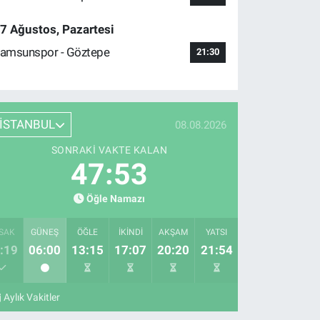
7 Ağustos, Pazartesi
amsunspor - Göztepe
21:30
İSTANBUL
08.08.2026
SONRAKI VAKTE KALAN
47:52
Öğle Namazı
SAK
GÜNEŞ
ÖĞLE
İKINDI
AKŞAM
YATSI
:19
06:00
13:15
17:07
20:20
21:54
Aylık Vakitler