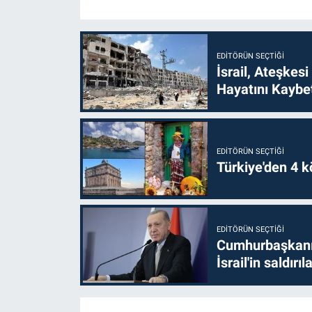
EDITÖRÜN SEÇTIĞI
İsrail, Ateşkesi
Hayatını Kaybet
EDITÖRÜN SEÇTIĞI
Türkiye'den 4 kö
EDITÖRÜN SEÇTIĞI
Cumhurbaşkanı 
İsrail'in saldırı