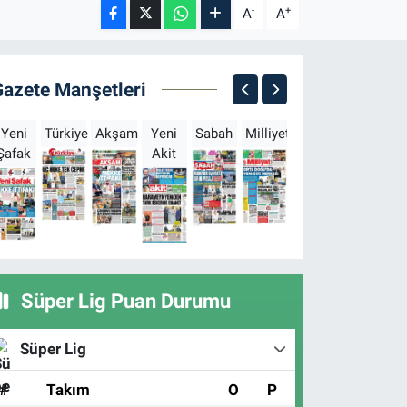
-
+
A
A
Gazete Manşetleri
Yeni
Türkiye
Akşam
Yeni
Sabah
Milliyet
Hürriyet
Türkgün
Şafak
Akit
B
Süper Lig Puan Durumu
Süper Lig
#
Takım
O
P