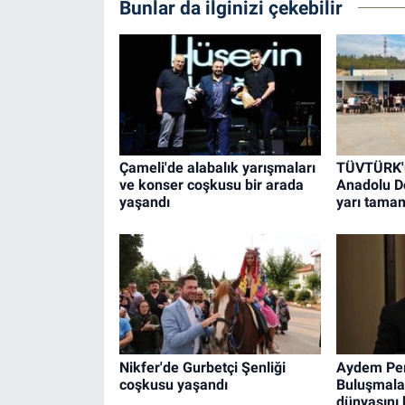
Bunlar da ilginizi çekebilir
Çameli'de alabalık yarışmaları
TÜVTÜRK'ü
ve konser coşkusu bir arada
Anadolu Do
yaşandı
yarı tama
Nikfer'de Gurbetçi Şenliği
Aydem Per
coşkusu yaşandı
Buluşmalar
dünyasını 