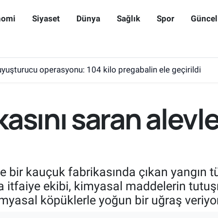
nomi
Siyaset
Dünya
Sağlık
Spor
Güncel
yuşturucu operasyonu: 104 kilo pregabalin ele geçirildi
kasını saran alev
e bir kauçuk fabrikasında çıkan yangın t
 itfaiye ekibi, kimyasal maddelerin tutu
imyasal köpüklerle yoğun bir uğraş veriyor