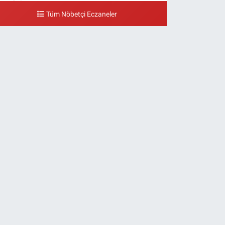
eşilyurt Mahallesi Sipahioğlu Caddesi 13 B
Tüm Nöbetçi Eczaneler
0 (212) 573 15 20
Yol Tarifi Al
Akvaryum Eczanesi
enlikköy Mahallesi Eski Halkalı Caddesi 33 Akvaryum
anı Akua Florya AVMm Zemin Kat
0 (212) 574 24 20
Yol Tarifi Al