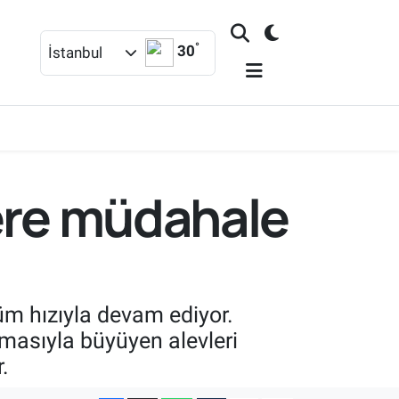
°
30
İstanbul
lere müdahale
üm hızıyla devam ediyor.
şmasıyla büyüyen alevleri
.