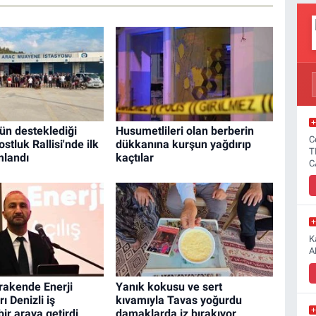
n desteklediği
Husumetlileri olan berberin
C
stluk Rallisi'nde ilk
dükkanına kurşun yağdırıp
T
mlandı
kaçtılar
C
K
A
akende Enerji
Yanık kokusu ve sert
ı Denizli iş
kıvamıyla Tavas yoğurdu
bir araya getirdi
damaklarda iz bırakıyor