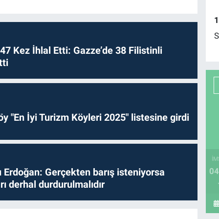
1
S
 47 Kez İhlal Etti: Gazze’de 38 Filistinli
ti
y "En İyi Turizm Köyleri 2025" listesine girdi
İM
Erdoğan: Gerçekten barış isteniyorsa
04
ları derhal durdurulmalıdır