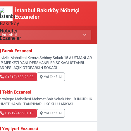
İstanbul Bakırköy Nöbetçi
Eczaneler
Burak Eczanesi
evizlik Mahallesi Kırmızı Şebboy Sokak 15 A UZMANLAR
IP MERKEZİ YANI DERSHANELER SOKAĞI İSTANBUL
ADDESİ AÇIK OTOPARKIN SOKAĞI
0 (212) 583 28 03
Yol Tarifi Al
Tekin Eczanesi
artaltepe Mahallesi Mehmet Sait Sokak No:1 B İNCİRLİK
HMET HAMDİ TANPINAR İLKOKULU ARKASI
0 (212) 466 01 18
Yol Tarifi Al
Yeşilyurt Eczanesi