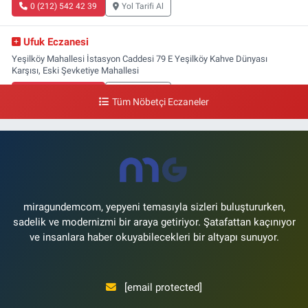
0 (212) 542 42 39
Yol Tarifi Al
Ufuk Eczanesi
Yeşilköy Mahallesi İstasyon Caddesi 79 E Yeşilköy Kahve Dünyası
Karşısı, Eski Şevketiye Mahallesi
0 (212) 663 03 25
Yol Tarifi Al
Tüm Nöbetçi Eczaneler
Nimet Eczanesi
Basınköy Mahallesi Yan Sokak 1-1 A Şenlikköy Polis Karakolu Karşısı Elit
Tıp Merkezi Yanı
0 (534) 498 40 82
Yol Tarifi Al
miragundemcom, yepyeni temasıyla sizleri buluştururken,
sadelik ve modernizmi bir araya getiriyor. Şatafattan kaçınıyor
ve insanlara haber okuyabilecekleri bir altyapı sunuyor.
[email protected]