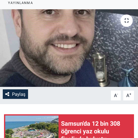
YAYINLANMA
Paylaş
-
+
A
A
Samsun'da 12 bin 308
öğrenci yaz okulu