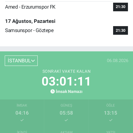
Amed - Erzurumspor FK
21:30
17 Ağustos, Pazartesi
Samsunspor - Göztepe
21:30
İSTANBUL
06.08.2026
SONRAKI VAKTE KALAN
03:01:10
İmsak Namazı
İMSAK
GÜNEŞ
ÖĞLE
04:16
05:58
13:15
İKINDI
AKŞAM
YATSI