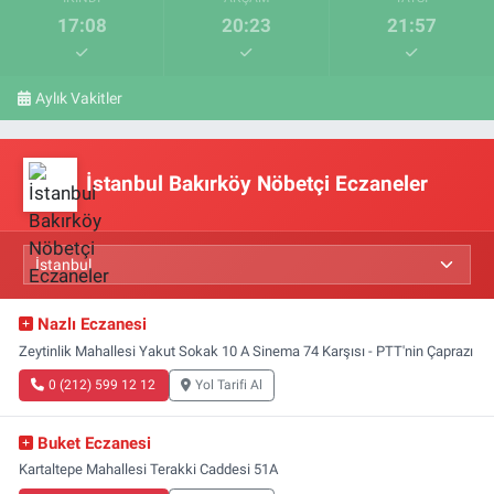
17:08
20:23
21:57
Aylık Vakitler
İstanbul Bakırköy Nöbetçi Eczaneler
Nazlı Eczanesi
Zeytinlik Mahallesi Yakut Sokak 10 A Sinema 74 Karşısı - PTT'nin Çaprazı
0 (212) 599 12 12
Yol Tarifi Al
Buket Eczanesi
Kartaltepe Mahallesi Terakki Caddesi 51A