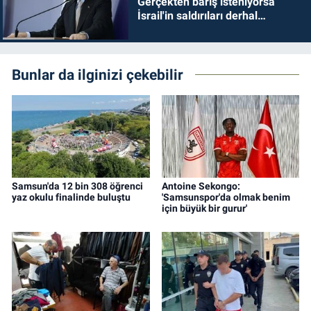
Gerçekten barış isteniyorsa
İsrail'in saldırıları derhal
durdurulmalıdır
Bunlar da ilginizi çekebilir
Samsun'da 12 bin 308 öğrenci
Antoine Sekongo:
yaz okulu finalinde buluştu
'Samsunspor'da olmak benim
için büyük bir gurur'