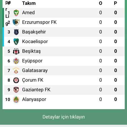
#
Takım
O
P
Amed
0
0
1
Erzurumspor FK
0
0
2
Başakşehir
0
0
3
Kocaelispor
0
0
4
Beşiktaş
0
0
5
Eyüpspor
0
0
6
Galatasaray
0
0
7
Çorum FK
0
0
8
Gaziantep FK
0
0
9
Alanyaspor
0
0
10
Detaylar için tıklayın