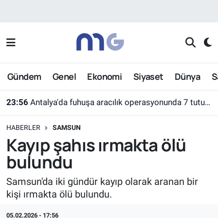
Nöbetçi Eczaneler
Hava Durumu
Gündem
Genel
Ekonomi
Siyaset
Dünya
S
İstanbul Namaz Vakitleri
23:56
Antalya'da fuhuşa aracılık operasyonunda 7 tutuklama
Trafik Durumu
HABERLER
SAMSUN
Süper Lig Puan Durumu ve Fikstür
Kayıp şahıs ırmakta ölü
bulundu
Tüm Manşetler
Samsun'da iki gündür kayıp olarak aranan bir
Son Dakika Haberleri
kişi ırmakta ölü bulundu.
Haber Arşivi
05.02.2026 - 17:56