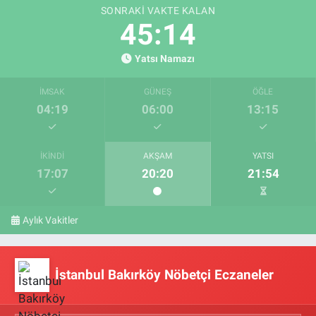
SONRAKI VAKTE KALAN
45:13
Yatsı Namazı
İMSAK
GÜNEŞ
ÖĞLE
04:19
06:00
13:15
İKINDI
AKŞAM
YATSI
17:07
20:20
21:54
Aylık Vakitler
İstanbul Bakırköy Nöbetçi Eczaneler