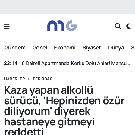
Nöbetçi Eczaneler
Hava Durumu
Gündem
Genel
Ekonomi
Siyaset
Dünya
S
İstanbul Namaz Vakitleri
23:14
16 Daireli Apartmanda Korku Dolu Anlar! Mahsur Kalanlar Kurtarıldı
Trafik Durumu
HABERLER
TEKIRDAĞ
Süper Lig Puan Durumu ve Fikstür
Kaza yapan alkollü
sürücü, 'Hepinizden özür
Tüm Manşetler
diliyorum' diyerek
Son Dakika Haberleri
hastaneye gitmeyi
reddetti
Haber Arşivi