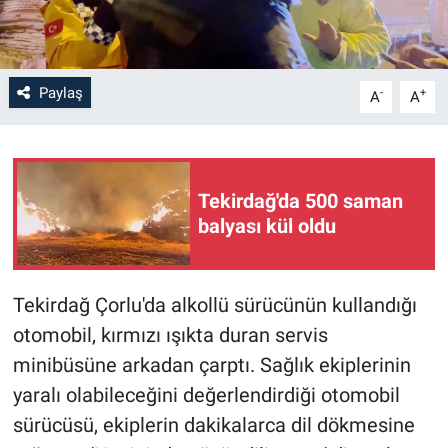
Paylaş
-
+
A
A
Tekirdağ'da 500 saman
balyası kül oldu
Tekirdağ Çorlu'da alkollü sürücünün kullandığı
otomobil, kırmızı ışıkta duran servis
minibüsüne arkadan çarptı. Sağlık ekiplerinin
yaralı olabileceğini değerlendirdiği otomobil
sürücüsü, ekiplerin dakikalarca dil dökmesine