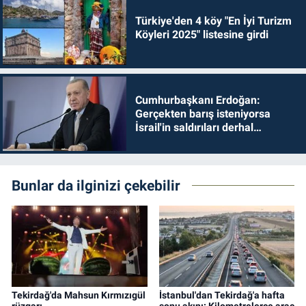
Türkiye'den 4 köy "En İyi Turizm
Köyleri 2025" listesine girdi
Cumhurbaşkanı Erdoğan:
Gerçekten barış isteniyorsa
İsrail'in saldırıları derhal
durdurulmalıdır
Bunlar da ilginizi çekebilir
Tekirdağ'da Mahsun Kırmızıgül
İstanbul'dan Tekirdağ'a hafta