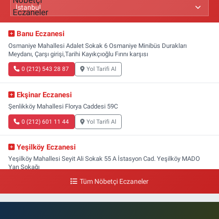
Banu Eczanesi
Osmaniye Mahallesi Adalet Sokak 6 Osmaniye Minibüs Durakları
Meydanı, Çarşı girişi,Tarihi Kayıkçıoğlu Fırını karşısı
0 (212) 543 28 87
Yol Tarifi Al
Ekşinar Eczanesi
Şenlikköy Mahallesi Florya Caddesi 59C
0 (212) 601 11 44
Yol Tarifi Al
Yeşilköy Eczanesi
Yeşilköy Mahallesi Seyit Ali Sokak 55 A İstasyon Cad. Yeşilköy MADO
Yan Sokağı
Tüm Nöbetçi Eczaneler
0 (212) 571 71 77
Yol Tarifi Al
Lale Eczanesi