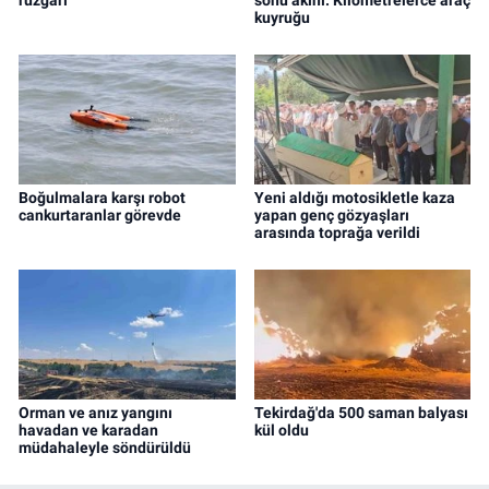
rüzgarı
sonu akını: Kilometrelerce araç
kuyruğu
Boğulmalara karşı robot
Yeni aldığı motosikletle kaza
cankurtaranlar görevde
yapan genç gözyaşları
arasında toprağa verildi
Orman ve anız yangını
Tekirdağ'da 500 saman balyası
havadan ve karadan
kül oldu
müdahaleyle söndürüldü