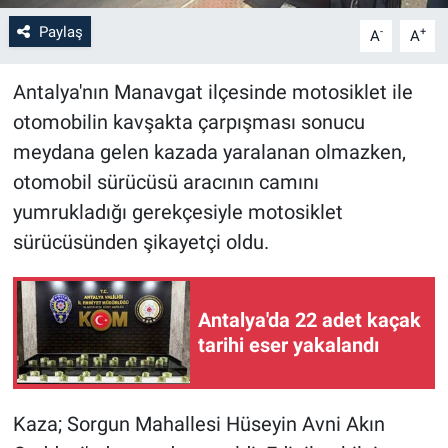
Paylaş
-
+
A
A
Antalya'nın Manavgat ilçesinde motosiklet ile
otomobilin kavşakta çarpışması sonucu
meydana gelen kazada yaralanan olmazken,
otomobil sürücüsü aracının camını
yumrukladığı gerekçesiyle motosiklet
sürücüsünden şikayetçi oldu.
Antalya'da 22 adet kaçak
tarihi eser yakalandı
Kaza; Sorgun Mahallesi Hüseyin Avni Akın