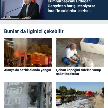
Cumhurbaşkanı Erdoğan:
Gerçekten barış isteniyorsa
İsrail'in saldırıları derhal
durdurulmalıdır
Bunlar da ilginizi çekebilir
Alanya'da sazlık alanda yangın
Çoban köpeğini tüfekle vurup
sakat bıraktılar