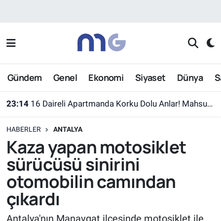
Nöbetçi Eczaneler
Hava Durumu
Gündem
Genel
Ekonomi
Siyaset
Dünya
S
İstanbul Namaz Vakitleri
23:14
16 Daireli Apartmanda Korku Dolu Anlar! Mahsur Kalanlar Kurtarıldı
Trafik Durumu
HABERLER
ANTALYA
Süper Lig Puan Durumu ve Fikstür
Kaza yapan motosiklet
sürücüsü sinirini
Tüm Manşetler
otomobilin camından
Son Dakika Haberleri
çıkardı
Haber Arşivi
Antalya'nın Manavgat ilçesinde motosiklet ile