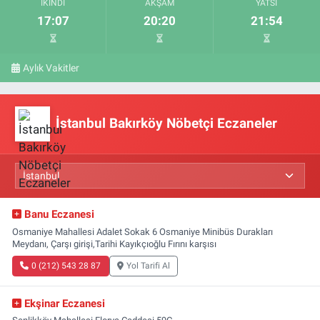
İKINDI
AKŞAM
YATSI
17:07
20:20
21:54
Aylık Vakitler
İstanbul Bakırköy Nöbetçi Eczaneler
Banu Eczanesi
Osmaniye Mahallesi Adalet Sokak 6 Osmaniye Minibüs Durakları
Meydanı, Çarşı girişi,Tarihi Kayıkçıoğlu Fırını karşısı
0 (212) 543 28 87
Yol Tarifi Al
Ekşinar Eczanesi