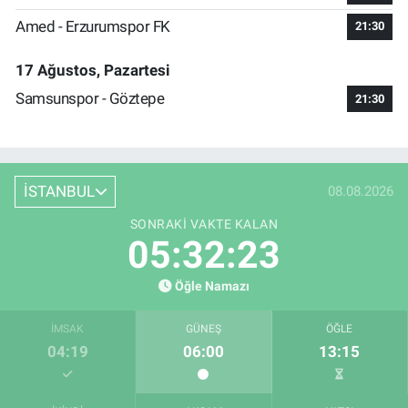
Amed - Erzurumspor FK
21:30
17 Ağustos, Pazartesi
Samsunspor - Göztepe
21:30
İSTANBUL
08.08.2026
SONRAKI VAKTE KALAN
05:32:23
Öğle Namazı
İMSAK
GÜNEŞ
ÖĞLE
04:19
06:00
13:15