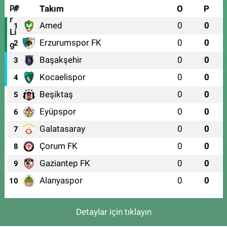
#
Takım
O
P
Amed
0
0
1
Erzurumspor FK
0
0
2
Başakşehir
0
0
3
Kocaelispor
0
0
4
Beşiktaş
0
0
5
Eyüpspor
0
0
6
Galatasaray
0
0
7
Çorum FK
0
0
8
Gaziantep FK
0
0
9
Alanyaspor
0
0
10
Detaylar için tıklayın