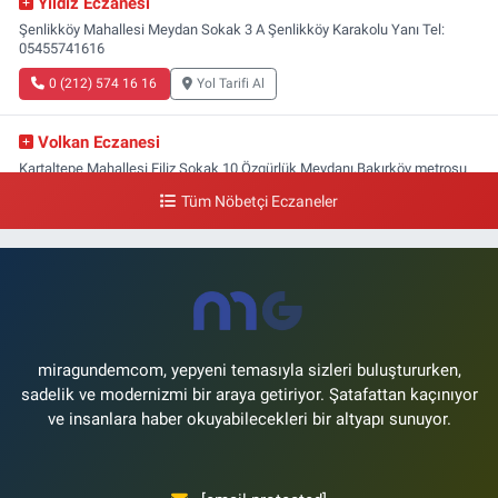
Yıldız Eczanesi
Şenlikköy Mahallesi Meydan Sokak 3 A Şenlikköy Karakolu Yanı Tel:
05455741616
0 (212) 574 16 16
Yol Tarifi Al
Volkan Eczanesi
Kartaltepe Mahallesi Filiz Sokak 10 Özgürlük Meydanı,Bakırköy metrosu
çıkışı,Kız meslek lisesi sokağı aşağısı
Tüm Nöbetçi Eczaneler
0 (533) 496 36 65
Yol Tarifi Al
Yeni Hayat Eczanesi
Yeşilköy Mahallesi Doğruyol Sokak 7 A Dürümcü Baba'nın Bir Alt
Sokağı,Bitez Dondurmacısının Sokağı
0 (212) 663 11 97
Yol Tarifi Al
miragundemcom, yepyeni temasıyla sizleri buluştururken,
sadelik ve modernizmi bir araya getiriyor. Şatafattan kaçınıyor
ve insanlara haber okuyabilecekleri bir altyapı sunuyor.