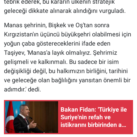
tebrik ederek, bu kararın ülkenin stratejik
geleceği dikkate alınarak alındığını vurguladı.
Manas şehrinin, Bişkek ve Oş'tan sonra
Kırgızistan'ın üçüncü büyükşehri olabilmesi için
yoğun çaba göstereceklerini ifade eden
Taşiyev, 'Manas'a layık olmalıyız. Şehrimiz
gelişmeli ve kalkınmalı. Bu sadece bir isim
değişikliği değil, bu halkımızın birliğini, tarihini
ve geleceğe olan bağlılığını yansıtan önemli bir
adımdır.' dedi.
Bakan Fidan: 'Türkiye ile
Suriye'nin refah ve
istikrarını birbirinden ayrı
görmemiz mümkün değil'