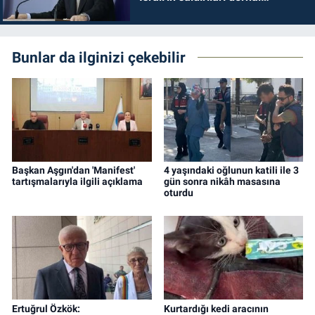
durdurulmalıdır
Bunlar da ilginizi çekebilir
Başkan Aşgın'dan 'Manifest'
4 yaşındaki oğlunun katili ile 3
tartışmalarıyla ilgili açıklama
gün sonra nikâh masasına
oturdu
Ertuğrul Özkök:
Kurtardığı kedi aracının