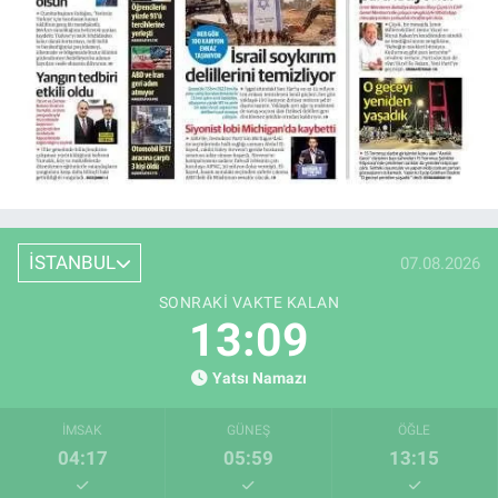
İSTANBUL
07.08.2026
SONRAKI VAKTE KALAN
13:08
Yatsı Namazı
İMSAK
GÜNEŞ
ÖĞLE
04:17
05:59
13:15