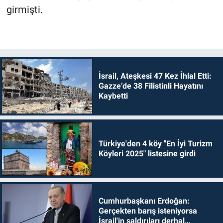
girmişti.
İsrail, Ateşkesi 47 Kez İhlal Etti:
Gazze’de 38 Filistinli Hayatını
Kaybetti
Türkiye'den 4 köy "En İyi Turizm
Köyleri 2025" listesine girdi
Cumhurbaşkanı Erdoğan:
Gerçekten barış isteniyorsa
İsrail'in saldırıları derhal