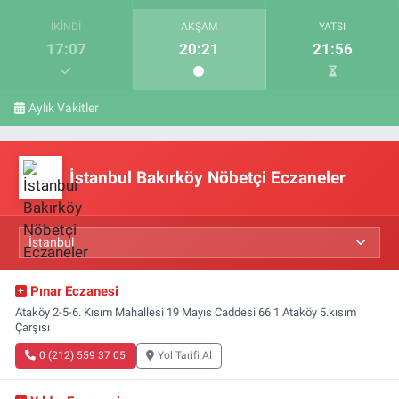
İKINDI
AKŞAM
YATSI
17:07
20:21
21:56
Aylık Vakitler
İstanbul Bakırköy Nöbetçi Eczaneler
Pınar Eczanesi
Ataköy 2-5-6. Kısım Mahallesi 19 Mayıs Caddesi 66 1 Ataköy 5.kısım
Çarşısı
0 (212) 559 37 05
Yol Tarifi Al