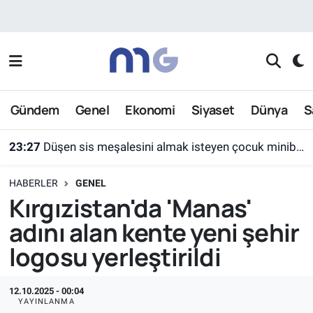
Nöbetçi Eczaneler
Hava Durumu
Gündem
Genel
Ekonomi
Siyaset
Dünya
S
İstanbul Namaz Vakitleri
23:27
Düşen sis meşalesini almak isteyen çocuk minibüsün altında kaldı
Trafik Durumu
HABERLER
GENEL
Süper Lig Puan Durumu ve Fikstür
Kırgızistan'da 'Manas'
adını alan kente yeni şehir
Tüm Manşetler
logosu yerleştirildi
Son Dakika Haberleri
12.10.2025 - 00:04
Haber Arşivi
YAYINLANMA