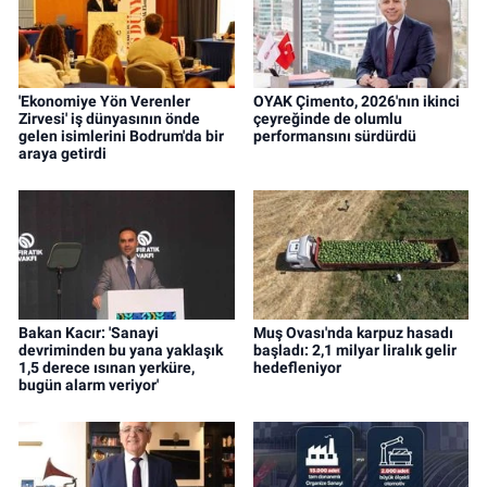
'Ekonomiye Yön Verenler
OYAK Çimento, 2026'nın ikinci
Zirvesi' iş dünyasının önde
çeyreğinde de olumlu
gelen isimlerini Bodrum'da bir
performansını sürdürdü
araya getirdi
Bakan Kacır: 'Sanayi
Muş Ovası'nda karpuz hasadı
devriminden bu yana yaklaşık
başladı: 2,1 milyar liralık gelir
1,5 derece ısınan yerküre,
hedefleniyor
bugün alarm veriyor'