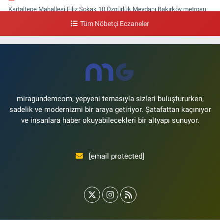
Kartaltepe Mahallesi Filiz Sokak 10 Özgürlük Meydanı,Bakırköy metrosu
çıkışı,Kız meslek lisesi sokağı aşağısı
Tüm Nöbetçi Eczaneler
0 (533) 496 36 65
Yol Tarifi Al
Yeni Hayat Eczanesi
Yeşilköy Mahallesi Doğruyol Sokak 7 A Dürümcü Baba'nın Bir Alt
Sokağı,Bitez Dondurmacısının Sokağı
0 (212) 663 11 97
Yol Tarifi Al
miragundemcom, yepyeni temasıyla sizleri buluştururken,
sadelik ve modernizmi bir araya getiriyor. Şatafattan kaçınıyor
ve insanlara haber okuyabilecekleri bir altyapı sunuyor.
[email protected]