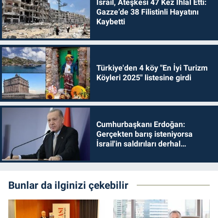
İsrail, Ateşkesi 47 Kez İhlal Etti:
Gazze’de 38 Filistinli Hayatını
Kaybetti
Türkiye'den 4 köy "En İyi Turizm
Köyleri 2025" listesine girdi
Cumhurbaşkanı Erdoğan:
Gerçekten barış isteniyorsa
İsrail'in saldırıları derhal
durdurulmalıdır
Bunlar da ilginizi çekebilir