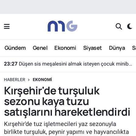
Nöbetçi Eczaneler
Hava Durumu
Gündem
Genel
Ekonomi
Siyaset
Dünya
S
İstanbul Namaz Vakitleri
23:27
Düşen sis meşalesini almak isteyen çocuk minibüsün altında kaldı
Trafik Durumu
HABERLER
EKONOMI
Süper Lig Puan Durumu ve Fikstür
Kırşehir'de turşuluk
sezonu kaya tuzu
Tüm Manşetler
satışlarını hareketlendirdi
Son Dakika Haberleri
Kırşehir'de tuz işletmecileri yaz sezonuyla
birlikte turşuluk, peynir yapımı ve hayvancılıkta
Haber Arşivi