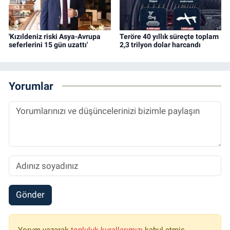
'Kızıldeniz riski Asya-Avrupa
Teröre 40 yıllık süreçte toplam
seferlerini 15 gün uzattı'
2,3 trilyon dolar harcandı
Yorumlar
Gönder
Yorum yazarak
topluluk kurallarımızı
kabul etmiş