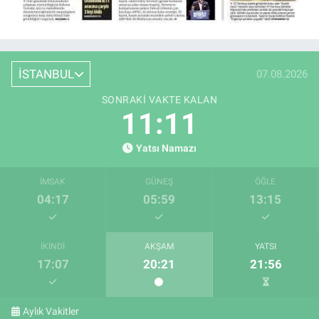
İSTANBUL
07.08.2026
SONRAKI VAKTE KALAN
11:10
Yatsı Namazı
İMSAK
GÜNEŞ
ÖĞLE
04:17
05:59
13:15
İKINDI
AKŞAM
YATSI
17:07
20:21
21:56
Aylık Vakitler