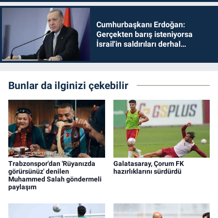
Cumhurbaşkanı Erdoğan:
Gerçekten barış isteniyorsa
İsrail'in saldırıları derhal
durdurulmalıdır
Bunlar da ilginizi çekebilir
Trabzonspor'dan 'Rüyanızda
Galatasaray, Çorum FK
görürsünüz' denilen
hazırlıklarını sürdürdü
Muhammed Salah göndermeli
paylaşım