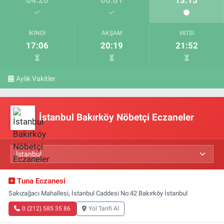
04:20
06:01
13:15
İKINDI
AKŞAM
YATSI
17:06
20:19
21:52
Aylık Vakitler
İstanbul Bakırköy Nöbetçi Eczaneler
Tuna Eczanesi
Sakızağacı Mahallesi, İstanbul Caddesi No:42 Bakırköy İstanbul
0 (212) 585 35 86
Yol Tarifi Al