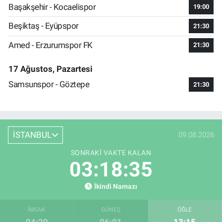
Başakşehir - Kocaelispor
19:00
Beşiktaş - Eyüpspor
21:30
Amed - Erzurumspor FK
21:30
17 Ağustos, Pazartesi
Samsunspor - Göztepe
21:30
İSTANBUL
09.08.2026
SONRAKI VAKTE KALAN
03:18:34
İkindi Namazı
İMSAK
GÜNEŞ
ÖĞLE