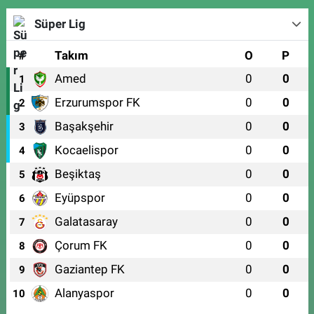
Süper Lig
#
Takım
O
P
Amed
0
0
1
Erzurumspor FK
0
0
2
Başakşehir
0
0
3
Kocaelispor
0
0
4
Beşiktaş
0
0
5
Eyüpspor
0
0
6
Galatasaray
0
0
7
Çorum FK
0
0
8
Gaziantep FK
0
0
9
Alanyaspor
0
0
10