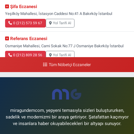
Şifa Eczanesi
Yeşilköy Mahallesi, İstasyon Caddesi No:41 A Bakırköy İstanbul
0 (212) 573 59 67
Yol Tarifi Al
Referans Eczanesi
Osmaniye Mahallesi, Cami Sokak No:77 J Osmaniye Bakırköy İstanbul
0 (212) 809 28 56
Yol Tarifi Al
Tüm Nöbetçi Eczaneler
miragundemcom, yepyeni temasıyla sizleri buluştururken,
sadelik ve modernizmi bir araya getiriyor. Şatafattan kaçınıyor
ve insanlara haber okuyabilecekleri bir altyapı sunuyor.