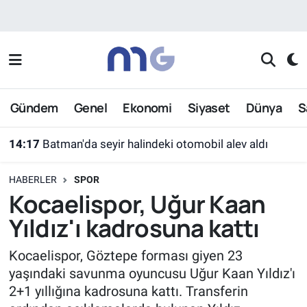
Nöbetçi Eczaneler
Hava Durumu
Gündem
Genel
Ekonomi
Siyaset
Dünya
S
İstanbul Namaz Vakitleri
14:17
Batman'da seyir halindeki otomobil alev aldı
Trafik Durumu
HABERLER
SPOR
Süper Lig Puan Durumu ve Fikstür
Kocaelispor, Uğur Kaan
Yıldız'ı kadrosuna kattı
Tüm Manşetler
Kocaelispor, Göztepe forması giyen 23
Son Dakika Haberleri
yaşındaki savunma oyuncusu Uğur Kaan Yıldız'ı
2+1 yıllığına kadrosuna kattı. Transferin
Haber Arşivi